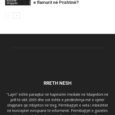
Kosovë-
e flamurit në Prishtinë?
Shqipëri
RRETH NESH
“Lajm” është paraqitur në hapësirën mediale në Maqedoni në
prill të vitit 2005 dhe sot është e përditshmja më e vjetër
shqiptare që mbijeton në treg. Përmbajtjet e veta i mbështet
në konceptet evropiane të informimit. Përmbajtjet e gazetës