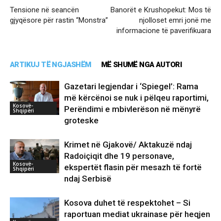
Tensione në seancën
Banorët e Krushopekut: Mos të
gjyqësore për rastin “Monstra”
njolloset emri jonë me
informacione të paverifikuara
ARTIKUJ TË NGJASHËM
MË SHUMË NGA AUTORI
Gazetari legjendar i ‘Spiegel’: Rama
më kërcënoi se nuk i pëlqeu raportimi,
Kosovë-
Perëndimi e mbivlerëson në mënyrë
Shqipëri
groteske
Krimet në Gjakovë/ Aktakuzë ndaj
Radoiçiqit dhe 19 personave,
Kosovë-
ekspertët flasin për mesazh të fortë
Shqipëri
ndaj Serbisë
Kosova duhet të respektohet – Si
raportuan mediat ukrainase për heqjen