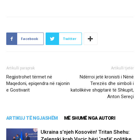
Facebook
Twitter
Artikulli paraprak
Artikulli tjetër
Regjistrohet tërmet në
Ndërroi jetë kronisti i Nënë
Maqedoni, epiqendra në rajonin
Terezës dhe simboli i
e Gostivarit
katolikëve shqiptarë të Shkupit,
Anton Sereçi
ARTIKUJ TË NGJASHËM
MË SHUMË NGA AUTORI
Ukraina s’njeh Kosovën! Tritan Shehu:
Zelenski krah Vuçiç bëri ‘gafë’ politike