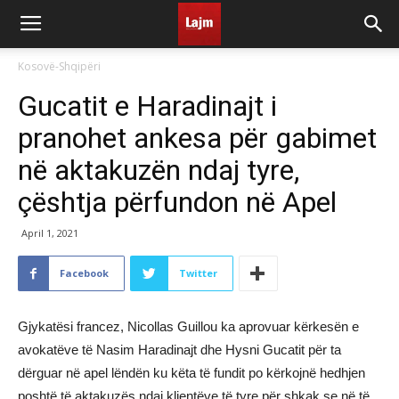
Kosovë-Shqipëri
Gucatit e Haradinajt i
pranohet ankesa për gabimet
në aktakuzën ndaj tyre,
çështja përfundon në Apel
April 1, 2021
Facebook
Twitter
Gjykatësi francez, Nicollas Guillou ka aprovuar kërkesën e
avokatëve të Nasim Haradinajt dhe Hysni Gucatit për ta
dërguar në apel lëndën ku këta të fundit po kërkojnë hedhjen
poshtë të aktakuzës ndaj klientëve të tyre për shkak se në të