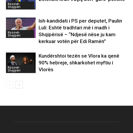
Kosovë-
Shqipëri
Ish-kandidati i PS per deputet, Paulin
Luli: Eshtë tradhtari më i madh i
Kosovë-
Shqipërisë – “Ndjesë nëse ju kam
Shqipëri
kerkuar votën për Edi Ramën”
Kundërshtoi tezën se Vlora ka qenë
90% hebreje, shkarkohet myftiu i
Kosovë-
Vlorës
Shqipëri