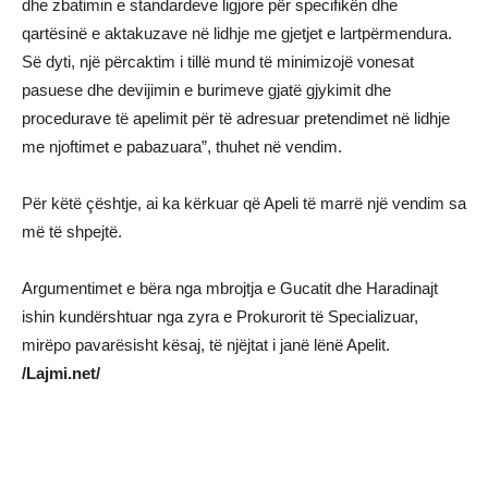
dhe zbatimin e standardeve ligjore për specifikën dhe
qartësinë e aktakuzave në lidhje me gjetjet e lartpërmendura.
Së dyti, një përcaktim i tillë mund të minimizojë vonesat
pasuese dhe devijimin e burimeve gjatë gjykimit dhe
procedurave të apelimit për të adresuar pretendimet në lidhje
me njoftimet e pabazuara”, thuhet në vendim.
Për këtë çështje, ai ka kërkuar që Apeli të marrë një vendim sa
më të shpejtë.
Argumentimet e bëra nga mbrojtja e Gucatit dhe Haradinajt
ishin kundërshtuar nga zyra e Prokurorit të Specializuar,
mirëpo pavarësisht kësaj, të njëjtat i janë lënë Apelit.
/Lajmi.net/