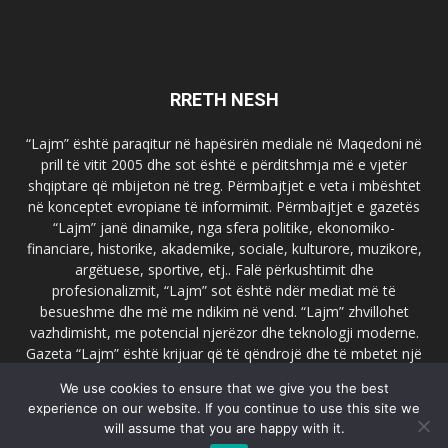
RRETH NESH
“Lajm” është paraqitur në hapësirën mediale në Maqedoni në
prill të vitit 2005 dhe sot është e përditshmja më e vjetër
shqiptare që mbijeton në treg. Përmbajtjet e veta i mbështet
në konceptet evropiane të informimit. Përmbajtjet e gazetës
“Lajm” janë dinamike, nga sfera politike, ekonomiko-
financiare, historike, akademike, sociale, kulturore, muzikore,
argëtuese, sportive, etj.. Falë përkushtimit dhe
profesionalizmit, “Lajm” sot është ndër mediat më të
besueshme dhe më me ndikim në vend. “Lajm” zhvillohet
vazhdimisht, me potencial njerëzor dhe teknologji moderne.
Gazeta “Lajm” është krijuar që të qëndrojë dhe të mbetet një
emër i dallueshëm në hapësirat ballkanike dhe evropiane. Ueb
We use cookies to ensure that we give you the best
faqja zyrtare e gazetës “Lajm”, www.lajmpress.org është një
experience on our website. If you continue to use this site we
ndër portalet më të njohur në Maqedoni.
will assume that you are happy with it.