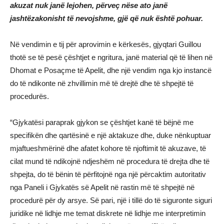
akuzat nuk janë lejohen, përveç nëse ato janë
jashtëzakonisht të nevojshme, gjë që nuk është pohuar.
Në vendimin e tij për aprovimin e kërkesës, gjyqtari Guillou
thotë se të pesë çështjet e ngritura, janë material që të lihen në
Dhomat e Posaçme të Apelit, dhe një vendim nga kjo instancë
do të ndikonte në zhvillimin më të drejtë dhe të shpejtë të
procedurës.
“Gjykatësi paraprak gjykon se çështjet kanë të bëjnë me
specifikën dhe qartësinë e një aktakuze dhe, duke nënkuptuar
mjaftueshmërinë dhe afatet kohore të njoftimit të akuzave, të
cilat mund të ndikojnë ndjeshëm në procedura të drejta dhe të
shpejta, do të bënin të përfitojnë nga një përcaktim autoritativ
nga Paneli i Gjykatës së Apelit në rastin më të shpejtë në
procedurë për dy arsye. Së pari, një i tillë do të siguronte siguri
juridike në lidhje me temat diskrete në lidhje me interpretimin