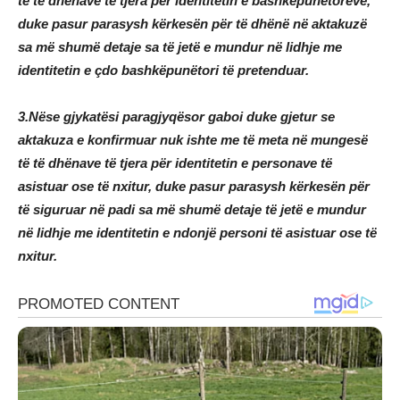
të të dhënave të tjera për identitetin e bashkëpunëtorëve,
duke pasur parasysh kërkesën për të dhënë në aktakuzë
sa më shumë detaje sa të jetë e mundur në lidhje me
identitetin e çdo bashkëpunëtori të pretenduar.
3.Nëse gjykatësi paragjyqësor gaboi duke gjetur se
aktakuza e konfirmuar nuk ishte me të meta në mungesë
të të dhënave të tjera për identitetin e personave të
asistuar ose të nxitur, duke pasur parasysh kërkesën për
të siguruar në padi sa më shumë detaje të jetë e mundur
në lidhje me identitetin e ndonjë personi të asistuar ose të
nxitur.