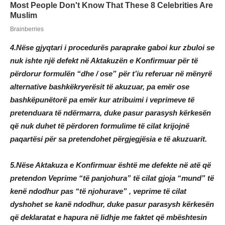
4.Nëse gjyqtari i procedurës paraprake gaboi kur zbuloi se
nuk ishte një defekt në Aktakuzën e Konfirmuar për të
përdorur formulën “dhe / ose” për t’iu referuar në mënyrë
alternative bashkëkryerësit të akuzuar, pa emër ose
bashkëpunëtorë pa emër kur atribuimi i veprimeve të
pretenduara të ndërmarra, duke pasur parasysh kërkesën
që nuk duhet të përdoren formulime të cilat krijojnë
paqartësi për sa pretendohet përgjegjësia e të akuzuarit.
5.Nëse Aktakuza e Konfirmuar është me defekte në atë që
pretendon Veprime “të panjohura” të cilat gjoja “mund” të
kenë ndodhur pas “të njohurave” , veprime të cilat
dyshohet se kanë ndodhur, duke pasur parasysh kërkesën
që deklaratat e hapura në lidhje me faktet që mbështesin