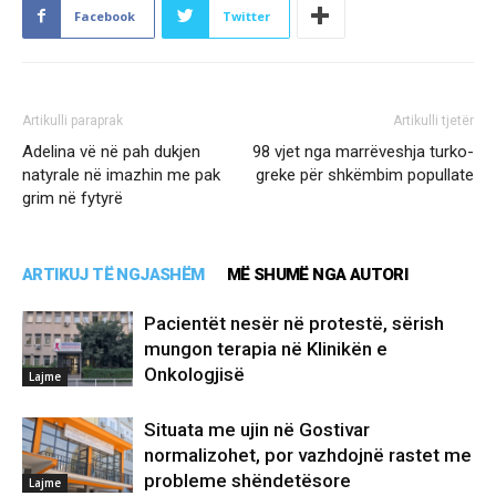
Facebook
Twitter
Artikulli paraprak
Artikulli tjetër
Adelina vë në pah dukjen
98 vjet nga marrëveshja turko-
natyrale në imazhin me pak
greke për shkëmbim popullate
grim në fytyrë
ARTIKUJ TË NGJASHËM
MË SHUMË NGA AUTORI
Pacientët nesër në protestë, sërish
mungon terapia në Klinikën e
Onkologjisë
Lajme
Situata me ujin në Gostivar
normalizohet, por vazhdojnë rastet me
probleme shëndetësore
Lajme