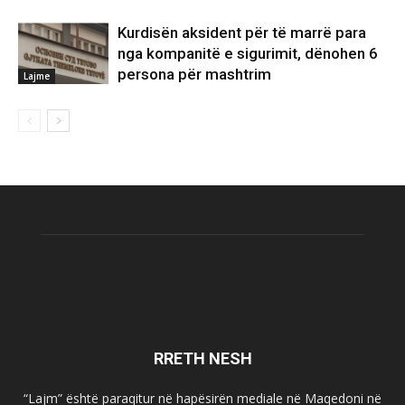
Kurdisën aksident për të marrë para
nga kompanitë e sigurimit, dënohen 6
persona për mashtrim
Lajme
RRETH NESH
“Lajm” është paraqitur në hapësirën mediale në Maqedoni në