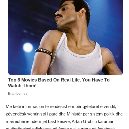
Me këtë informacion të rëndësishëm për qytetarët e vendit,
zëvendëskryeministri i parë dhe Ministër për sistem politik dhe
marrëdhënie ndërmjet bashkësive, Artan Grubi u ka uruar
mirëmëngjesi ndjekësve në faqen e tij zyrtare në facebook.