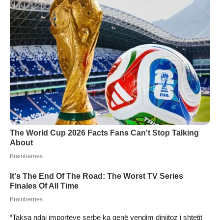
“Taksa ndaj importeve serbe ka qenë vendim dinjitoz i shtetit