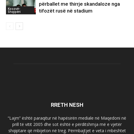
përballet me thirrje skandaloze nga
Kosovë-
tifozët rusë në stadium
Shqipëri
RRETH NESH
“Lajm” është paraqitur në hapësirën mediale në Maqedoni në
prill të vitit 2005 dhe sot është e përditshmja më e vjetër
shqiptare që mbijeton në treg. Përmbajtjet e veta i mbështet