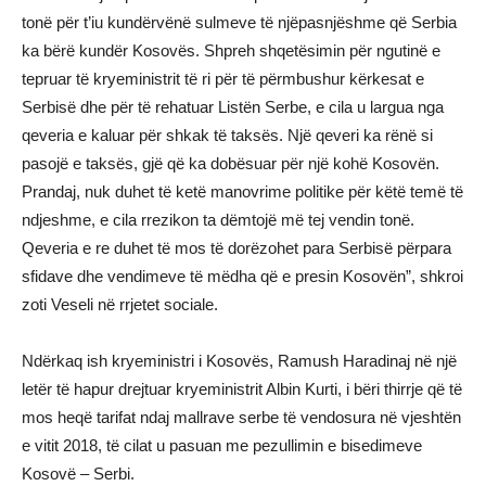
tonë për t’iu kundërvënë sulmeve të njëpasnjëshme që Serbia
ka bërë kundër Kosovës. Shpreh shqetësimin për ngutinë e
tepruar të kryeministrit të ri për të përmbushur kërkesat e
Serbisë dhe për të rehatuar Listën Serbe, e cila u largua nga
qeveria e kaluar për shkak të taksës. Një qeveri ka rënë si
pasojë e taksës, gjë që ka dobësuar për një kohë Kosovën.
Prandaj, nuk duhet të ketë manovrime politike për këtë temë të
ndjeshme, e cila rrezikon ta dëmtojë më tej vendin tonë.
Qeveria e re duhet të mos të dorëzohet para Serbisë përpara
sfidave dhe vendimeve të mëdha që e presin Kosovën”, shkroi
zoti Veseli në rrjetet sociale.
Ndërkaq ish kryeministri i Kosovës, Ramush Haradinaj në një
letër të hapur drejtuar kryeministrit Albin Kurti, i bëri thirrje që të
mos heqë tarifat ndaj mallrave serbe të vendosura në vjeshtën
e vitit 2018, të cilat u pasuan me pezullimin e bisedimeve
Kosovë – Serbi.