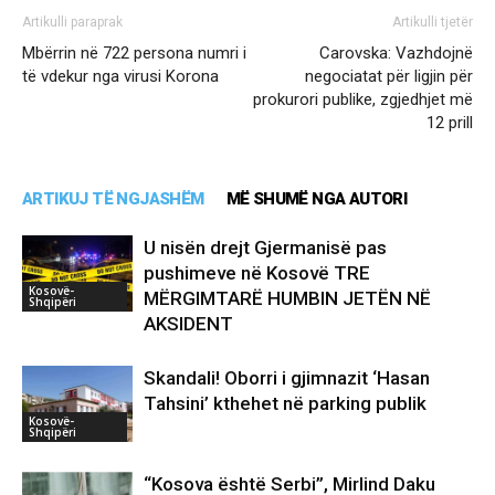
Artikulli paraprak
Artikulli tjetër
Mbërrin në 722 persona numri i
Carovska: Vazhdojnë
të vdekur nga virusi Korona
negociatat për ligjin për
prokurori publike, zgjedhjet më
12 prill
ARTIKUJ TË NGJASHËM
MË SHUMË NGA AUTORI
U nisën drejt Gjermanisë pas
pushimeve në Kosovë TRE
Kosovë-
MËRGIMTARË HUMBIN JETËN NË
Shqipëri
AKSIDENT
Skandali! Oborri i gjimnazit ‘Hasan
Tahsini’ kthehet në parking publik
Kosovë-
Shqipëri
“Kosova është Serbi”, Mirlind Daku