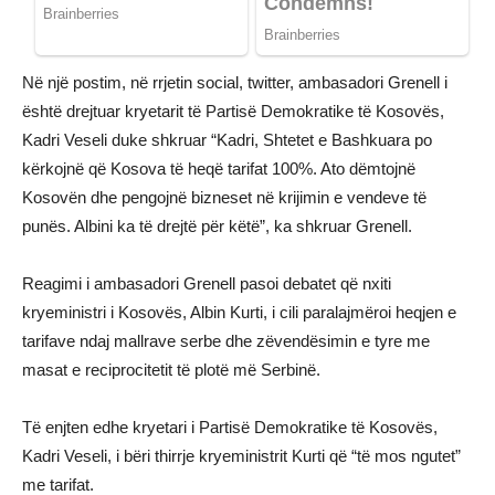
Në një postim, në rrjetin social, twitter, ambasadori Grenell i
është drejtuar kryetarit të Partisë Demokratike të Kosovës,
Kadri Veseli duke shkruar “Kadri, Shtetet e Bashkuara po
kërkojnë që Kosova të heqë tarifat 100%. Ato dëmtojnë
Kosovën dhe pengojnë bizneset në krijimin e vendeve të
punës. Albini ka të drejtë për këtë”, ka shkruar Grenell.
Reagimi i ambasadori Grenell pasoi debatet që nxiti
kryeministri i Kosovës, Albin Kurti, i cili paralajmëroi heqjen e
tarifave ndaj mallrave serbe dhe zëvendësimin e tyre me
masat e reciprocitetit të plotë më Serbinë.
Të enjten edhe kryetari i Partisë Demokratike të Kosovës,
Kadri Veseli, i bëri thirrje kryeministrit Kurti që “të mos ngutet”
me tarifat.