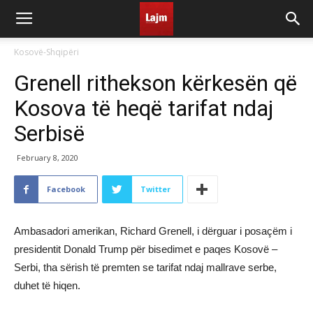
Kosovë-Shqipëri
Grenell rithekson kërkesën që
Kosova të heqë tarifat ndaj
Serbisë
February 8, 2020
Facebook
Twitter
Ambasadori amerikan, Richard Grenell, i dërguar i posaçëm i
presidentit Donald Trump për bisedimet e paqes Kosovë –
Serbi, tha sërish të premten se tarifat ndaj mallrave serbe,
duhet të hiqen.