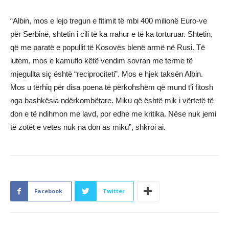
“Albin, mos e lejo tregun e fitimit të mbi 400 milionë Euro-ve
për Serbinë, shtetin i cili të ka rrahur e të ka torturuar. Shtetin,
që me paratë e popullit të Kosovës blenë armë në Rusi. Të
lutem, mos e kamuflo këtë vendim sovran me terme të
mjegullta siç është “reciprociteti”. Mos e hjek taksën Albin.
Mos u tërhiq për disa poena të përkohshëm që mund t’i fitosh
nga bashkësia ndërkombëtare. Miku që është mik i vërtetë të
don e të ndihmon me lavd, por edhe me kritika. Nëse nuk jemi
të zotët e vetes nuk na don as miku”, shkroi ai.
Facebook
Twitter