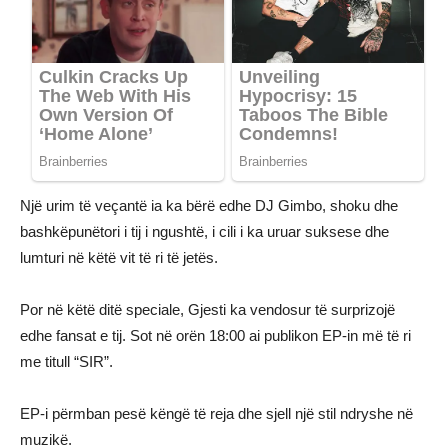
Një urim të veçantë ia ka bërë edhe DJ Gimbo, shoku dhe
bashkëpunëtori i tij i ngushtë, i cili i ka uruar suksese dhe
lumturi në këtë vit të ri të jetës.
Por në këtë ditë speciale, Gjesti ka vendosur të surprizojë
edhe fansat e tij. Sot në orën 18:00 ai publikon EP-in më të ri
me titull “SIR”.
EP-i përmban pesë këngë të reja dhe sjell një stil ndryshe në
muzikë.