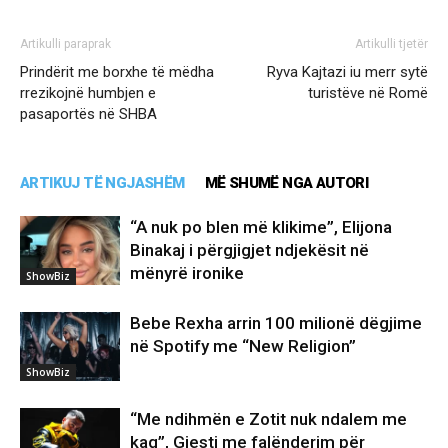
Artikulli paraprak
Artikulli tjetër
Prindërit me borxhe të mëdha
Ryva Kajtazi iu merr sytë
rrezikojnë humbjen e
turistëve në Romë
pasaportës në SHBA
ARTIKUJ TË NGJASHËM
MË SHUMË NGA AUTORI
“A nuk po blen më klikime”, Elijona
Binakaj i përgjigjet ndjekësit në
mënyrë ironike
ShowBiz
Bebe Rexha arrin 100 milionë dëgjime
në Spotify me “New Religion”
ShowBiz
“Me ndihmën e Zotit nuk ndalem me
kaq”, Gjesti me falënderim për