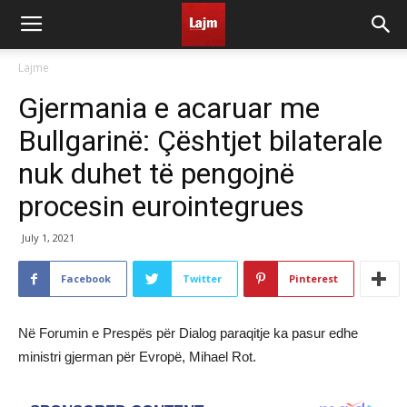
Lajme
Gjermania e acaruar me
Bullgarinë: Çështjet bilaterale
nuk duhet të pengojnë
procesin eurointegrues
July 1, 2021
Facebook
Twitter
Pinterest
Në Forumin e Prespës për Dialog paraqitje ka pasur edhe
ministri gjerman për Evropë, Mihael Rot.