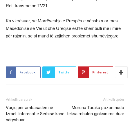
Rot, transmeton TV21.
Ka vlerësuar, se Marrëveshja e Prespës e nënshkruar mes
Maqedonisë së Veriut dhe Greqisë është shembulli më i mirë
për rajonin, se si mund të zgjidhen problemet shumëvjeçare.
Facebook
Twitter
Pinterest
Artikulli paraprak
Artikulli tjetër
Vuçiq për ambasadën në
Morena Taraku pozon nudo
Izrael: Interesat e Serbisë kanë
teksa mbulon gjoksin me duar
ndryshuar