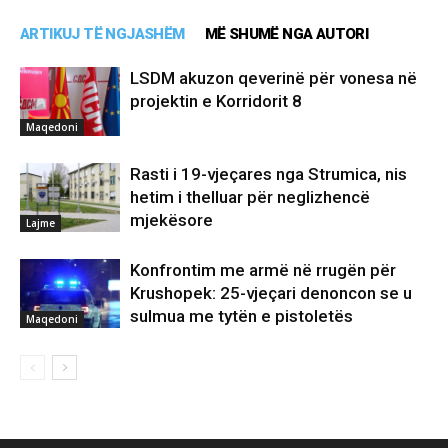
ARTIKUJ TË NGJASHËM
MË SHUMË NGA AUTORI
LSDM akuzon qeverinë për vonesa në
projektin e Korridorit 8
Maqedoni
Rasti i 19-vjeçares nga Strumica, nis
hetim i thelluar për neglizhencë
mjekësore
Lajme
Konfrontim me armë në rrugën për
Krushopek: 25-vjeçari denoncon se u
sulmua me tytën e pistoletës
Maqedoni