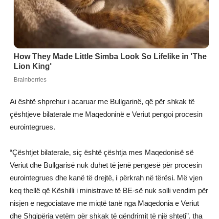
Ai është shprehur i acaruar me Bullgarinë, që për shkak të
çështjeve bilaterale me Maqedoninë e Veriut pengoi procesin
eurointegrues.
“Çështjet bilaterale, siç është çështja mes Maqedonisë së
Veriut dhe Bullgarisë nuk duhet të jenë pengesë për procesin
eurointegrues dhe kanë të drejtë, i përkrah në tërësi. Më vjen
keq thellë që Këshilli i ministrave të BE-së nuk solli vendim për
nisjen e negociatave me miqtë tanë nga Maqedonia e Veriut
dhe Shqipëria vetëm për shkak të qëndrimit të një shteti”, tha