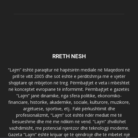
RRETH NESH
“Lajm” është paraqitur në hapësirën mediale në Maqedoni në
prill të vitit 2005 dhe sot është e përditshmja më e vjetër
shqiptare që mbijeton në treg. Përmbajtjet e veta i mbështet
në konceptet evropiane të informimit. Përmbajtjet e gazetës
“Lajm” janë dinamike, nga sfera politike, ekonomiko-
financiare, historike, akademike, sociale, kulturore, muzikore,
argëtuese, sportive, etj.. Falë përkushtimit dhe
profesionalizmit, “Lajm” sot është ndër mediat më të
besueshme dhe më me ndikim në vend. “Lajm” zhvillohet
vazhdimisht, me potencial njerëzor dhe teknologji moderne.
Gazeta “Lajm” është krijuar që të qëndrojë dhe të mbetet një