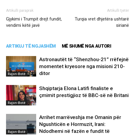
Artikulli paraprak
Artikulli tjetër
Gjykimi i Trumpit drejt fundit,
Turqia vret dhjetëra ushtarë
vendimi këtë javë
sirianë
ARTIKUJ TË NGJASHËM
MË SHUMË NGA AUTORI
Astronautët të “Shenzhou-21” rrëfejnë
momentet kryesore nga misioni 210-
ditor
Rajon-Botë
Shqiptarja Elona Latifi finaliste e
çmimit prestigjioz të BBC-së në Britani
Rajon-Botë
Arrihet marrëveshja me Omanin për
Ngushticën e Hormuzit, Irani:
Ndodhemi në fazën e fundit të
Rajon-Botë