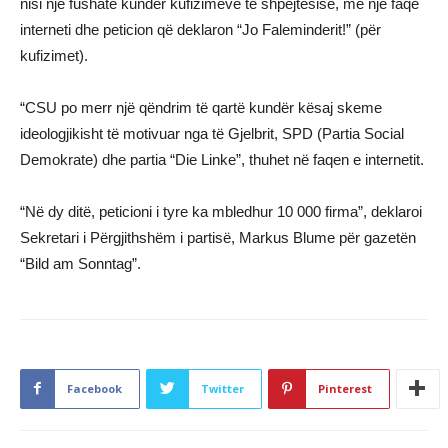
nisi një fushatë kundër kufizimeve të shpejtësisë, me një faqe
interneti dhe peticion që deklaron “Jo Faleminderit!” (për
kufizimet).
“CSU po merr një qëndrim të qartë kundër kësaj skeme
ideologjikisht të motivuar nga të Gjelbrit, SPD (Partia Social
Demokrate) dhe partia “Die Linke”, thuhet në faqen e internetit.
“Në dy ditë, peticioni i tyre ka mbledhur 10 000 firma”, deklaroi
Sekretari i Përgjithshëm i partisë, Markus Blume për gazetën
“Bild am Sonntag”.
Facebook
Twitter
Pinterest