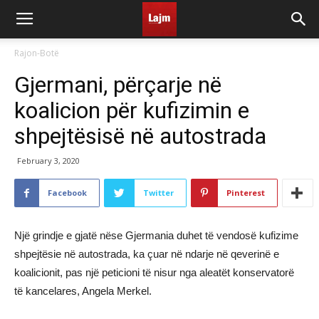
Rajon-Botë
Gjermani, përçarje në
koalicion për kufizimin e
shpejtësisë në autostrada
February 3, 2020
Facebook
Twitter
Pinterest
Një grindje e gjatë nëse Gjermania duhet të vendosë kufizime
shpejtësie në autostrada, ka çuar në ndarje në qeverinë e
koalicionit, pas një peticioni të nisur nga aleatët konservatorë
të kancelares, Angela Merkel.