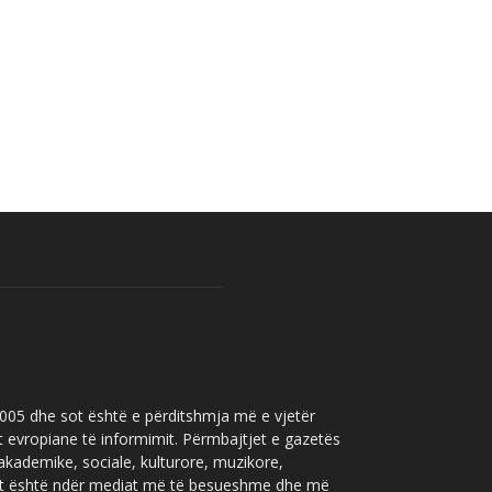
 2005 dhe sot është e përditshmja më e vjetër
t evropiane të informimit. Përmbajtjet e gazetës
 akademike, sociale, kulturore, muzikore,
” sot është ndër mediat më të besueshme dhe më