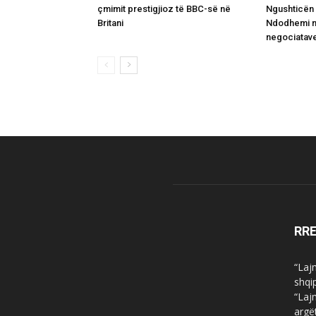
çmimit prestigjioz të BBC-së në
Ngushticën 
Britani
Ndodhemi në
negociatav
RR
“Laj
shqi
“Laj
argë