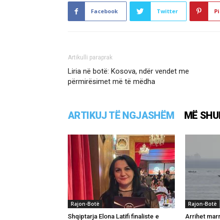
Facebook
Twitter
Pi
Artikulli paraprak
Liria në botë: Kosova, ndër vendet me
përmirësimet më të mëdha
ARTIKUJ TË NGJASHËM
MË SHU
Rajon-Botë
Rajon-Botë
Shqiptarja Elona Latifi finaliste e
Arrihet mar