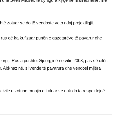
d dhe Sven Mikser, të dy figura kyçe në marrëdhëniet me
htë zotuar se do të vendoste veto ndaj projektligjit.
nin rus që ka kufizuar punën e gazetarëve të pavarur dhe
rgji. Rusia pushtoi Gjeorgjinë në vitin 2008, pas së cilës
r, Abkhazinë, si vende të pavarura dhe vendosi mijëra
vile u zotuan muajin e kaluar se nuk do ta respektojnë