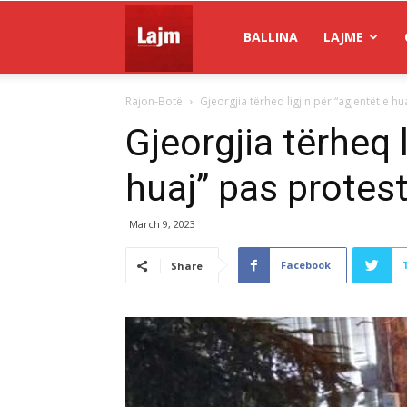
Gazeta
BALLINA
LAJME
Rajon-Botë
Gjeorgjia tërheq ligjin për “agjentët e 
Lajm
Gjeorgjia tërheq l
huaj” pas prote
March 9, 2023
Facebook
Share