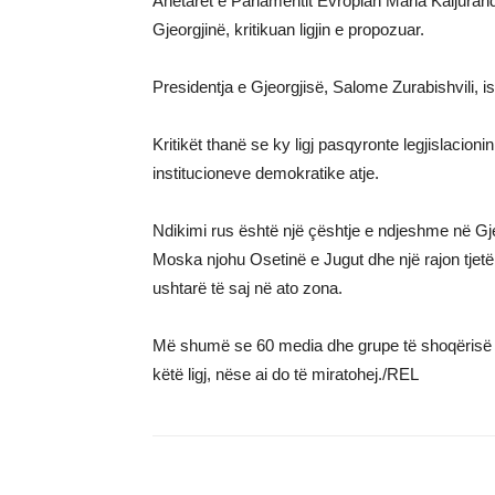
Anëtarët e Parlamentit Evropian Maria Kaljuran
Gjeorgjinë, kritikuan ligjin e propozuar.
Presidentja e Gjeorgjisë, Salome Zurabishvili, is
Kritikët thanë se ky ligj pasqyronte legjislacio
institucioneve demokratike atje.
Ndikimi rus është një çështje e ndjeshme në Gjeo
Moska njohu Osetinë e Jugut dhe një rajon tjetë
ushtarë të saj në ato zona.
Më shumë se 60 media dhe grupe të shoqërisë ci
këtë ligj, nëse ai do të miratohej./REL