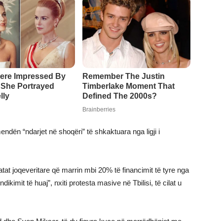
endën “ndarjet në shoqëri” të shkaktuara nga ligji i
zatat joqeveritare që marrin mbi 20% të financimit të tyre nga
dikimit të huaj”, nxiti protesta masive në Tbilisi, të cilat u