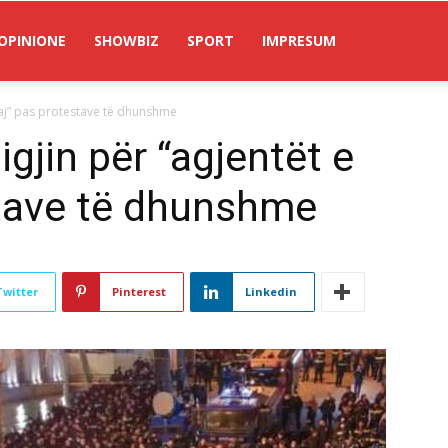
OPINIONE
SHOWBIZ
SPORT
IMPRESUM
huaj” pas protestave të dhunshme
igjin për “agjentët e
stave të dhunshme
Twitter
Pinterest
Linkedin