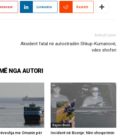
nterest
Linkedin
ReddIt
Artikulli tjetër
Aksident fatal në autostradën Shkup-Kumanovë,
vdes shoferi
MË NGA AUTORI
Rajon-Botë
rëveshja me Omanin për
Incident në Bosnje: Nën shoqerimin