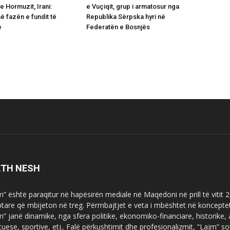
e Hormuzit, Irani:
e Vuçiqit, grup i armatosur nga
 fazën e fundit të
Republika Sërpska hyri në
e
Federatën e Bosnjës
ETH NESH
m” është paraqitur në hapësirën mediale në Maqedoni në prill të vitit
ptare që mbijeton në treg. Përmbajtjet e veta i mbështet në koncepte
m” janë dinamike, nga sfera politike, ekonomiko-financiare, historike,
tuese, sportive, etj.. Falë përkushtimit dhe profesionalizmit, “Lajm