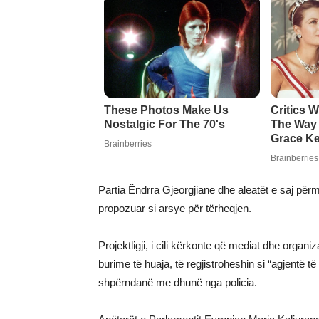
Partia Ëndrra Gjeorgjiane dhe aleatët e saj përm
propozuar si arsye për tërheqjen.
Projektligji, i cili kërkonte që mediat dhe organi
burime të huaja, të regjistroheshin si “agjentë të n
shpërndanë me dhunë nga policia.