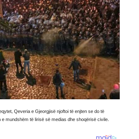
ytet, Qeveria e Gjeorgjisë njoftoi të enjten se do të
in e mundshëm të lirisë së medias dhe shoqërisë civile.