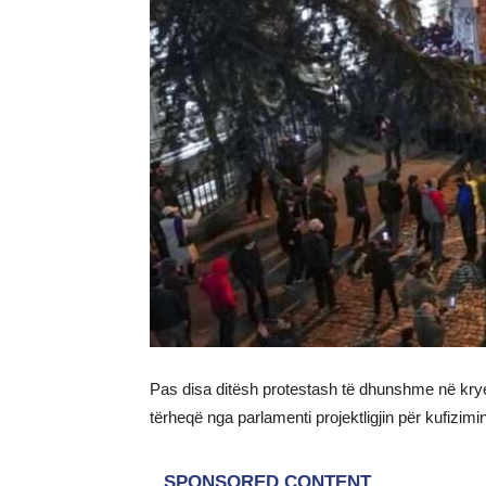
Pas disa ditësh protestash të dhunshme në kryeq
tërheqë nga parlamenti projektligjin për kufizim