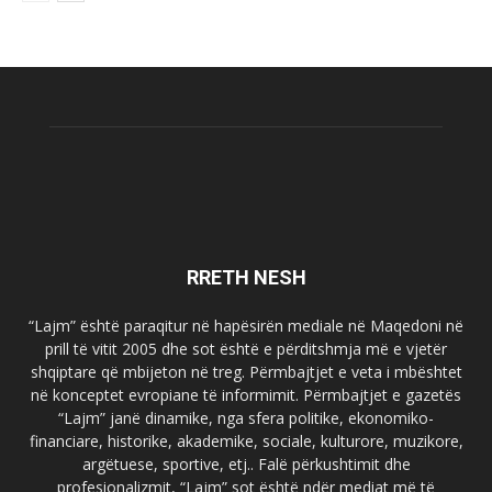
RRETH NESH
“Lajm” është paraqitur në hapësirën mediale në Maqedoni në
prill të vitit 2005 dhe sot është e përditshmja më e vjetër
shqiptare që mbijeton në treg. Përmbajtjet e veta i mbështet
në konceptet evropiane të informimit. Përmbajtjet e gazetës
“Lajm” janë dinamike, nga sfera politike, ekonomiko-
financiare, historike, akademike, sociale, kulturore, muzikore,
argëtuese, sportive, etj.. Falë përkushtimit dhe
profesionalizmit, “Lajm” sot është ndër mediat më të