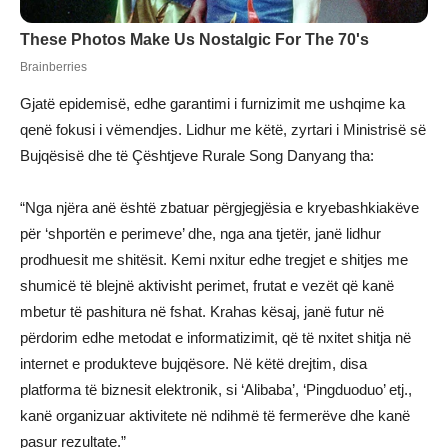
Gjatë epidemisë, edhe garantimi i furnizimit me ushqime ka
qenë fokusi i vëmendjes. Lidhur me këtë, zyrtari i Ministrisë së
Bujqësisë dhe të Çështjeve Rurale Song Danyang tha:
“Nga njëra anë është zbatuar përgjegjësia e kryebashkiakëve
për ‘shportën e perimeve’ dhe, nga ana tjetër, janë lidhur
prodhuesit me shitësit. Kemi nxitur edhe tregjet e shitjes me
shumicë të blejnë aktivisht perimet, frutat e vezët që kanë
mbetur të pashitura në fshat. Krahas kësaj, janë futur në
përdorim edhe metodat e informatizimit, që të nxitet shitja në
internet e produkteve bujqësore. Në këtë drejtim, disa
platforma të biznesit elektronik, si ‘Alibaba’, ‘Pingduoduo’ etj.,
kanë organizuar aktivitete në ndihmë të fermerëve dhe kanë
pasur rezultate.”