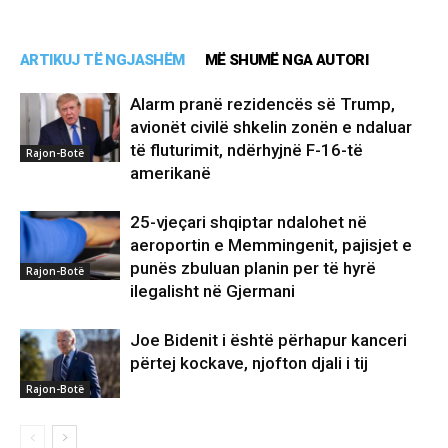
ARTIKUJ TË NGJASHËM
MË SHUMË NGA AUTORI
Alarm pranë rezidencës së Trump,
avionët civilë shkelin zonën e ndaluar
të fluturimit, ndërhyjnë F-16-të
Rajon-Botë
amerikanë
25-vjeçari shqiptar ndalohet në
aeroportin e Memmingenit, pajisjet e
punës zbuluan planin per të hyrë
Rajon-Botë
ilegalisht në Gjermani
Joe Bidenit i është përhapur kanceri
përtej kockave, njofton djali i tij
Rajon-Botë