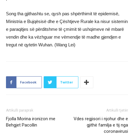
Song tha gjithashtu se, qysh pas shpërthimit të epidemisë,
Ministria e Bujqësisë dhe e Çështjeve Rurale ka nisur sistemin
e paraqitjes së përditshme të çmimit të ushqimeve në mbarë
vendin dhe ka vëzhguar me vëmendje të madhe gjendjen e
tregut në qytetin Wuhan. (Wang Lei)
Facebook
Twitter
Artikulli paraprak
Artikulli tjetër
Fjolla Morina ironizon me
Vdes regjisori i njohur dhe e
Behgjet Pacollin
gjithë familja e tij nga
coronavirusi