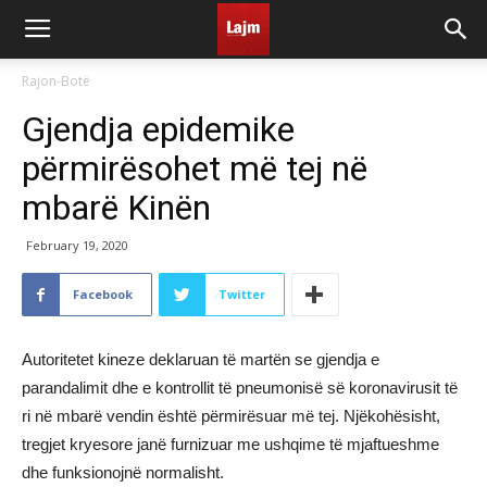
Rajon-Botë
Gjendja epidemike
përmirësohet më tej në
mbarë Kinën
February 19, 2020
Facebook
Twitter
Autoritetet kineze deklaruan të martën se gjendja e
parandalimit dhe e kontrollit të pneumonisë së koronavirusit të
ri në mbarë vendin është përmirësuar më tej. Njëkohësisht,
tregjet kryesore janë furnizuar me ushqime të mjaftueshme
dhe funksionojnë normalisht.