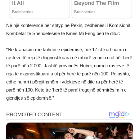
Në një konferencë për shtyp në Pekin, zëdhënësi i Komisionit
Kombëtar të Shëndetësisë të Kinës Mi Feng bëri të ditur:
“Në krahasim me kulmin e epidemisë, më 17 shkurt numri i
rasteve të reja të diagnostikuara në mbarë vendin u ul për herë
të parë nën 2 000. Jashtë provincës Hubei, numri i rasteve të
reja të diagnostikuara u ul për herë të parë nën 100. Po ashtu,
edhe numri i përgjithshëm i vdekjeve në ditë ra për herë të
parë nën 100. Këto tre ‘herë të para’ tregojnë përmirësimin e
gjendjes së epidemisë.”