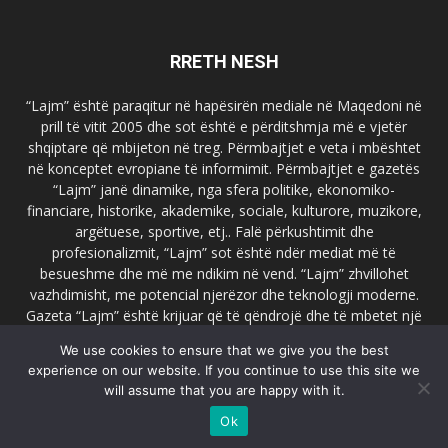
RRETH NESH
“Lajm” është paraqitur në hapësirën mediale në Maqedoni në
prill të vitit 2005 dhe sot është e përditshmja më e vjetër
shqiptare që mbijeton në treg. Përmbajtjet e veta i mbështet
në konceptet evropiane të informimit. Përmbajtjet e gazetës
“Lajm” janë dinamike, nga sfera politike, ekonomiko-
financiare, historike, akademike, sociale, kulturore, muzikore,
argëtuese, sportive, etj.. Falë përkushtimit dhe
profesionalizmit, “Lajm” sot është ndër mediat më të
besueshme dhe më me ndikim në vend. “Lajm” zhvillohet
vazhdimisht, me potencial njerëzor dhe teknologji moderne.
Gazeta “Lajm” është krijuar që të qëndrojë dhe të mbetet një
emër i dallueshëm në hapësirat ballkanike dhe evropiane. Ueb
We use cookies to ensure that we give you the best
faqja zyrtare e gazetës “Lajm”, www.lajmpress.org është një
experience on our website. If you continue to use this site we
ndër portalet më të njohur në Maqedoni.
will assume that you are happy with it.
Na kontakto:
lajm.sk@gmail.com
Ok