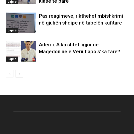
klasë të parë
Lajme
Pas reagimeve, rikthehet mbishkrimi
në gjuhën shqipe në tabelën kufitare
Lajme
Ademi: A ka shtet ligjor në
Maqedoninë e Veriut apo s’ka fare?
Lajme