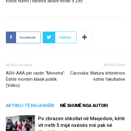
kurse numri i rasteve aktive është 9.199.
Facebook
Twitter
Artikulli paraprak
Artikulli tjetër
ASH-AAA për rastin “Monstra”:
Carovska: Matura shtetërore
Është montim klasik politik
është fakultative
(Video)
ARTIKUJ TË NGJASHËM
MË SHUMË NGA AUTORI
Po zbrazen shkollat në Maqedoni, këtë
vit rreth 5 mijë nxënës më pak në