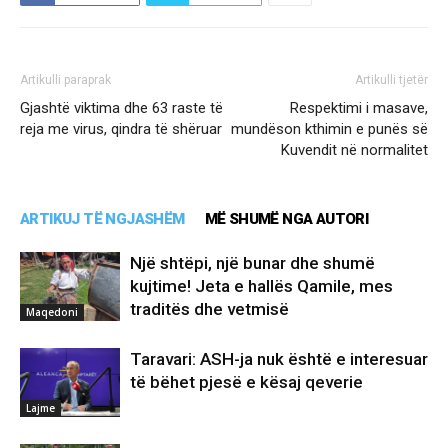
Artikulli paraprak
Artikulli tjetër
Gjashtë viktima dhe 63 raste të
Respektimi i masave,
reja me virus, qindra të shëruar
mundëson kthimin e punës së
Kuvendit në normalitet
ARTIKUJ TË NGJASHËM
MË SHUMË NGA AUTORI
Një shtëpi, një bunar dhe shumë
kujtime! Jeta e hallës Qamile, mes
traditës dhe vetmisë
Maqedoni
Taravari: ASH-ja nuk është e interesuar
të bëhet pjesë e kësaj qeverie
Lajme