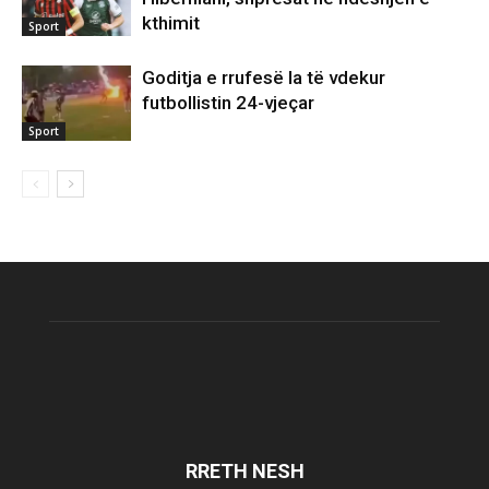
kthimit
Sport
Goditja e rrufesë la të vdekur
futbollistin 24-vjeçar
Sport
RRETH NESH