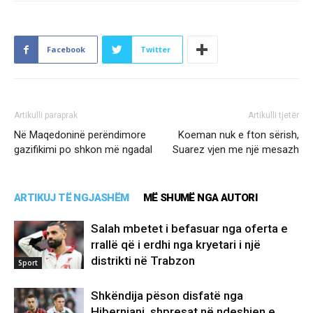
Facebook
Twitter
Artikulli paraprak
Artikulli tjetër
Në Maqedoninë perëndimore
Koeman nuk e fton sërish,
gazifikimi po shkon më ngadal
Suarez vjen me një mesazh
ARTIKUJ TË NGJASHËM
MË SHUMË NGA AUTORI
Salah mbetet i befasuar nga oferta e
rrallë që i erdhi nga kryetari i një
distrikti në Trabzon
Sport
Shkëndija pëson disfatë nga
Hiberniani, shpresat në ndeshjen e