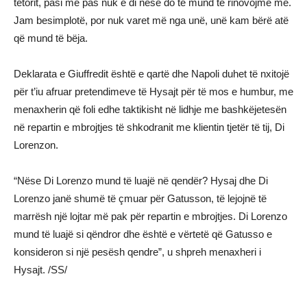
tetorit, pasi më pas nuk e di nëse do të mund të rinovojmë më.
Jam besimplotë, por nuk varet më nga unë, unë kam bërë atë
që mund të bëja.
Deklarata e Giuffredit është e qartë dhe Napoli duhet të nxitojë
për t’iu afruar pretendimeve të Hysajt për të mos e humbur, me
menaxherin që foli edhe taktikisht në lidhje me bashkëjetesën
në repartin e mbrojtjes të shkodranit me klientin tjetër të tij, Di
Lorenzon.
“Nëse Di Lorenzo mund të luajë në qendër? Hysaj dhe Di
Lorenzo janë shumë të çmuar për Gatusson, të lejojnë të
marrësh një lojtar më pak për repartin e mbrojtjes. Di Lorenzo
mund të luajë si qëndror dhe është e vërtetë që Gatusso e
konsideron si një pesësh qendre”, u shpreh menaxheri i
Hysajt. /SS/