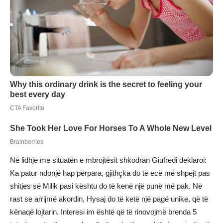
Në lidhje me situatën e mbrojtësit shkodran Giufredi deklaroi:
Ka patur ndonjë hap përpara, gjithçka do të ecë më shpejt pas
shitjes së Milik pasi kështu do të kenë një punë më pak. Në
rast se arrijmë akordin, Hysaj do të ketë një pagë unike, që të
kënaqë lojtarin. Interesi im është që të rinovojmë brenda 5