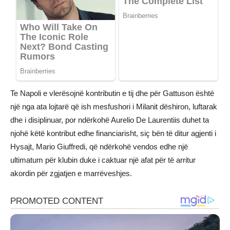
Te Napoli e vlerësojnë kontributin e tij dhe për Gattuson është
një nga ata lojtarë që ish mesfushori i Milanit dëshiron, luftarak
dhe i disiplinuar, por ndërkohë Aurelio De Laurentiis duhet ta
njohë këtë kontribut edhe financiarisht, siç bën të ditur agjenti i
Hysajt, Mario Giuffredi, që ndërkohë vendos edhe një
ultimatum për klubin duke i caktuar një afat për të arritur
akordin për zgjatjen e marrëveshjes.