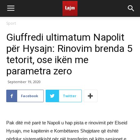
Sport
Giuffredi ultimatum Napolit
për Hysajn: Rinovim brenda 5
tetorit, ose ikën me
parametra zero
September 19, 2020
Facebook
Twitter
Pak ditë më parë te Napoli u hap pista e rinovimit për Elseid
Hysajn, me kapitenin e Kombëtares Shqiptare që është
përfolur sistematikisht për një transferim në këto sesionet e