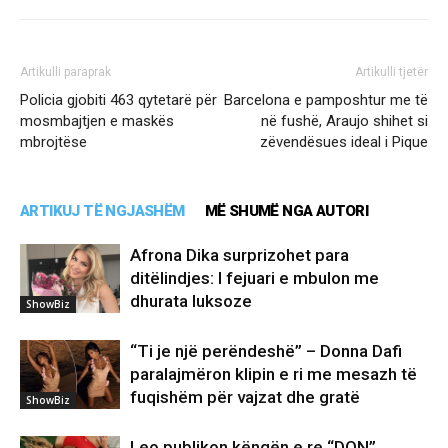
Artikulli paraprak
Artikulli tjetër
Policia gjobiti 463 qytetarë për
Barcelona e pamposhtur me të
mosmbajtjen e maskës
në fushë, Araujo shihet si
mbrojtëse
zëvendësues ideal i Pique
ARTIKUJ TË NGJASHËM
MË SHUMË NGA AUTORI
Afrona Dika surprizohet para
ditëlindjes: I fejuari e mbulon me
dhurata luksoze
ShowBiz
“Ti je një perëndeshë” – Donna Dafi
paralajmëron klipin e ri me mesazh të
fuqishëm për vajzat dhe gratë
ShowBiz
Leo publikon këngën e re “DON”,