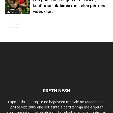
konfirmon rikthimin me Lelën përmes
videoklipit
ShowBiz
RRETH NESH
“Lajm” është paraqitur në hapësirën mediale në Maqedoni në
prill të vitit 2005 dhe sot është e përditshmja më e vjetër
shqiptare që mbijeton në treg. Përmbajtjet e veta i mbështet