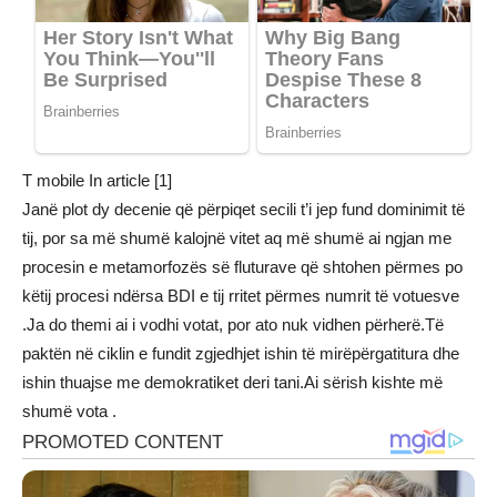
T mobile In article [1]
Janë plot dy decenie që përpiqet secili t’i jep fund dominimit të
tij, por sa më shumë kalojnë vitet aq më shumë ai ngjan me
procesin e metamorfozës së fluturave që shtohen përmes po
këtij procesi ndërsa BDI e tij rritet përmes numrit të votuesve
.Ja do themi ai i vodhi votat, por ato nuk vidhen përherë.Të
paktën në ciklin e fundit zgjedhjet ishin të mirëpërgatitura dhe
ishin thuajse me demokratiket deri tani.Ai sërish kishte më
shumë vota .