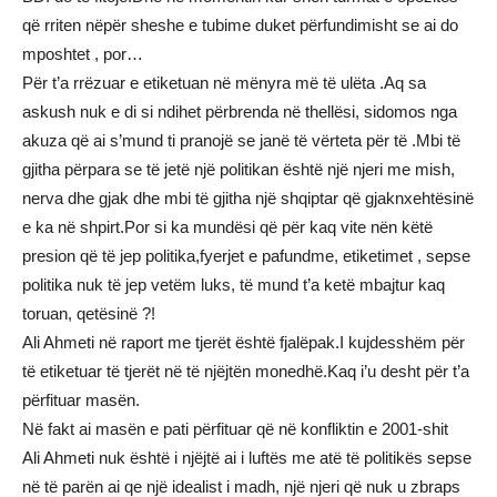
që rriten nëpër sheshe e tubime duket përfundimisht se ai do
mposhtet , por…
Për t’a rrëzuar e etiketuan në mënyra më të ulëta .Aq sa
askush nuk e di si ndihet përbrenda në thellësi, sidomos nga
akuza që ai s’mund ti pranojë se janë të vërteta për të .Mbi të
gjitha përpara se të jetë një politikan është një njeri me mish,
nerva dhe gjak dhe mbi të gjitha një shqiptar që gjaknxehtësinë
e ka në shpirt.Por si ka mundësi që për kaq vite nën këtë
presion që të jep politika,fyerjet e pafundme, etiketimet , sepse
politika nuk të jep vetëm luks, të mund t’a ketë mbajtur kaq
toruan, qetësinë ?!
Ali Ahmeti në raport me tjerët është fjalëpak.I kujdesshëm për
të etiketuar të tjerët në të njëjtën monedhë.Kaq i’u desht për t’a
përfituar masën.
Në fakt ai masën e pati përfituar që në konfliktin e 2001-shit
Ali Ahmeti nuk është i njëjtë ai i luftës me atë të politikës sepse
në të parën ai qe një idealist i madh, një njeri që nuk u zbraps