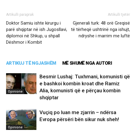
Artikulli paraprak
Artikulli tjetër
Doktor Samiu ishte kirurgu i
Gjenerali turk: 48 orë Greqisë
parë shqiptar në ish Jugosllavi,
të tërheqë ushtrinë nga ishujt,
diplomoi në Shkup, u shpall
ndryshe i marrim me luftë
Dëshmor i Kombit
ARTIKUJ TË NGJASHËM
MË SHUMË NGA AUTORI
Besmir Lushaj: Tuxhmani, komunisti që
e bashkoi kombin kroat dhe Ramiz
Alia, komunisti që e përçau kombin
Opinione
shqiptar
Vuçiq po luan me zjarrin – ndërsa
Evropa përsëri bën sikur nuk sheh!
Opinione