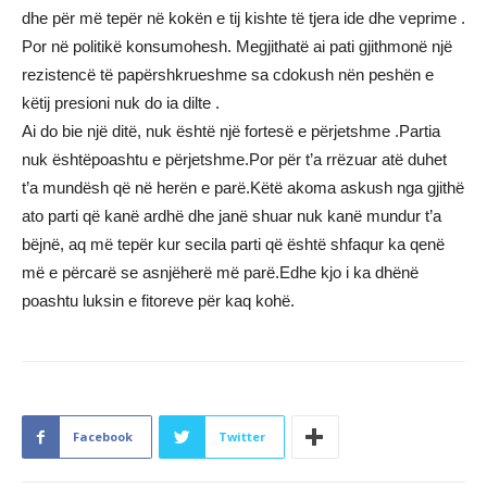
dhe për më tepër në kokën e tij kishte të tjera ide dhe veprime .
Por në politikë konsumohesh. Megjithatë ai pati gjithmonë një
rezistencë të papërshkrueshme sa cdokush nën peshën e
këtij presioni nuk do ia dilte .
Ai do bie një ditë, nuk është një fortesë e përjetshme .Partia
nuk ështëpoashtu e përjetshme.Por për t’a rrëzuar atë duhet
t’a mundësh që në herën e parë.Këtë akoma askush nga gjithë
ato parti që kanë ardhë dhe janë shuar nuk kanë mundur t’a
bëjnë, aq më tepër kur secila parti që është shfaqur ka qenë
më e përcarë se asnjëherë më parë.Edhe kjo i ka dhënë
poashtu luksin e fitoreve për kaq kohë.
Facebook
Twitter