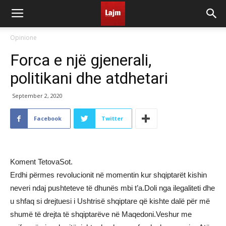
Opinione
Forca e një gjenerali,
politikani dhe atdhetari
September 2, 2020
Facebook
Twitter
Koment TetovaSot.
Erdhi përmes revolucionit në momentin kur shqiptarët kishin
neveri ndaj pushteteve të dhunës mbi t’a.Doli nga ilegaliteti dhe
u shfaq si drejtuesi i Ushtrisë shqiptare që kishte dalë për më
shumë të drejta të shqiptarëve në Maqedoni.Veshur me