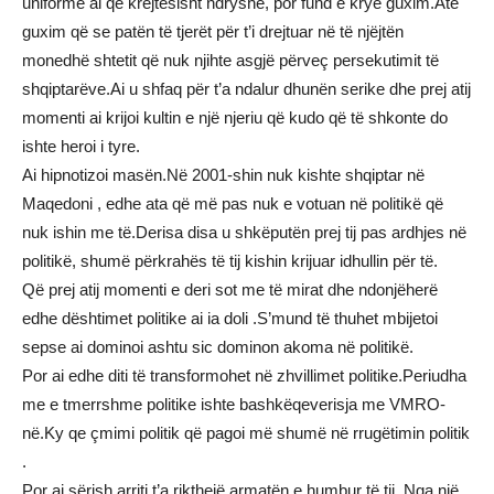
uniformë ai qe krejtësisht ndryshe, por fund e krye guxim.Atë
guxim që se patën të tjerët për t’i drejtuar në të njëjtën
monedhë shtetit që nuk njihte asgjë përveç persekutimit të
shqiptarëve.Ai u shfaq për t’a ndalur dhunën serike dhe prej atij
momenti ai krijoi kultin e një njeriu që kudo që të shkonte do
ishte heroi i tyre.
Ai hipnotizoi masën.Në 2001-shin nuk kishte shqiptar në
Maqedoni , edhe ata që më pas nuk e votuan në politikë që
nuk ishin me të.Derisa disa u shkëputën prej tij pas ardhjes në
politikë, shumë përkrahës të tij kishin krijuar idhullin për të.
Që prej atij momenti e deri sot me të mirat dhe ndonjëherë
edhe dështimet politike ai ia doli .S’mund të thuhet mbijetoi
sepse ai dominoi ashtu sic dominon akoma në politikë.
Por ai edhe diti të transformohet në zhvillimet politike.Periudha
me e tmerrshme politike ishte bashkëqeverisja me VMRO-
në.Ky qe çmimi politik që pagoi më shumë në rrugëtimin politik
.
Por ai sërish arriti t’a rikthejë armatën e humbur të tij. Nga një