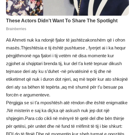
Ali Ahmeti nuk ka ndonjë fjalor të jashtëzakonshëm që i ofron
masës.Thjeshtësia e tij është pushtuese , fyerjet ai i ka hequr
përgjithmonë nga fjalori i tij vetëm në disa momente kur
zgjohet ai shqiptari brenda tij, kur del t’a ketë tepruar dikush
tejmase deri aty ku s’duhet -në privatësinë e tij dhe në
etiketimet që nuk i duron dot njeri, aq më tepër kur ato shkojnë
deri aty sa bëhen të tepërta ,aq më shumë për t’u besuar pa
forcën e argumenteve.
Përgjigja se si t’a mposhtësh atë rëndon dhe është enigmatike
.Në misterin e saj ka diçka që askush nuk jep dot një
shpjegim.Para cdo cikli në mënyrë të qetë del dhe bën thirrje
për qetësi, për unitet dhe në fund të rrëfimit të tij i bie shkurt:
BDI do të fitojë.Dhe në momentin kur sheh turmat e opozitës