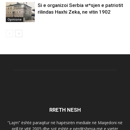
Si e organizoi Serbia vr*sjen e patriotit
rilindas Haxhi Zeka, ne vitin 1902
Opinione
RRETH NESH
“Lajm” është paraqitur në hapësirën mediale në Maqedoni në
prill të vitit 2005 dhe sot është e përditshmja më e vjetër