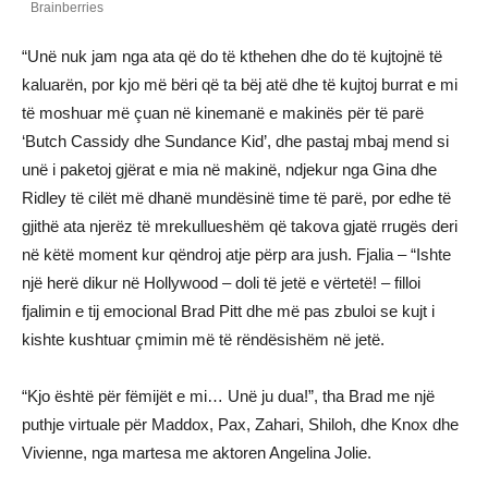
“Unë nuk jam nga ata që do të kthehen dhe do të kujtojnë të
kaluarën, por kjo më bëri që ta bëj atë dhe të kujtoj burrat e mi
të moshuar më çuan në kinemanë e makinës për të parë
‘Butch Cassidy dhe Sundance Kid’, dhe pastaj mbaj mend si
unë i paketoj gjërat e mia në makinë, ndjekur nga Gina dhe
Ridley të cilët më dhanë mundësinë time të parë, por edhe të
gjithë ata njerëz të mrekullueshëm që takova gjatë rrugës deri
në këtë moment kur qëndroj atje përp ara jush. Fjalia – “Ishte
një herë dikur në Hollywood – doli të jetë e vërtetë! – filloi
fjalimin e tij emocional Brad Pitt dhe më pas zbuloi se kujt i
kishte kushtuar çmimin më të rëndësishëm në jetë.
“Kjo është për fëmijët e mi… Unë ju dua!”, tha Brad me një
puthje virtuale për Maddox, Pax, Zahari, Shiloh, dhe Knox dhe
Vivienne, nga martesa me aktoren Angelina Jolie.