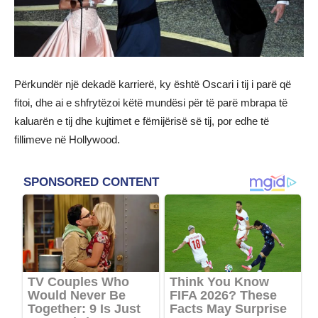
Përkundër një dekadë karrierë, ky është Oscari i tij i parë që
fitoi, dhe ai e shfrytëzoi këtë mundësi për të parë mbrapa të
kaluarën e tij dhe kujtimet e fëmijërisë së tij, por edhe të
fillimeve në Hollywood.