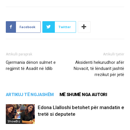
Facebook
Twitter
Artikulli paraprak
Artikulli tjetër
Gjermania dënon sulmet e
Aksidenti hekurudhor afër
regjimit të Asadit në Idlib
Novacit, të lënduarit jashtë
rrezikut për jetë
ARTIKUJ TË NGJASHËM
MË SHUMË NGA AUTORI
Edona Llalloshi betohet për mandatin e
tretë si deputete
ShowBiz