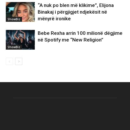
“A nuk po blen më klikime”, Elijona
Binakaj i përgjigjet ndjekësit në
mënyrë ironike
ShowBiz
Bebe Rexha arrin 100 milionë dëgjime
në Spotify me “New Religion”
ShowBiz