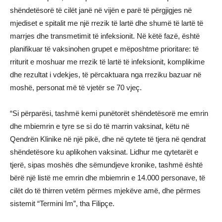
shëndetësorë të cilët janë në vijën e parë të përgjigjes në
mjediset e spitalit me një rrezik të lartë dhe shumë të lartë të
marrjes dhe transmetimit të infeksionit. Në këtë fazë, është
planifikuar të vaksinohen grupet e mëposhtme prioritare: të
rriturit e moshuar me rrezik të lartë të infeksionit, komplikime
dhe rezultat i vdekjes, të përcaktuara nga rreziku bazuar në
moshë, personat më të vjetër se 70 vjeç.
“Si përparësi, tashmë kemi punëtorët shëndetësorë me emrin
dhe mbiemrin e tyre se si do të marrin vaksinat, këtu në
Qendrën Klinike në një pikë, dhe në qytete të tjera në qendrat
shëndetësore ku aplikohen vaksinat. Lidhur me qytetarët e
tjerë, sipas moshës dhe sëmundjeve kronike, tashmë është
bërë një listë me emrin dhe mbiemrin e 14.000 personave, të
cilët do të thirren vetëm përmes mjekëve amë, dhe përmes
sistemit “Termini Im”, tha Filipçe.