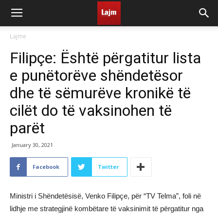
Lajme
Filipçe: Është përgatitur lista
e punëtorëve shëndetësor
dhe të sëmurëve kronikë të
cilët do të vaksinohen të
parët
January 30, 2021
Facebook
Twitter
Ministri i Shëndetësisë, Venko Filipçe, për “TV Telma”, foli në
lidhje me strategjinë kombëtare të vaksinimit të përgatitur nga