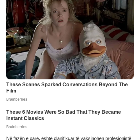
Në fazën e parë, është planifikuar të vaksinohen profesionistë