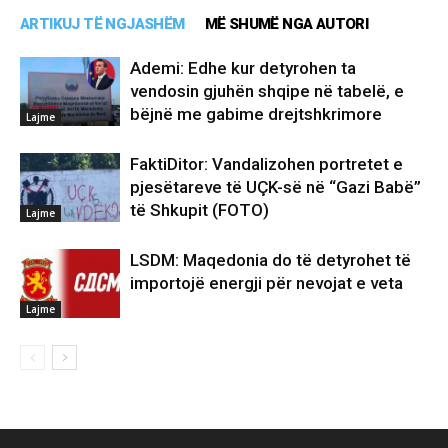
ARTIKUJ TË NGJASHËM
MË SHUMË NGA AUTORI
Ademi: Edhe kur detyrohen ta
vendosin gjuhën shqipe në tabelë, e
bëjnë me gabime drejtshkrimore
Lajme
FaktiDitor: Vandalizohen portretet e
pjesëtareve të UÇK-së në “Gazi Babë”
të Shkupit (FOTO)
Lajme
LSDM: Maqedonia do të detyrohet të
importojë energji për nevojat e veta
Lajme