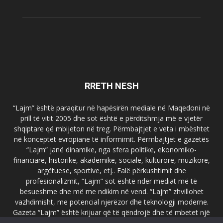
RRETH NESH
“Lajm” është paraqitur në hapësirën mediale në Maqedoni në
prill të vitit 2005 dhe sot është e përditshmja më e vjetër
shqiptare që mbijeton në treg. Përmbajtjet e veta i mbështet
në konceptet evropiane të informimit. Përmbajtjet e gazetës
“Lajm” janë dinamike, nga sfera politike, ekonomiko-
financiare, historike, akademike, sociale, kulturore, muzikore,
argëtuese, sportive, etj.. Falë përkushtimit dhe
profesionalizmit, “Lajm” sot është ndër mediat më të
besueshme dhe më me ndikim në vend. “Lajm” zhvillohet
vazhdimisht, me potencial njerëzor dhe teknologji moderne.
Gazeta “Lajm” është krijuar që të qëndrojë dhe të mbetet një
emër i dallueshëm në hapësirat ballkanike dhe evropiane. Ueb