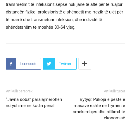
transmetimit të infeksionit sepse nuk janë të aftë për të ruajtur
distancën fizike, profesionistë e shëndetit me rrezik të ulët për
të marrë dhe transmetuar infeksion, dhe individë të
shëndetshëm të moshës 30-64 vjeç.
Facebook
Twitter
Artikulli paraprak
Artikulli tjetër
“Javna soba” paralajmërohen
Bytyqi: Pakoja e pestë e
ndryshime në kodin penal
masave është në frymën e
rimëkëmbjes dhe rifillimit të
ekonomisë