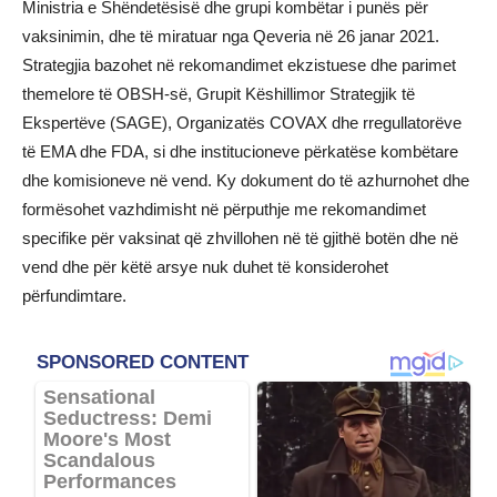
Ministria e Shëndetësisë dhe grupi kombëtar i punës për
vaksinimin, dhe të miratuar nga Qeveria në 26 janar 2021.
Strategjia bazohet në rekomandimet ekzistuese dhe parimet
themelore të OBSH-së, Grupit Këshillimor Strategjik të
Ekspertëve (SAGE), Organizatës COVAX dhe rregullatorëve
të EMA dhe FDA, si dhe institucioneve përkatëse kombëtare
dhe komisioneve në vend. Ky dokument do të azhurnohet dhe
formësohet vazhdimisht në përputhje me rekomandimet
specifike për vaksinat që zhvillohen në të gjithë botën dhe në
vend dhe për këtë arsye nuk duhet të konsiderohet
përfundimtare.