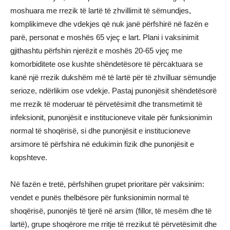
moshuara me rrezik të lartë të zhvillimit të sëmundjes,
komplikimeve dhe vdekjes që nuk janë përfshirë në fazën e
parë, personat e moshës 65 vjeç e lart. Plani i vaksinimit
gjithashtu përfshin njerëzit e moshës 20-65 vjeç me
komorbiditete ose kushte shëndetësore të përcaktuara se
kanë një rrezik dukshëm më të lartë për të zhvilluar sëmundje
serioze, ndërlikim ose vdekje. Pastaj punonjësit shëndetësorë
me rrezik të moderuar të përvetësimit dhe transmetimit të
infeksionit, punonjësit e institucioneve vitale për funksionimin
normal të shoqërisë, si dhe punonjësit e institucioneve
arsimore të përfshira në edukimin fizik dhe punonjësit e
kopshteve.
Në fazën e tretë, përfshihen grupet prioritare për vaksinim:
vendet e punës thelbësore për funksionimin normal të
shoqërisë, punonjës të tjerë në arsim (fillor, të mesëm dhe të
lartë), grupe shoqërore me rritje të rrezikut të përvetësimit dhe