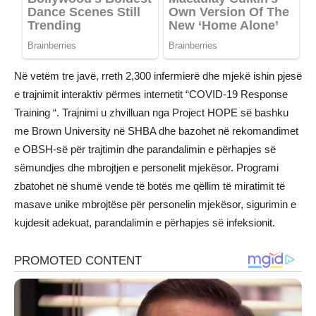
Në vetëm tre javë, rreth 2,300 infermierë dhe mjekë ishin pjesë
e trajnimit interaktiv përmes internetit “COVID-19 Response
Training “. Trajnimi u zhvilluan nga Project HOPE së bashku
me Brown University në SHBA dhe bazohet në rekomandimet
e OBSH-së për trajtimin dhe parandalimin e përhapjes së
sëmundjes dhe mbrojtjen e personelit mjekësor. Programi
zbatohet në shumë vende të botës me qëllim të miratimit të
masave unike mbrojtëse për personelin mjekësor, sigurimin e
kujdesit adekuat, parandalimin e përhapjes së infeksionit.