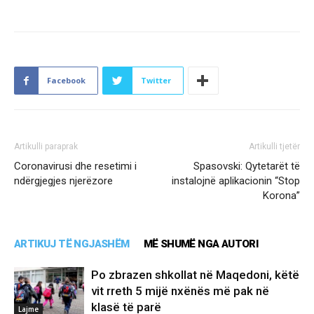
Facebook
Twitter
Artikulli paraprak
Artikulli tjetër
Coronavirusi dhe resetimi i
Spasovski: Qytetarët të
ndërgjegjes njerëzore
instalojnë aplikacionin “Stop
Korona”
ARTIKUJ TË NGJASHËM
MË SHUMË NGA AUTORI
Po zbrazen shkollat në Maqedoni, këtë
vit rreth 5 mijë nxënës më pak në
klasë të parë
Lajme