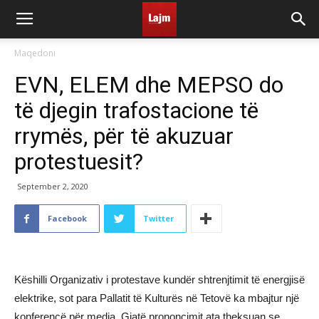
Maqedoni
EVN, ELEM dhe MEPSO do
të djegin trafostacione të
rrymës, për të akuzuar
protestuesit?
September 2, 2020
Facebook
Twitter
Këshilli Organizativ i protestave kundër shtrenjtimit të energjisë
elektrike, sot para Pallatit të Kulturës në Tetovë ka mbajtur një
konferencë për media. Gjatë prononcimit ata theksuan se