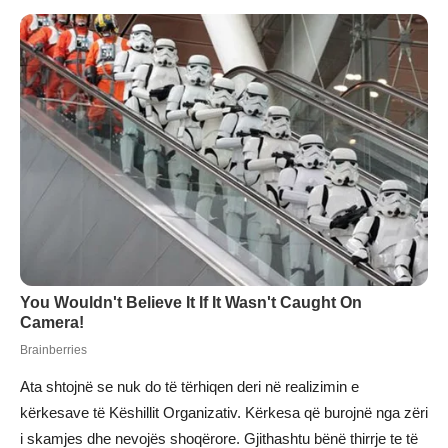
Ata shtojnë se nuk do të tërhiqen deri në realizimin e
kërkesave të Këshillit Organizativ. Kërkesa që burojnë nga zëri
i skamjes dhe nevojës shoqërore. Gjithashtu bënë thirrje te të