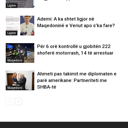
Lajme
Ademi: A ka shtet ligjor në
Maqedoninë e Veriut apo s’ka fare?
Lajme
Për 6 orë kontrollë u gjobitën 222
shoferë motorrash, 14 të arrestuar
Maqedoni
Ahmeti pas takimit me diplomaten e
parë amerikane: Partneriteti me
SHBA-të
Maqedoni