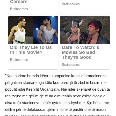
”Nga burime brenda këtyre kompanive kemi informacione se
përgatiten skenare nga këto kompani që të zbehin besimin e
popullit ndaj Këshillit Organizativ. Një ndër skenarët që duan ta
realizojnë me qëllim që të na e mveshin neve është djegia e
disa trafo-stacioneve nëpër qytete të ndryshme. Kjo bëhet me
qëllim për të defokusuar qëllimin tonë të pastër dhe të nxisin