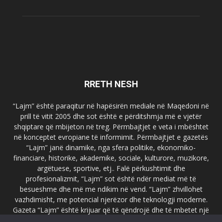
RRETH NESH
“Lajm” është paraqitur në hapësirën mediale në Maqedoni në
prill të vitit 2005 dhe sot është e përditshmja më e vjetër
shqiptare që mbijeton në treg. Përmbajtjet e veta i mbështet
në konceptet evropiane të informimit. Përmbajtjet e gazetës
“Lajm” janë dinamike, nga sfera politike, ekonomiko-
financiare, historike, akademike, sociale, kulturore, muzikore,
argëtuese, sportive, etj.. Falë përkushtimit dhe
profesionalizmit, “Lajm” sot është ndër mediat më të
besueshme dhe më me ndikim në vend. “Lajm” zhvillohet
vazhdimisht, me potencial njerëzor dhe teknologji moderne.
Gazeta “Lajm” është krijuar që të qëndrojë dhe të mbetet një
emër i dallueshëm në hapësirat ballkanike dhe evropiane. Ueb