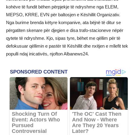
kohëve të fundit bëhen përpjekje të ndryshme nga ELEM,
MEPSO, KRRE, EVN për baltosjen e Këshillit Organizativ.
Nga burime brenda këtyre kompanive, ata bëjnë të ditur se
përgatiten skenare për djegien e disa trafo-stacioneve nëpër
qytete të ndryshme. Kjo, sipas tyre, bëhet me qëllim për të
defokusuar qëllimin e pastër të Këshillit dhe nxitjen e mllefit tek
populli ndaj inicativës, njofton Albanews24.