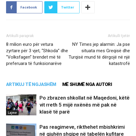
Facebook
Twitter
Artikulli paraprak
Artikulli tjetër
8 milion euro për vetura
NY Times jep alarmin: Ja pse
zyrtare për 3 vjet, “Shkoda” dhe
situata mes Greqisë dhe
“Volksfagen” brendet më të
Turqisë mund të dërgojë në një
preferuara të funksionarëve
katastrofë
ARTIKUJ TË NGJASHËM
MË SHUMË NGA AUTORI
Po zbrazen shkollat në Maqedoni, këtë
vit rreth 5 mijë nxënës më pak në
klasë të parë
Lajme
Pas reagimeve, rikthehet mbishkrimi
në gjuhën shqipe në tabelën kufitare