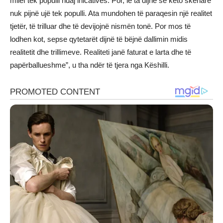
mllef tek populli ndaj inicativës. Por, le ta dijnë se këto skenare
nuk pijnë ujë tek populli. Ata mundohen të paraqesin një realitet
tjetër, të trilluar dhe të devijojnë nismën tonë. Por mos të
lodhen kot, sepse qytetarët dijnë të bëjnë dallimin midis
realitetit dhe trillimeve. Realiteti janë faturat e larta dhe të
papërballueshme”, u tha ndër të tjera nga Këshilli.