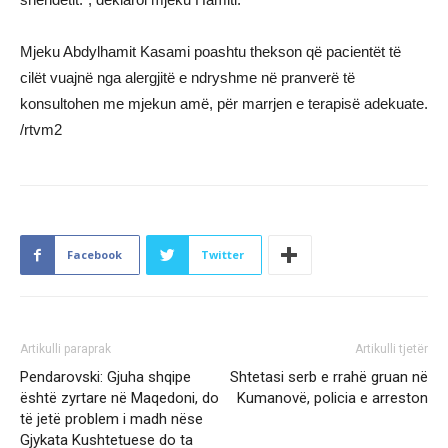
Mjeku Abdylhamit Kasami poashtu thekson që pacientët të
cilët vuajnë nga alergjitë e ndryshme në pranverë të
konsultohen me mjekun amë, për marrjen e terapisë adekuate.
/rtvm2
Facebook
Twitter
Artikulli paraprak
Artikulli tjetër
Pendarovski: Gjuha shqipe
Shtetasi serb e rrahë gruan në
është zyrtare në Maqedoni, do
Kumanovë, policia e arreston
të jetë problem i madh nëse
Gjykata Kushtetuese do ta