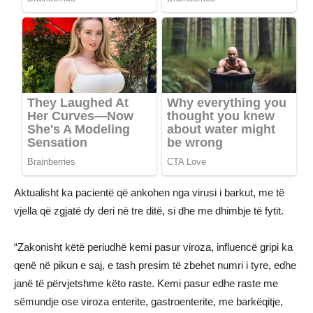
Aktualisht ka pacientë që ankohen nga virusi i barkut, me të
vjella që zgjatë dy deri në tre ditë, si dhe me dhimbje të fytit.
“Zakonisht këtë periudhë kemi pasur viroza, influencë gripi ka
qenë në pikun e saj, e tash presim të zbehet numri i tyre, edhe
janë të përvjetshme këto raste. Kemi pasur edhe raste me
sëmundje ose viroza enterite, gastroenterite, me barkëqitje,