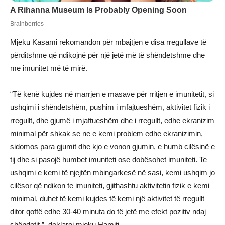
Mjeku Kasami rekomandon për mbajtjen e disa rregullave të
përditshme që ndikojnë për një jetë më të shëndetshme dhe
me imunitet më të mirë.
“Të kenë kujdes në marrjen e masave për rritjen e imunitetit, si
ushqimi i shëndetshëm, pushim i mfajtueshëm, aktivitet fizik i
rregullt, dhe gjumë i mjaftueshëm dhe i rregullt, edhe ekranizim
minimal për shkak se ne e kemi problem edhe ekranizimin,
sidomos para gjumit dhe kjo e vonon gjumin, e humb cilësinë e
tij dhe si pasojë humbet imuniteti ose dobësohet imuniteti. Te
ushqimi e kemi të njejtën mbingarkesë në sasi, kemi ushqim jo
cilësor që ndikon te imuniteti, gjithashtu aktivitetin fizik e kemi
minimal, duhet të kemi kujdes të kemi një aktivitet të rregullt
ditor qoftë edhe 30-40 minuta do të jetë me efekt pozitiv ndaj
shëndetit.”, deklaroi mjeku Hamiti.