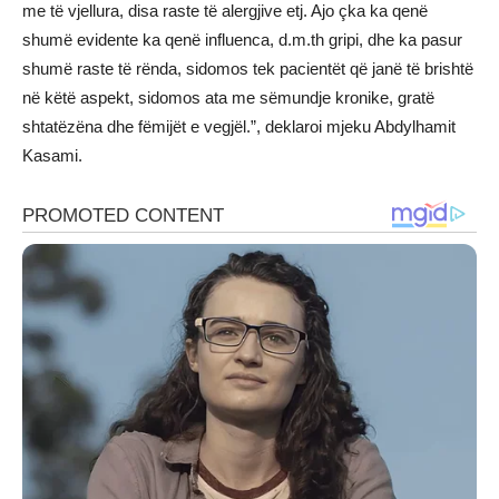
me të vjellura, disa raste të alergjive etj. Ajo çka ka qenë
shumë evidente ka qenë influenca, d.m.th gripi, dhe ka pasur
shumë raste të rënda, sidomos tek pacientët që janë të brishtë
në këtë aspekt, sidomos ata me sëmundje kronike, gratë
shtatëzëna dhe fëmijët e vegjël.”, deklaroi mjeku Abdylhamit
Kasami.