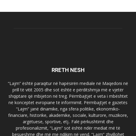
RRETH NESH
“Lajm” është paraqitur në hapësirën mediale në Maqedoni në
prill të vitit 2005 dhe sot është e përditshmja më e vjetër
shqiptare që mbijeton në treg. Përmbajtjet e veta i mbështet
në konceptet evropiane të informimit. Përmbajtjet e gazetës
“Lajm” janë dinamike, nga sfera politike, ekonomiko-
financiare, historike, akademike, sociale, kulturore, muzikore,
argëtuese, sportive, etj.. Falë përkushtimit dhe
profesionalizmit, “Lajm” sot është ndër mediat më të
besueshme dhe më me ndikim në vend. “Lajm” zhvillohet