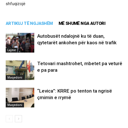
shfuqizojë
ARTIKUJ TË NGJASHËM
MË SHUMË NGA AUTORI
Autobusët ndalojnë ku të duan,
qytetarët ankohen për kaos në trafik
Lajme
Tetovari mashtrohet, mbetet pa veturë
e pa para
Maqedoni
“Levica”: KRRE po tenton ta ngrisë
çmimin e rrymë
Maqedoni