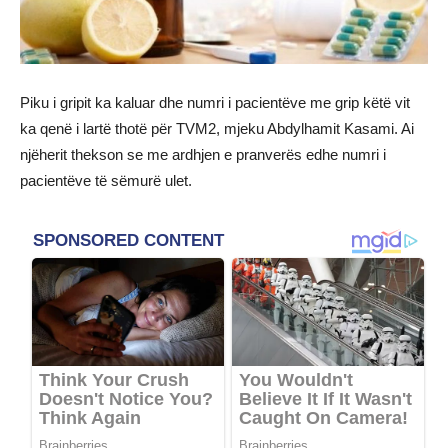
Piku i gripit ka kaluar dhe numri i pacientëve me grip këtë vit
ka qenë i lartë thotë për TVM2, mjeku Abdylhamit Kasami. Ai
njëherit thekson se me ardhjen e pranverës edhe numri i
pacientëve të sëmurë ulet.