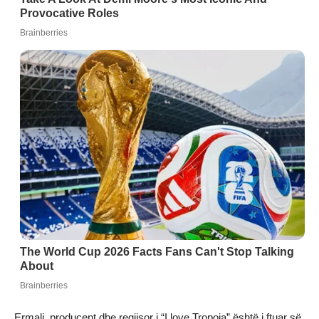
Ermali, producent dhe regjisor i “I love Tropoja” është i ftuar së