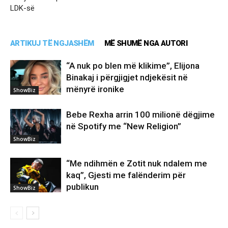
LDK-së
ARTIKUJ TË NGJASHËM
MË SHUMË NGA AUTORI
“A nuk po blen më klikime”, Elijona
Binakaj i përgjigjet ndjekësit në
mënyrë ironike
ShowBiz
Bebe Rexha arrin 100 milionë dëgjime
në Spotify me “New Religion”
ShowBiz
“Me ndihmën e Zotit nuk ndalem me
kaq”, Gjesti me falënderim për
publikun
ShowBiz