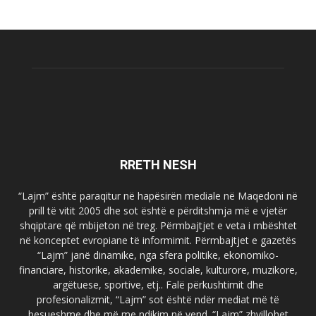
RRETH NESH
“Lajm” është paraqitur në hapësirën mediale në Maqedoni në
prill të vitit 2005 dhe sot është e përditshmja më e vjetër
shqiptare që mbijeton në treg. Përmbajtjet e veta i mbështet
në konceptet evropiane të informimit. Përmbajtjet e gazetës
“Lajm” janë dinamike, nga sfera politike, ekonomiko-
financiare, historike, akademike, sociale, kulturore, muzikore,
argëtuese, sportive, etj.. Falë përkushtimit dhe
profesionalizmit, “Lajm” sot është ndër mediat më të
besueshme dhe më me ndikim në vend. “Lajm” zhvillohet