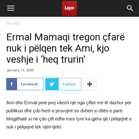
ShowBiz
Ermal Mamaqi tregon çfarë
nuk i pëlqen tek Ami, kjo
veshje i ‘heq trurin’
January 11, 2020
Facebook
Twitter
Ami dhe Ermali janë prej vitesh një nga çiftet më të dashur për
publikun dhe çdo herë e provojnë se duhen si ditën e parë.
Megjithatë si në çdo çift edhe mes tyre ka gjëra që i pëlqejnë e
nuk i pëlqejnë tek njëri-tjetri.