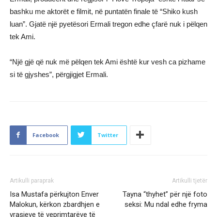
bashku me aktorët e filmit, në puntatën finale të “Shiko kush
luan”. Gjatë një pyetësori Ermali tregon edhe çfarë nuk i pëlqen
tek Ami.
“Një gjë që nuk më pëlqen tek Ami është kur vesh ca pizhame
si të gjyshes”, përgjigjet Ermali.
Facebook
Twitter
Artikulli paraprak
Artikulli tjetër
Isa Mustafa përkujton Enver
Tayna “thyhet” për një foto
Malokun, kërkon zbardhjen e
seksi: Mu ndal edhe fryma
vrasjeve të veprimtarëve të