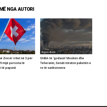
MË NGA AUTORI
Rajon-Botë
 Zvicër rritet në 3 për
SHBA-të ‘godasin’ Moskën dhe
39 mijë persona të
Teheranin, Senati miraton paketën e
si të papunë
re të sanksioneve