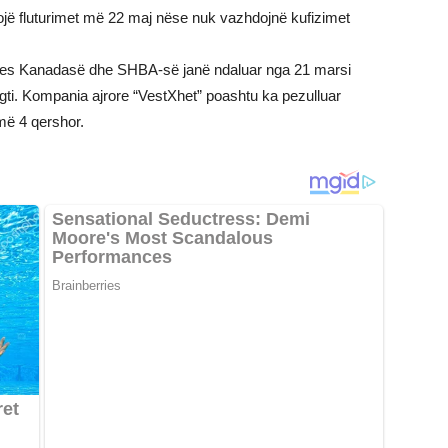
ojë fluturimet më 22 maj nëse nuk vazhdojnë kufizimet
mes Kanadasë dhe SHBA-së janë ndaluar nga 21 marsi
egti. Kompania ajrore “VestXhet” poashtu ka pezulluar
më 4 qershor.