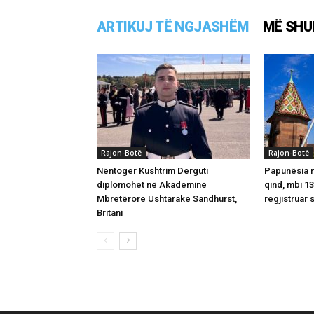
ARTIKUJ TË NGJASHËM
MË SHU
Rajon-Botë
Rajon-Botë
Nëntoger Kushtrim Derguti
Papunësia në
diplomohet në Akademinë
qind, mbi 1
Mbretërore Ushtarake Sandhurst,
regjistruar 
Britani