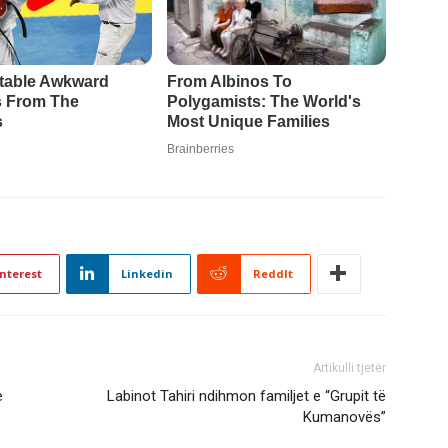
nterest
Linkedin
ReddIt
Artikulli tjetër
e
Labinot Tahiri ndihmon familjet e “Grupit të
Kumanovës”