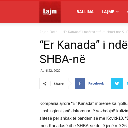
Gazeta
BALLINA
LAJME
Rajon-Botë
“Er Kanada” i ndërpret fluturimet me SH
Lajm
“Er Kanada” i nd
SHBA-në
April 22, 2020
Facebook
Share
Kompania ajrore “Er Kanada” mbrëmë ka njoftuar
Uashingtoni janë dakorduar të vazhdojnë kufizim
shtesë për shkak të pandemisë me Kovid-19. “Er
mes Kanadasë dhe SHBA-së do të jenë më 26 pr