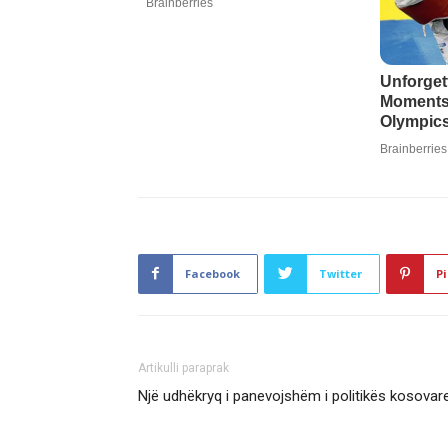
Facebook
Twitter
Pi
Artikulli paraprak
Një udhëkryq i panevojshëm i politikës kosovar