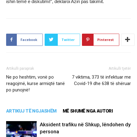
ishin temë e diskutimi!”, deklaroi Aziri pas takimit.
Facebook
Twitter
Pinterest
Artikulli paraprak
Artikulli tjetër
Ne po heshtim, vonë po
7 viktima, 373 të infektuar me
reagojmë, kurse armiqtë tanë
Covid-19 dhe 638 të shëruar
po punojnë!
ARTIKUJ TË NGJASHËM
MË SHUMË NGA AUTORI
Aksident trafiku në Shkup, lëndohen dy
persona