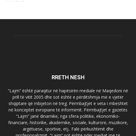
RRETH NESH
“Lajm” është paraqitur në hapësirën mediale në Maqedoni në
prill të vitit 2005 dhe sot është e përditshmja më e vjetër
shqiptare që mbijeton në treg. Përmbajtjet e veta i mbështet
në konceptet evropiane të informimit. Përmbajtjet e gazetës
“Lajm” janë dinamike, nga sfera politike, ekonomiko-
financiare, historike, akademike, sociale, kulturore, muzikore,
argëtuese, sportive, etj.. Falë përkushtimit dhe
profesionalizmit, “Lajm” sot është ndër mediat më të