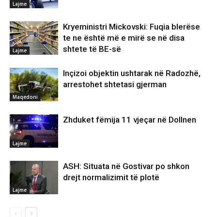
Lajme
Kryeministri Mickovski: Fuqia blerëse
te ne është më e mirë se në disa
shtete të BE-së
Lajme
Inçizoi objektin ushtarak në Radozhë,
arrestohet shtetasi gjerman
Maqedoni
Zhduket fëmija 11 vjeçar në Dollnen
Lajme
ASH: Situata në Gostivar po shkon
drejt normalizimit të plotë
Lajme