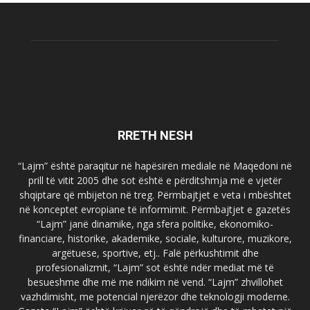
RRETH NESH
“Lajm” është paraqitur në hapësirën mediale në Maqedoni në
prill të vitit 2005 dhe sot është e përditshmja më e vjetër
shqiptare që mbijeton në treg. Përmbajtjet e veta i mbështet
në konceptet evropiane të informimit. Përmbajtjet e gazetës
“Lajm” janë dinamike, nga sfera politike, ekonomiko-
financiare, historike, akademike, sociale, kulturore, muzikore,
argëtuese, sportive, etj.. Falë përkushtimit dhe
profesionalizmit, “Lajm” sot është ndër mediat më të
besueshme dhe më me ndikim në vend. “Lajm” zhvillohet
vazhdimisht, me potencial njerëzor dhe teknologji moderne.