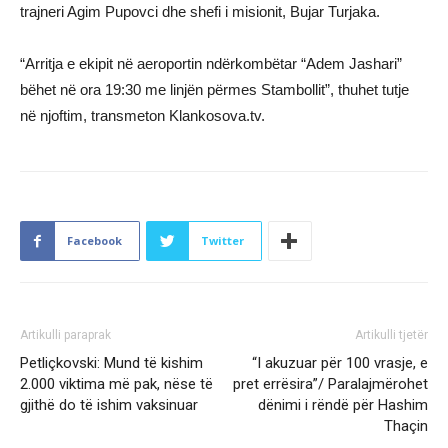
trajneri Agim Pupovci dhe shefi i misionit, Bujar Turjaka.
“Arritja e ekipit në aeroportin ndërkombëtar “Adem Jashari”
bëhet në ora 19:30 me linjën përmes Stambollit”, thuhet tutje
në njoftim, transmeton Klankosova.tv.
Facebook
Twitter
Artikulli paraprak
Artikulli tjetër
Petliçkovski: Mund të kishim
“I akuzuar për 100 vrasje, e
2.000 viktima më pak, nëse të
pret errësira”/ Paralajmërohet
gjithë do të ishim vaksinuar
dënimi i rëndë për Hashim
Thaçin