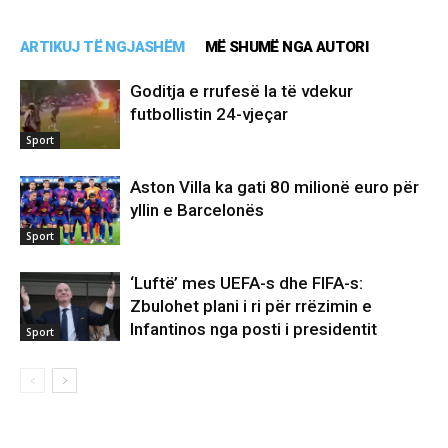
ARTIKUJ TË NGJASHËM
MË SHUMË NGA AUTORI
Goditja e rrufesë la të vdekur
futbollistin 24-vjeçar
Sport
Aston Villa ka gati 80 milionë euro për
yllin e Barcelonës
Sport
‘Luftë’ mes UEFA-s dhe FIFA-s:
Zbulohet plani i ri për rrëzimin e
Infantinos nga posti i presidentit
Sport