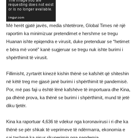
Më herët gjatë javës, media shtetërore, Global Times në një
raportim ka minimizuar pretendimet e hershme se tregu
Huanan ishte epiqendra e virusit, duke pretenduar se “hetimet
e bëra më vonë” kanë sugjeruar se tregu nuk ishte burimi i
shpërthimit të virusit.
Fillimisht, zyrtarët kinezë kishin thënë se kafshët që shiteshin
në këtë treg me gjasë janë burimi i shpërthimit të pandemisë.
Por, më pas faji u është lënë kafshëve të importuara dhe Kina,
pa dhënë prova, ka thënë se burimi i shpërthimit, mund të jetë
diku tjetër.
Kina ka raportuar 4,636 të vdekur nga koronavirusi i ri dhe ka
thënë se për shkak të veprimeve të ndërmarra, ekonomia e
saj tashmë ka nisur rikuperimin nga pandemia.