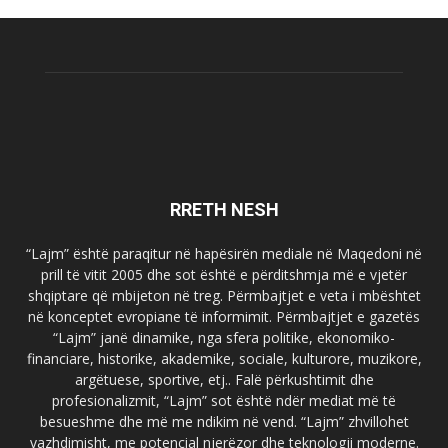
RRETH NESH
“Lajm” është paraqitur në hapësirën mediale në Maqedoni në
prill të vitit 2005 dhe sot është e përditshmja më e vjetër
shqiptare që mbijeton në treg. Përmbajtjet e veta i mbështet
në konceptet evropiane të informimit. Përmbajtjet e gazetës
“Lajm” janë dinamike, nga sfera politike, ekonomiko-
financiare, historike, akademike, sociale, kulturore, muzikore,
argëtuese, sportive, etj.. Falë përkushtimit dhe
profesionalizmit, “Lajm” sot është ndër mediat më të
besueshme dhe më me ndikim në vend. “Lajm” zhvillohet
vazhdimisht, me potencial njerëzor dhe teknologji moderne.