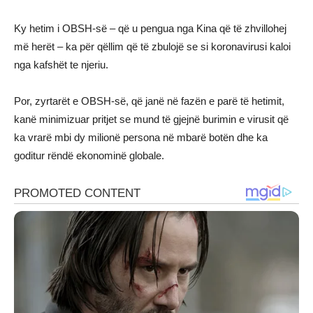
Ky hetim i OBSH-së – që u pengua nga Kina që të zhvillohej
më herët – ka për qëllim që të zbulojë se si koronavirusi kaloi
nga kafshët te njeriu.
Por, zyrtarët e OBSH-së, që janë në fazën e parë të hetimit,
kanë minimizuar pritjet se mund të gjejnë burimin e virusit që
ka vrarë mbi dy milionë persona në mbarë botën dhe ka
goditur rëndë ekonominë globale.