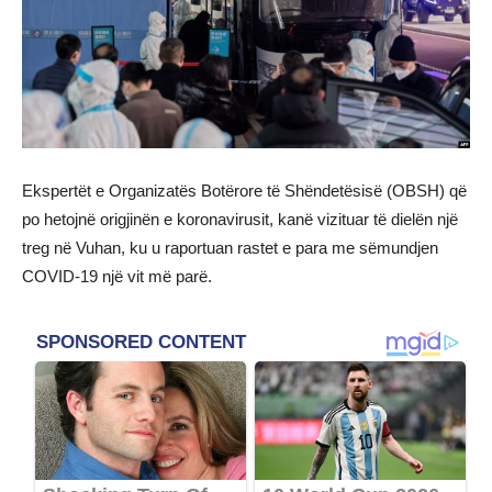
Ekspertët e Organizatës Botërore të Shëndetësisë (OBSH) që
po hetojnë origjinën e koronavirusit, kanë vizituar të dielën një
treg në Vuhan, ku u raportuan rastet e para me sëmundjen
COVID-19 një vit më parë.