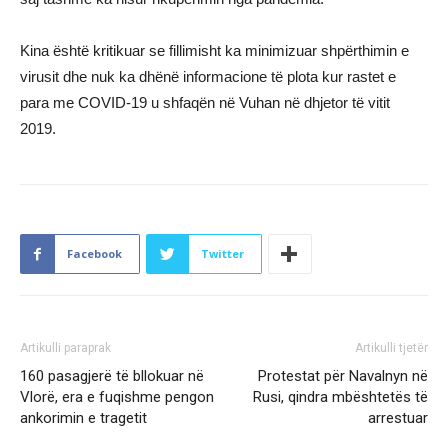
Kina është kritikuar se fillimisht ka minimizuar shpërthimin e
virusit dhe nuk ka dhënë informacione të plota kur rastet e
para me COVID-19 u shfaqën në Vuhan në dhjetor të vitit
2019.
Facebook
Twitter
Artikulli paraprak
Artikulli tjetër
160 pasagjerë të bllokuar në
Protestat për Navalnyn në
Vlorë, era e fuqishme pengon
Rusi, qindra mbështetës të
ankorimin e tragetit
arrestuar