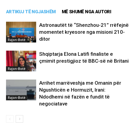
ARTIKUJ TË NGJASHËM
MË SHUMË NGA AUTORI
Astronautët të “Shenzhou-21” rrëfejnë
momentet kryesore nga misioni 210-
ditor
Rajon-Botë
Shqiptarja Elona Latifi finaliste e
çmimit prestigjioz të BBC-së në Britani
Rajon-Botë
Arrihet marrëveshja me Omanin për
Ngushticën e Hormuzit, Irani:
Ndodhemi në fazën e fundit të
Rajon-Botë
negociatave