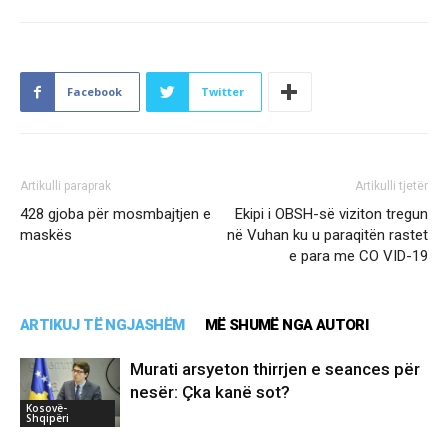
Facebook
Twitter
Artikulli paraprak
Artikulli tjetër
428 gjoba për mosmbajtjen e
Ekipi i OBSH-së viziton tregun
maskës
në Vuhan ku u paraqitën rastet
e para me CO VID-19
ARTIKUJ TË NGJASHËM
MË SHUMË NGA AUTORI
Murati arsyeton thirrjen e seances për
nesër: Çka kanë sot?
Kosovë-
Shqipëri