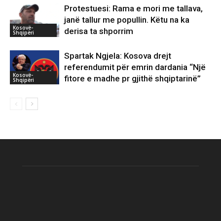
Protestuesi: Rama e mori me tallava,
janë tallur me popullin. Këtu na ka
Kosovë-
derisa ta shporrim
Shqipëri
Spartak Ngjela: Kosova drejt
referendumit për emrin dardania “Një
Kosovë-
fitore e madhe pr gjithë shqiptarinë”
Shqipëri