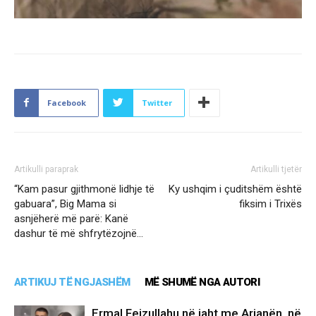
Facebook
Twitter
Artikulli paraprak
Artikulli tjetër
“Kam pasur gjithmonë lidhje të
Ky ushqim i çuditshëm është
gabuara”, Big Mama si
fiksim i Trixës
asnjëherë më parë: Kanë
dashur të më shfrytëzojnë…
ARTIKUJ TË NGJASHËM
MË SHUMË NGA AUTORI
Ermal Fejzullahu në jaht me Arianën, në