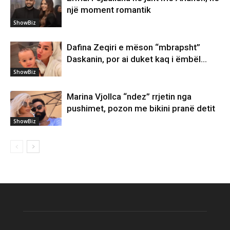
një moment romantik
ShowBiz
Dafina Zeqiri e mëson “mbrapsht”
Daskanin, por ai duket kaq i ëmbël…
ShowBiz
Marina Vjollca “ndez” rrjetin nga
pushimet, pozon me bikini pranë detit
ShowBiz