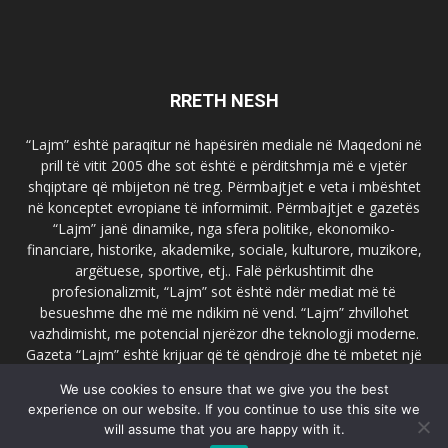
RRETH NESH
“Lajm” është paraqitur në hapësirën mediale në Maqedoni në
prill të vitit 2005 dhe sot është e përditshmja më e vjetër
shqiptare që mbijeton në treg. Përmbajtjet e veta i mbështet
në konceptet evropiane të informimit. Përmbajtjet e gazetës
“Lajm” janë dinamike, nga sfera politike, ekonomiko-
financiare, historike, akademike, sociale, kulturore, muzikore,
argëtuese, sportive, etj.. Falë përkushtimit dhe
profesionalizmit, “Lajm” sot është ndër mediat më të
besueshme dhe më me ndikim në vend. “Lajm” zhvillohet
vazhdimisht, me potencial njerëzor dhe teknologji moderne.
Gazeta “Lajm” është krijuar që të qëndrojë dhe të mbetet një
emër i dallueshëm në hapësirat ballkanike dhe evropiane. Ueb
We use cookies to ensure that we give you the best
faqja zyrtare e gazetës “Lajm”, www.lajmpress.org është një
experience on our website. If you continue to use this site we
ndër portalet më të njohur në Maqedoni.
will assume that you are happy with it.