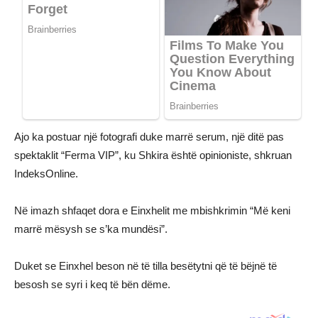
Ajo ka postuar një fotografi duke marrë serum, një ditë pas
spektaklit “Ferma VIP”, ku Shkira është opinioniste, shkruan
IndeksOnline.
Në imazh shfaqet dora e Einxhelit me mbishkrimin “Më keni
marrë mësysh se s’ka mundësi”.
Duket se Einxhel beson në të tilla besëtytni që të bëjnë të
besosh se syri i keq të bën dëme.