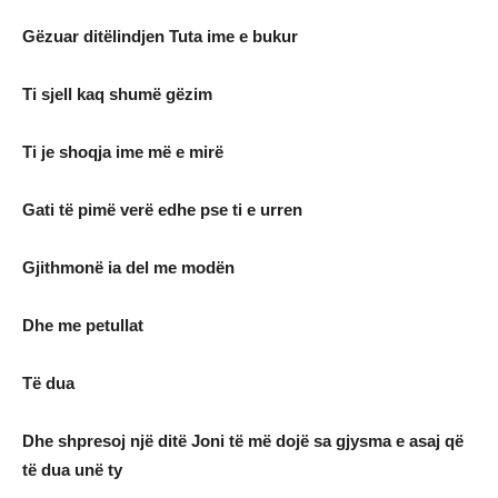
Gëzuar ditëlindjen Tuta ime e bukur
Ti sjell kaq shumë gëzim
Ti je shoqja ime më e mirë
Gati të pimë verë edhe pse ti e urren
Gjithmonë ia del me modën
Dhe me petullat
Të dua
Dhe shpresoj një ditë Joni të më dojë sa gjysma e asaj që
të dua unë ty