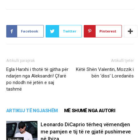
Facebook
Twitter
Pinterest
Artikulli paraprak
Artikulli tjetër
Egla Harxhi i thotë të gjitha për
Këtë Shën Valentin, Mozzik i
ndarjen nga Aleksandri! Çfarë
bën ‘diss’ Loredanës
po ndodh në jetën e saj
tashmë
ARTIKUJ TË NGJASHËM
MË SHUMË NGA AUTORI
Leonardo DiCaprio tërheq vëmendjen
me pamjen e tij të re gjatë pushimeve
në Ibiza
ShowBiz