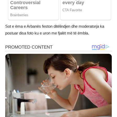
Sot e ëma e Arbanës feston ditëlindjen dhe moderatorja ka
postuar disa foto ku e uron me fjalët më të ëmbla.