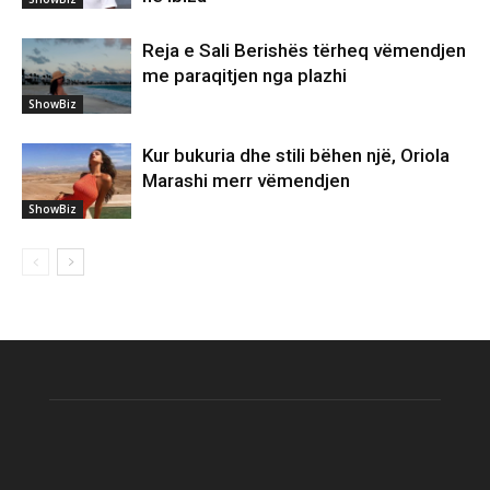
Reja e Sali Berishës tërheq vëmendjen
me paraqitjen nga plazhi
ShowBiz
Kur bukuria dhe stili bëhen një, Oriola
Marashi merr vëmendjen
ShowBiz