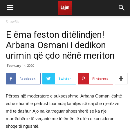
ShowBiz
E ëma feston ditëlindjen!
Arbana Osmani i dedikon
urimin që çdo nënë meriton
February 14, 2020
Facebook
Twitter
Pinterest
Përpos një moderatore e suksesshme, Arbana Osmani është
edhe shumë e përkushtuar ndaj familjes së saj dhe njerëzve
më të dashur. Ajo na ka treguar shpeshherë se ka një
marrëdhënie të veçantë me të ëmën të cilën e konsideron
shoqe të ngushtë.