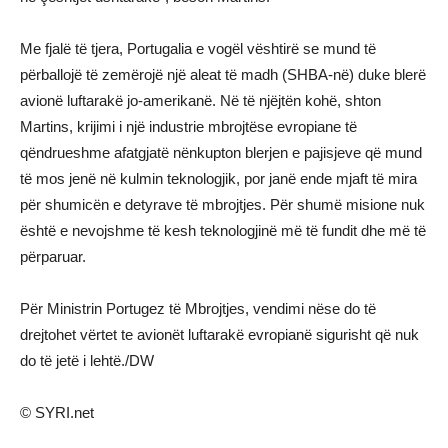
Me fjalë të tjera, Portugalia e vogël vështirë se mund të
përballojë të zemërojë një aleat të madh (SHBA-në) duke blerë
avionë luftarakë jo-amerikanë. Në të njëjtën kohë, shton
Martins, krijimi i një industrie mbrojtëse evropiane të
qëndrueshme afatgjatë nënkupton blerjen e pajisjeve që mund
të mos jenë në kulmin teknologjik, por janë ende mjaft të mira
për shumicën e detyrave të mbrojtjes. Për shumë misione nuk
është e nevojshme të kesh teknologjinë më të fundit dhe më të
përparuar.
Për Ministrin Portugez të Mbrojtjes, vendimi nëse do të
drejtohet vërtet te avionët luftarakë evropianë sigurisht që nuk
do të jetë i lehtë./DW
© SYRI.net