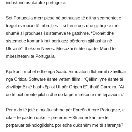
industrinë ushtarake portugeze.
Sot Portugalia merr pjesë në pothuajse të gjitha segmentet e
tregut evropian të mbrojtjes – si furnizues dhe gjithnjë e më
shumë si prodhues i sistemeve të gatshme. “Dronët dhe
sistemet e komunikimit portugez përdoren gjithashtu në
Ukrainë”, thekson Neves. Mesazhi është i qartë: Mund të
mbështeteni te Portugalia.
Kjo konfirmohet edhe nga Saab. Simulatori i fluturimit i zhvilluar
nga Critical Software është vetëm fillimi. “Qëllimi ynë është të
zhvillojmë një bashkëpilot UI për Gripen E”, thotë Carreira. “Ai
do të ndihmonte pilotin dhe do ta përmirësonte më tej avionin.”
Por a do të jetë e mjaftueshme për Forcën Ajrore Portugeze, e
cila – të paktën duket – preferon F‑35 amerikan më të
përparuar teknologjikisht, por edhe dukshëm më të shtrenjtë?