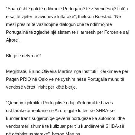
“Saab është gati të ndihmojë Portugalinë të zëvendësojë flotën
e saj të vjetër të avionëve luftarakë”, thekson Boestad. “Ne
mezi presim të vazhdojmë dialogun dhe të ndihmojmë
Portugalinë të zgjedhë një sistem të ri armësh për Forcën e saj
Ajrore”.
Blerje e detyruar?
Megjithatë, Bruno Oliveira Martins nga Instituti i Kërkimeve për
Paqen PRIO në Oslo vë në dyshim nëse Portugalia mund të
vendosë vërtet lirisht për këtë blerje.
“Qëndrimi jokritik i Portugalisë ndaj përdorimit të bazës
ushtarake amerikane në Azore gjatë luftës së SHBA-së
kundër Iranit sugjeron që qeveria portugeze ka autonomi dhe
vendosmëri shumë të kufizuar për t’iu kundërvënë SHBA-së
në çështjet ushtarake”, beson Martins.