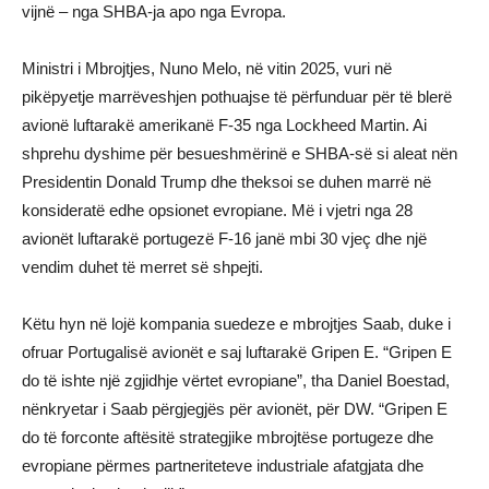
vijnë – nga SHBA-ja apo nga Evropa.
Ministri i Mbrojtjes, Nuno Melo, në vitin 2025, vuri në
pikëpyetje marrëveshjen pothuajse të përfunduar për të blerë
avionë luftarakë amerikanë F-35 nga Lockheed Martin. Ai
shprehu dyshime për besueshmërinë e SHBA-së si aleat nën
Presidentin Donald Trump dhe theksoi se duhen marrë në
konsideratë edhe opsionet evropiane. Më i vjetri nga 28
avionët luftarakë portugezë F‑16 janë mbi 30 vjeç dhe një
vendim duhet të merret së shpejti.
Këtu hyn në lojë kompania suedeze e mbrojtjes Saab, duke i
ofruar Portugalisë avionët e saj luftarakë Gripen E. “Gripen E
do të ishte një zgjidhje vërtet evropiane”, tha Daniel Boestad,
nënkryetar i Saab përgjegjës për avionët, për DW. “Gripen E
do të forconte aftësitë strategjike mbrojtëse portugeze dhe
evropiane përmes partneriteteve industriale afatgjata dhe