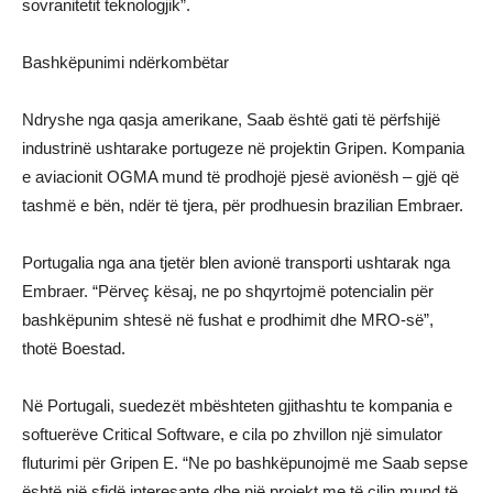
sovranitetit teknologjik”.
Bashkëpunimi ndërkombëtar
Ndryshe nga qasja amerikane, Saab është gati të përfshijë
industrinë ushtarake portugeze në projektin Gripen. Kompania
e aviacionit OGMA mund të prodhojë pjesë avionësh – gjë që
tashmë e bën, ndër të tjera, për prodhuesin brazilian Embraer.
Portugalia nga ana tjetër blen avionë transporti ushtarak nga
Embraer. “Përveç kësaj, ne po shqyrtojmë potencialin për
bashkëpunim shtesë në fushat e prodhimit dhe MRO-së”,
thotë Boestad.
Në Portugali, suedezët mbështeten gjithashtu te kompania e
softuerëve Critical Software, e cila po zhvillon një simulator
fluturimi për Gripen E. “Ne po bashkëpunojmë me Saab sepse
është një sfidë interesante dhe një projekt me të cilin mund të