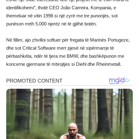
identifikohemi”, thotë CEO João Carreira. Kompania, e
themeluar në vitin 1998 si një zyrë me tre punonjës, sot
punëson rreth 5,000 njerëz në të gjithë botën.
Në fillim, ajo zhvilloi softuer për fregata të Marinës Portugeze,
dhe sot Critical Software merr pjesë në sipërmarrje të
përbashkëta, ndër të tjera me BMW, dhe bashkëpunon me
koncerne gjermane të mbrojtjes si Diehl dhe Rheinmetall.