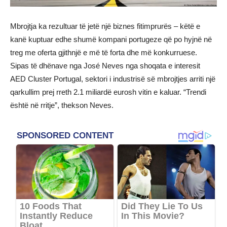
Mbrojtja ka rezultuar të jetë një biznes fitimprurës – këtë e
kanë kuptuar edhe shumë kompani portugeze që po hyjnë në
treg me oferta gjithnjë e më të forta dhe më konkurruese.
Sipas të dhënave nga José Neves nga shoqata e interesit
AED Cluster Portugal, sektori i industrisë së mbrojtjes arriti një
qarkullim prej rreth 2.1 miliardë eurosh vitin e kaluar. “Trendi
është në rritje”, thekson Neves.