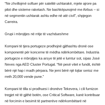
“Ne zhvillojmë softuer për satelitë ushtarakë, mjete ajrore pa
pilot dhe sisteme raketash. Ne bashkëpunojmë me Airbus – si
në segmentin ushtarak ashtu edhe në atë civil”, shpjegon
Carreira.
Grupi i mbrojtjes në rritje të vazhdueshme
Kompani të tjera portugeze prodhojnë gjithashtu dronë ose
komponentë për koncerne të mëdha ndërkombëtare. Industria
portugeze e mbrojtjes ka arsye të jetë e lumtur sot, sipas José
Neves nga AED Cluster Portugal. “Në pesë vitet e fundit, është
bërë një hap i madh përpara. Ne jemi bërë një lojtar serioz me
rreth 20,000 vende pune.”
Kompani të tilla si prodhuesi i dronëve Tekevera, i cili furnizon
tregjet në të gjithë botën, ose Critical Software, kanë kontribuar
në forcimin e besimit të partnerëve ndërkombëtarë në