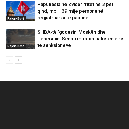
Papunësia në Zvicër rritet në 3 për
qind, mbi 139 mijë persona të
regjistruar si të papunë
Rajon-Botë
SHBA-të ‘godasin’ Moskën dhe
Teheranin, Senati miraton paketën e re
të sanksioneve
Rajon-Botë