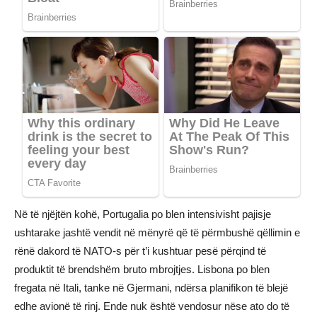
Në të njëjtën kohë, Portugalia po blen intensivisht pajisje
ushtarake jashtë vendit në mënyrë që të përmbushë qëllimin e
rënë dakord të NATO-s për t’i kushtuar pesë përqind të
produktit të brendshëm bruto mbrojtjes. Lisbona po blen
fregata në Itali, tanke në Gjermani, ndërsa planifikon të blejë
edhe avionë të rinj. Ende nuk është vendosur nëse ato do të