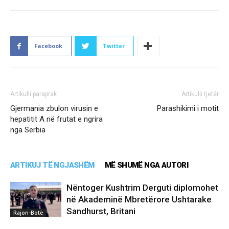
Facebook
Twitter
Artikulli paraprak
Artikulli tjetër
Gjermania zbulon virusin e
Parashikimi i motit
hepatitit A në frutat e ngrira
nga Serbia
ARTIKUJ TË NGJASHËM
MË SHUMË NGA AUTORI
Nëntoger Kushtrim Derguti diplomohet
në Akademinë Mbretërore Ushtarake
Sandhurst, Britani
Rajon-Botë