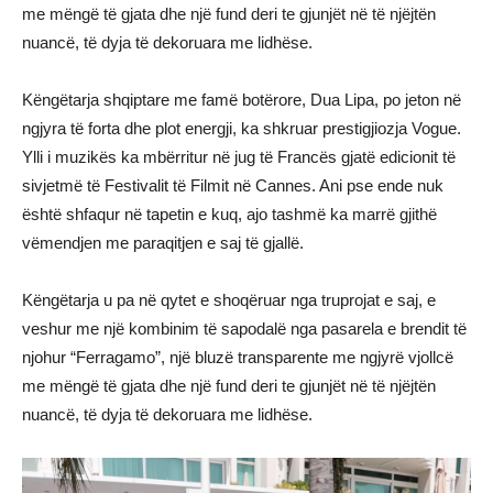
me mëngë të gjata dhe një fund deri te gjunjët në të njëjtën
nuancë, të dyja të dekoruara me lidhëse.
Këngëtarja shqiptare me famë botërore, Dua Lipa, po jeton në
ngjyra të forta dhe plot energji, ka shkruar prestigjiozja Vogue.
Ylli i muzikës ka mbërritur në jug të Francës gjatë edicionit të
sivjetmë të Festivalit të Filmit në Cannes. Ani pse ende nuk
është shfaqur në tapetin e kuq, ajo tashmë ka marrë gjithë
vëmendjen me paraqitjen e saj të gjallë.
Këngëtarja u pa në qytet e shoqëruar nga truprojat e saj, e
veshur me një kombinim të sapodalë nga pasarela e brendit të
njohur “Ferragamo”, një bluzë transparente me ngjyrë vjollcë
me mëngë të gjata dhe një fund deri te gjunjët në të njëjtën
nuancë, të dyja të dekoruara me lidhëse.