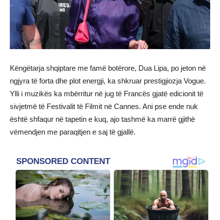
Këngëtarja shqiptare me famë botërore, Dua Lipa, po jeton në
ngjyra të forta dhe plot energji, ka shkruar prestigjiozja Vogue.
Ylli i muzikës ka mbërritur në jug të Francës gjatë edicionit të
sivjetmë të Festivalit të Filmit në Cannes. Ani pse ende nuk
është shfaqur në tapetin e kuq, ajo tashmë ka marrë gjithë
vëmendjen me paraqitjen e saj të gjallë.