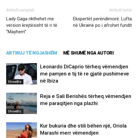
Artikulli paraprak
Artikulli tjetër
Lady Gaga rikthehet me
Ekspertët perëndimorë: Lufta
version krejtësisht të ri të
në Ukrainë po i afrohet fundit
“Mayhem”
ARTIKUJ TË NGJASHËM
MË SHUMË NGA AUTORI
Leonardo DiCaprio tërheq vëmendjen
me pamjen e tij të re gjatë pushimeve
në Ibiza
ShowBiz
Reja e Sali Berishës tërheq vëmendjen
me paraqitjen nga plazhi
ShowBiz
Kur bukuria dhe stili bëhen një, Oriola
Marashi merr vëmendjen