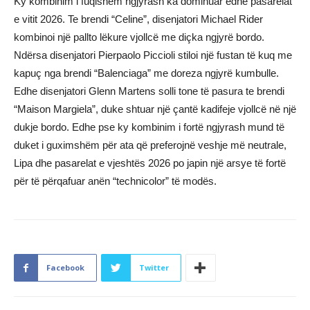
Ky kombinim i fuqishëm ngjyrash ka dominuar edhe pasarelat
e vitit 2026. Te brendi “Celine”, disenjatori Michael Rider
kombinoi një pallto lëkure vjollcë me diçka ngjyrë bordo.
Ndërsa disenjatori Pierpaolo Piccioli stiloi një fustan të kuq me
kapuç nga brendi “Balenciaga” me doreza ngjyrë kumbulle.
Edhe disenjatori Glenn Martens solli tone të pasura te brendi
“Maison Margiela”, duke shtuar një çantë kadifeje vjollcë në një
dukje bordo. Edhe pse ky kombinim i fortë ngjyrash mund të
duket i guximshëm për ata që preferojnë veshje më neutrale,
Lipa dhe pasarelat e vjeshtës 2026 po japin një arsye të fortë
për të përqafuar anën “technicolor” të modës.
Facebook
Twitter