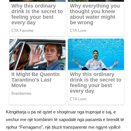
Këngëtarja u pa në qytet e shoqëruar nga truprojat e saj, e
veshur me një kombinim të sapodalë nga pasarela e brendit të
njohur “Ferragamo”, një bluzë transparente me ngjyrë vjollcë