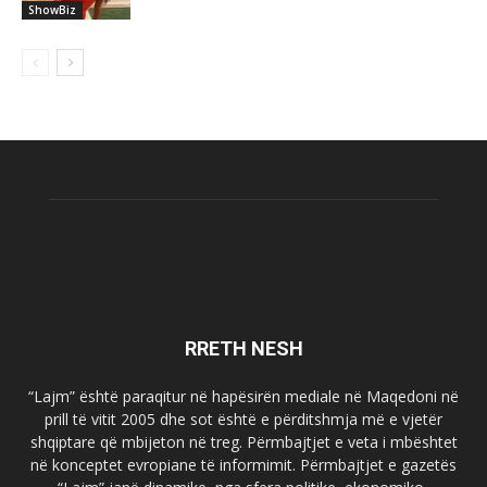
ShowBiz
RRETH NESH
“Lajm” është paraqitur në hapësirën mediale në Maqedoni në
prill të vitit 2005 dhe sot është e përditshmja më e vjetër
shqiptare që mbijeton në treg. Përmbajtjet e veta i mbështet
në konceptet evropiane të informimit. Përmbajtjet e gazetës