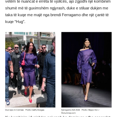
vetëm te nuancat e errëta të vjollcës, ajo zgjodhi një kombinim
shumë më të guximshëm ngjyrash, duke e stiluar dukjen me
taka të kuqe me majë nga brendi Ferragamo dhe një çantë të
kuqe “Hug”.