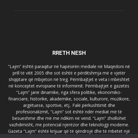
RRETH NESH
“Lajm” është paraqitur në hapësirën mediale në Maqedoni në
prill të vitit 2005 dhe sot është e përditshmja më e vjetër
shqiptare që mbijeton në treg. Përmbajtjet e veta i mbështet
në konceptet evropiane të informimit. Përmbajtjet e gazetës
“Lajm” janë dinamike, nga sfera politike, ekonomiko-
financiare, historike, akademike, sociale, kulturore, muzikore,
argëtuese, sportive, etj.. Falë përkushtimit dhe
profesionalizmit, “Lajm” sot është ndër mediat më të
besueshme dhe më me ndikim në vend. “Lajm” zhvillohet
vazhdimisht, me potencial njerëzor dhe teknologji moderne.
Gazeta “Lajm” është krijuar që të qëndrojë dhe të mbetet një
emër i dallueshëm në hapësirat ballkanike dhe evropiane. Ueb