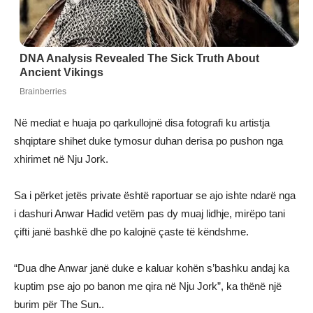
Në mediat e huaja po qarkullojnë disa fotografi ku artistja
shqiptare shihet duke tymosur duhan derisa po pushon nga
xhirimet në Nju Jork.
Sa i përket jetës private është raportuar se ajo ishte ndarë nga
i dashuri Anwar Hadid vetëm pas dy muaj lidhje, mirëpo tani
çifti janë bashkë dhe po kalojnë çaste të këndshme.
“Dua dhe Anwar janë duke e kaluar kohën s’bashku andaj ka
kuptim pse ajo po banon me qira në Nju Jork”, ka thënë një
burim për The Sun..