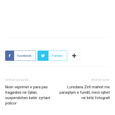
Facebook
Twitter
Artikulli paraprak
Artikulli tjetër
Nisin veprimet e para pas
Loredana Zefi mahnit me
tragjedisë në Gjilan,
paraqitjen e fundit, mezi njihet
suspendohen katër zyrtarë
në këtë fotografi
policor