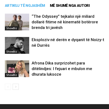
ARTIKUJ TË NGJASHËM
MË SHUMË NGA AUTORI
“The Odyssey” tejkaloi një miliard
dollarë fitime në kinematë botërore
brenda tri javësh
ShowBiz
Eksploziv në derën e dyqanit të Noizy-t
në Durrës
ShowBiz
Afrona Dika surprizohet para
ditëlindjes: I fejuari e mbulon me
dhurata luksoze
ShowBiz