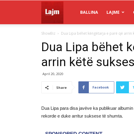
Gazeta
BALLINA
LAJME
ShowBiz
Dua Lipa bëhet këngëtarja e parë që arrin 
Lajm
Dua Lipa bëhet k
arrin këtë sukse
April 20, 2020
Facebook
Share
Dua Lipa para disa javëve ka publikuar albumin e
rekorde e duke arritur suksese të shumta.