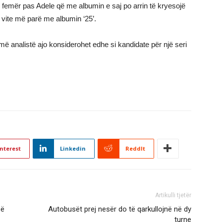
ë femër pas Adele që me albumin e saj po arrin të kryesojë
ja vite më parë me albumin ‘25’.
ë analistë ajo konsiderohet edhe si kandidate për një seri
nterest
Linkedin
ReddIt
Artikulli tjetër
së
Autobusët prej nesër do të qarkullojnë në dy
turne