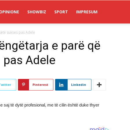
OPINIONE
SHOWBIZ
SPORT
IMPRESUM
këtë sukses pas Adele
ëngëtarja e parë që
s pas Adele
Twitter
Pinterest
Linkedin
 saj të dytë profesional, me të cilin është duke thyer