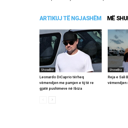
ARTIKUJ TË NGJASHËM
MË SHU
ShowBiz
ShowBiz
Leonardo DiCaprio tërheq
Reja e Sali
vëmendjen me pamjen e tij të re
vëmendjen m
gjatë pushimeve në Ibiza