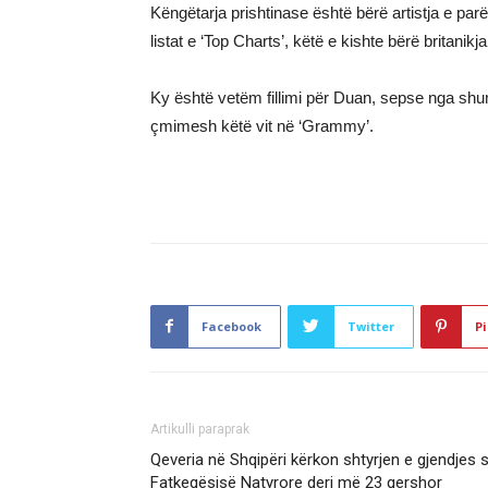
Këngëtarja prishtinase është bërë artistja e par
listat e ‘Top Charts’, këtë e kishte bërë britanik
Ky është vetëm fillimi për Duan, sepse nga shum
çmimesh këtë vit në ‘Grammy’.
Facebook
Twitter
Pi
Artikulli paraprak
Qeveria në Shqipëri kërkon shtyrjen e gjendjes 
Fatkeqësisë Natyrore deri më 23 qershor