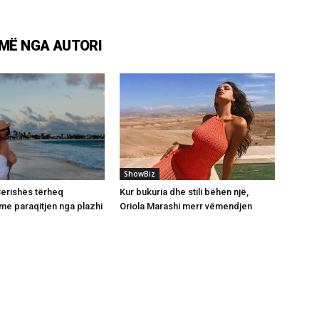
MË NGA AUTORI
ShowBiz
 Berishës tërheq
Kur bukuria dhe stili bëhen një,
e paraqitjen nga plazhi
Oriola Marashi merr vëmendjen