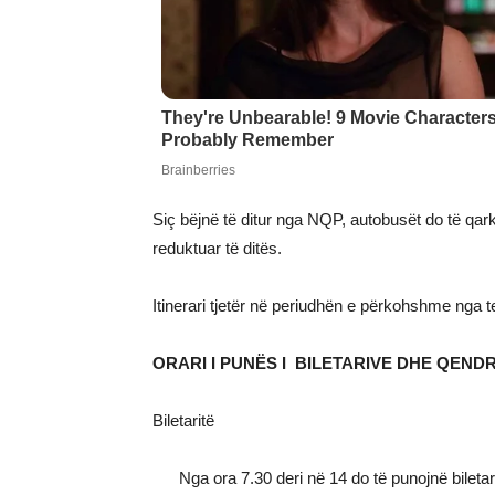
Siç bëjnë të ditur nga NQP, autobusët do të qarkul
reduktuar të ditës.
Itinerari tjetër në periudhën e përkohshme nga t
ORARI I PUNËS I BILETARIVE DHE QEND
Biletaritë
Nga ora 7.30 deri në 14 do të punojnë bilet