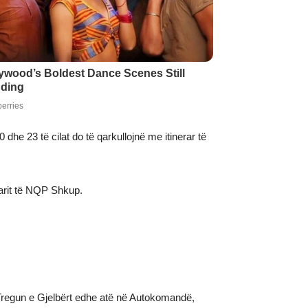
 dhe 23 të cilat do të qarkullojnë me itinerar të
rarit të NQP Shkup.
ë Tregun e Gjelbërt edhe atë në Autokomandë,