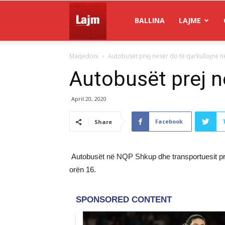
Gazeta
BALLINA
LAJME
Maqedoni
Autobusët prej nesër do të qarkullojnë n
Lajm
Autobusët prej n
April 20, 2020
Facebook
Share
Autobusët në NQP Shkup dhe transportuesit priva
orën 16.