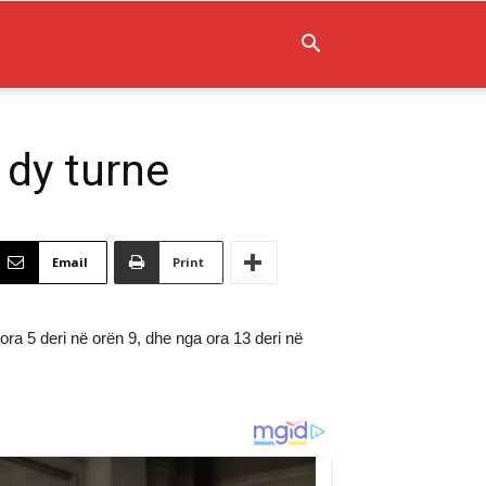
 dy turne
Email
Print
ra 5 deri në orën 9, dhe nga ora 13 deri në