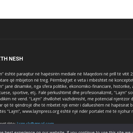
ETH NESH
m” është paraqitur në hapësirën mediale në Maqedoni në prill të vitit
ptare që mbijeton në treg. Përmbajtjet e veta i mbështet në koncepte
m” janë dinamike, nga sfera politike, ekonomiko-financiare, historike,
tuese, sportive, etj.. Falë përkushtimit dhe profesionalizmit, “Lajm
dikim në vend. “Lajm” zhvillohet vazhdimisht, me potencial njerëzor
uar që të qëndrojë dhe të mbetet një emër i dallueshëm në hapësirat b
tës “Lajm”, www.lajmpress.org është një ndër portalet më të njohur
ontakto:
lajm.sk@gmail.com
e best experience on our website. If you continue to use this site we w