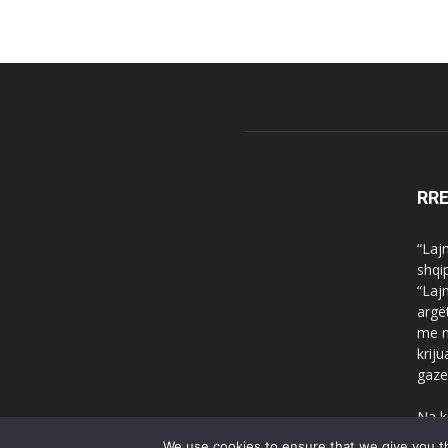
RR
“Laj
shqi
“Laj
argë
me n
krij
gaze
Na k
We use cookies to ensure that we give you th