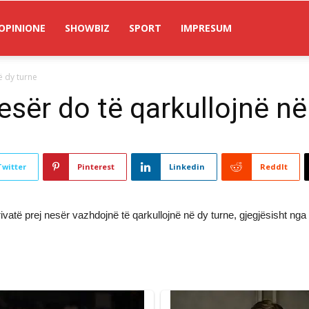
OPINIONE
SHOWBIZ
SPORT
IMPRESUM
ë dy turne
esër do të qarkullojnë në
Twitter
Pinterest
Linkedin
ReddIt
të prej nesër vazhdojnë të qarkullojnë në dy turne, gjegjësisht nga o