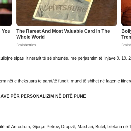
lojnë sipas itinerarit të së shtunës, me përjashtim të linjave 9, 19, 20
erminët e theksuara të parat/të fundit, mund të shihet në faqen e itine
RAVE PËR PERSONALIZIM NË DITË PUNE
aritë në Aerodrom, Gjorçe Petrov, Drapvë, Maxhari, Butel, biletaria n