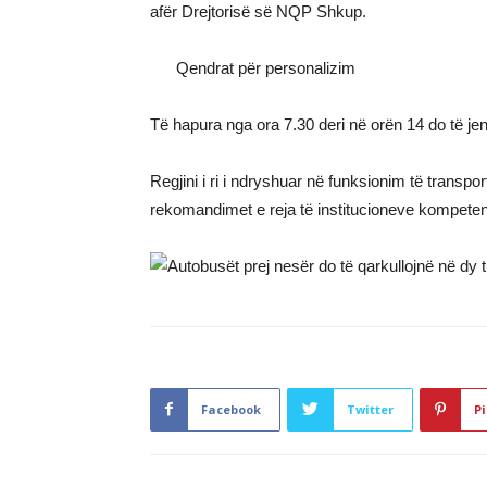
afër Drejtorisë së NQP Shkup.
Qendrat për personalizim
Të hapura nga ora 7.30 deri në orën 14 do të j
Regjini i ri i ndryshuar në funksionim të transpo
rekomandimet e reja të institucioneve kompete
Facebook
Twitter
Pi