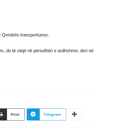
në Qendrën transportuese.
izim, do të vlejë në periudhën e ardhshme, deri në
Print
Telegram