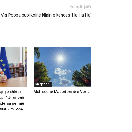
Artikulli tjetër
 Vig Poppa publikojnë klipin e këngës ‘Ha Ha Ha’
Maqedoni
j një shtëpi
Moti sot në Maqedoninë e Veriut
ar 1,5 milionë
dërsa për një
tuar 2 milionë...