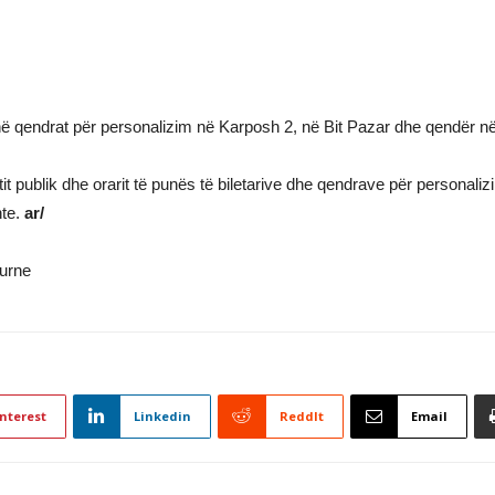
enë qendrat për personalizim në Karposh 2, në Bit Pazar dhe qendër 
rtit publik dhe orarit të punës të biletarive dhe qendrave për personal
nte.
ar/
nterest
Linkedin
ReddIt
Email