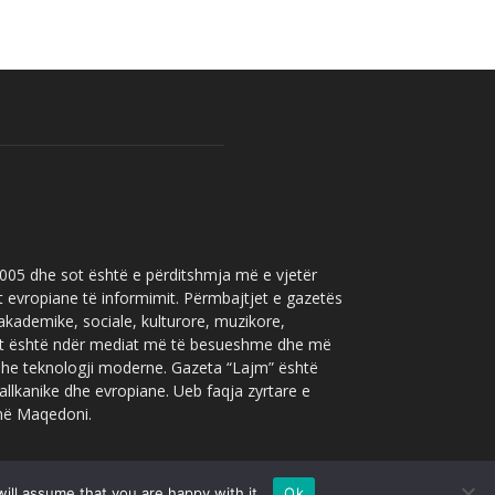
 2005 dhe sot është e përditshmja më e vjetër
t evropiane të informimit. Përmbajtjet e gazetës
 akademike, sociale, kulturore, muzikore,
” sot është ndër mediat më të besueshme dhe më
 dhe teknologji moderne. Gazeta “Lajm” është
allkanike dhe evropiane. Ueb faqja zyrtare e
 në Maqedoni.
ill assume that you are happy with it.
Ok