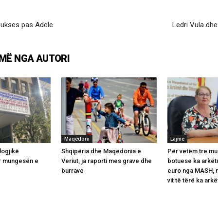
 sukses pas Adele
Ledri Vula dhe
MË NGA AUTORI
Maqedoni
Lajme
logjikë
Shqipëria dhe Maqedonia e
Për vetëm tre mua
ër mungesën e
Veriut, ja raporti mes grave dhe
botuese ka arkëtu
burrave
euro nga MASH, n
vit të tërë ka arkë