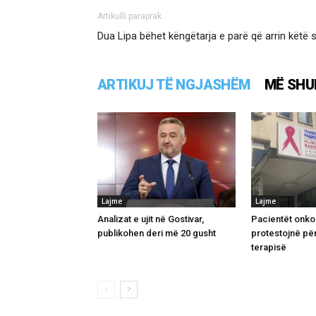
Artikulli paraprak
Dua Lipa bëhet këngëtarja e parë që arrin këtë
ARTIKUJ TË NGJASHËM
MË SHU
Lajme
Lajme
Analizat e ujit në Gostivar,
Pacientët onko
publikohen deri më 20 gusht
protestojnë p
terapisë