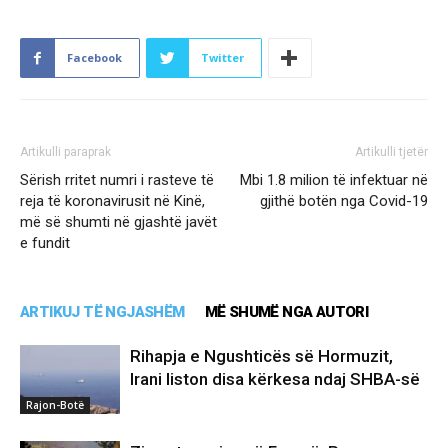
Facebook
Twitter
Artikulli paraprak
Artikulli tjetër
Sërish rritet numri i rasteve të
Mbi 1.8 milion të infektuar në
reja të koronavirusit në Kinë,
gjithë botën nga Covid-19
më së shumti në gjashtë javët
e fundit
ARTIKUJ TË NGJASHËM
MË SHUMË NGA AUTORI
Rihapja e Ngushticës së Hormuzit,
Irani liston disa kërkesa ndaj SHBA-së
Rajon-Botë