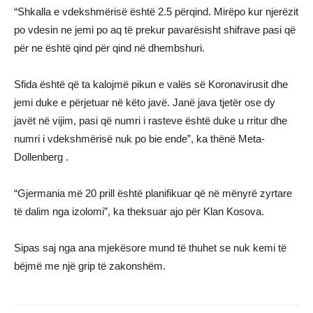
“Shkalla e vdekshmërisë është 2.5 përqind. Mirëpo kur njerëzit
po vdesin ne jemi po aq të prekur pavarësisht shifrave pasi që
për ne është qind për qind në dhembshuri.
Sfida është që ta kalojmë pikun e valës së Koronavirusit dhe
jemi duke e përjetuar në këto javë. Janë java tjetër ose dy
javët në vijim, pasi që numri i rasteve është duke u rritur dhe
numri i vdekshmërisë nuk po bie ende”, ka thënë Meta-
Dollenberg .
“Gjermania më 20 prill është planifikuar që në mënyrë zyrtare
të dalim nga izolomi”, ka theksuar ajo për Klan Kosova.
Sipas saj nga ana mjekësore mund të thuhet se nuk kemi të
bëjmë me një grip të zakonshëm.