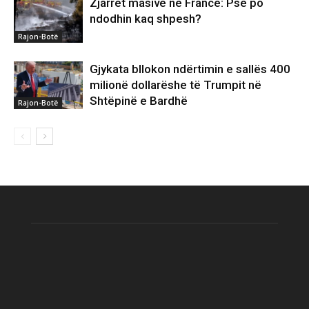
Zjarret masive në Francë: Pse po
ndodhin kaq shpesh?
Rajon-Botë
Gjykata bllokon ndërtimin e sallës 400
milionë dollarëshe të Trumpit në
Shtëpinë e Bardhë
Rajon-Botë