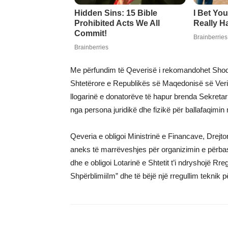
Me përfundim të Qeverisë i rekomandohet Shoqëri
Shtetërore e Republikës së Maqedonisë së Veriut
llogarinë e donatorëve të hapur brenda Sekretar
nga persona juridikë dhe fizikë për ballafaqimi
Qeveria e obligoi Ministrinë e Financave, Drejtor
aneks të marrëveshjes për organizimin e përba
dhe e obligoi Lotarinë e Shtetit t’i ndryshojë Rr
ShpërblimiiIm” dhe të bëjë një rregullim teknik 