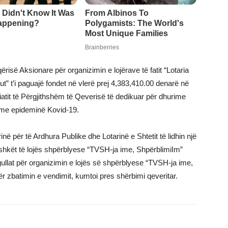
së Aksionare për organizimin e lojërave të fatit “Lotaria
” t’i paguajë fondet në vlerë prej 4,383,410.00 denarë në
iatit të Përgjithshëm të Qeverisë të dedikuar për dhurime
n me epideminë Kovid-19.
inë për të Ardhura Publike dhe Lotarinë e Shtetit të lidhin një
shkët të lojës shpërblyese “TVSH-ja ime, ShpërblimiIm”
egullat për organizimin e lojës së shpërblyese “TVSH-ja ime,
për zbatimin e vendimit, kumtoi pres shërbimi qeveritar.