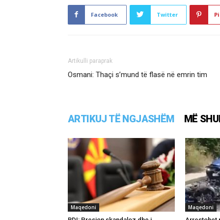
Facebook
Twitter
Pi
Artikulli paraprak
Osmani: Thaçi s’mund të flasë në emrin tim
ARTIKUJ TË NGJASHËM
MË SHU
Maqedoni
Maqedoni
BDI: Presion skandaloz dhe i
Arrestohet 