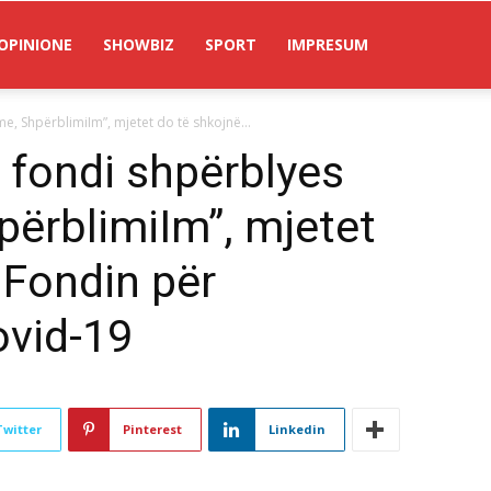
OPINIONE
SHOWBIZ
SPORT
IMPRESUM
e, ShpërblimiIm”, mjetet do të shkojnë...
 fondi shpërblyes
përblimiIm”, mjetet
 Fondin për
ovid-19
Twitter
Pinterest
Linkedin