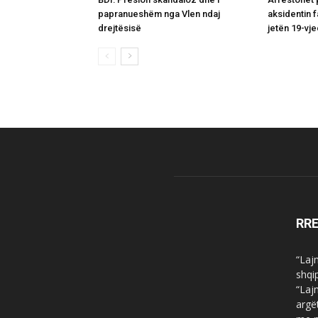
papranueshëm nga Vlen ndaj
aksidentin f
drejtësisë
jetën 19-vje
RR
“Laj
shqi
“Laj
argë