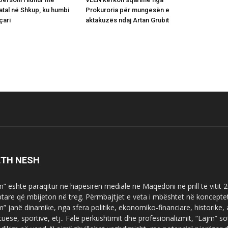
atal në Shkup, ku humbi
Prokuroria për mungesën e
çari
aktakuzës ndaj Artan Grubit
ETH NESH
m” është paraqitur në hapësirën mediale në Maqedoni në prill të vitit
ptare që mbijeton në treg. Përmbajtjet e veta i mbështet në koncepte
m” janë dinamike, nga sfera politike, ekonomiko-financiare, historike,
tuese, sportive, etj.. Falë përkushtimit dhe profesionalizmit, “Lajm