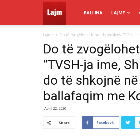
Gazeta
BALLINA
LAJME
Lajme
Do të zvogëlohet fondi shpërblyes “TVSH-ja im
Lajm
Do të zvogëlohet
“TVSH-ja ime, Sh
do të shkojnë në
ballafaqim me K
April 22, 2020
Facebook
Share