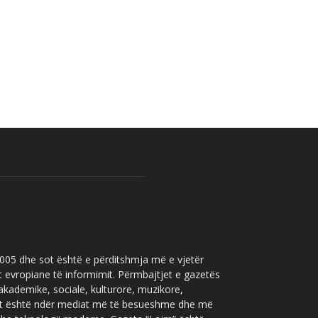
 2005 dhe sot është e përditshmja më e vjetër
t evropiane të informimit. Përmbajtjet e gazetës
 akademike, sociale, kulturore, muzikore,
” sot është ndër mediat më të besueshme dhe më