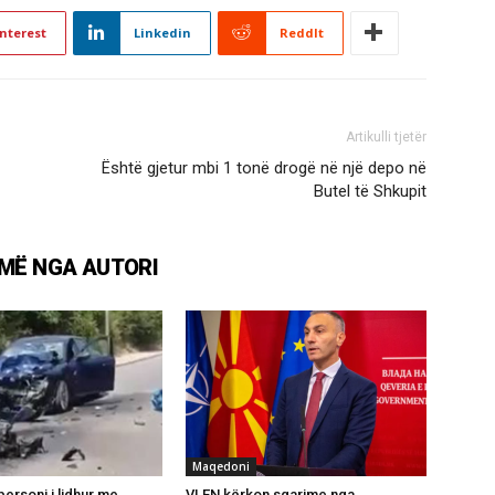
nterest
Linkedin
ReddIt
Artikulli tjetër
Është gjetur mbi 1 tonë drogë në një depo në
Butel të Shkupit
MË NGA AUTORI
Maqedoni
personi i lidhur me
VLEN kërkon sqarime nga