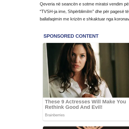
Qeveria në seancën e sotme miratoi vendim për 
“TVSH-ja ime, ShpërblimiIm” dhe për pagesë të
ballafaqimin me krizën e shkaktuar nga koronav