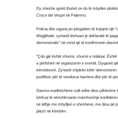
Dy sheshe qyteti thuhet se do të mbyllen plot
Croce dei Vespri në Palermo.
Policia dhe siguria po përgatiten të krijojnë një 
Megjithatë, zyrtarët lëshuan jë deklaratë të paq
demonstrativ” në vend që të konfirmonin dasmë
“Çdo gjë është shumë, shumë e ndaluar. Është sek
e përfshirë në organizimin e eventit. Dyqanet q
këmbësorë. Zyrtarët shpikën këtë ‘demonstrim 
justifikim për të vendosur barriera dhe për të p
Dasma madhështore solli edhe disa udhëzime të 
kërkua të nënshkruanin marrëveshje konfidencial
në lidhje me mbylljen e shesheve, me disa që p
plazh në këmbim.