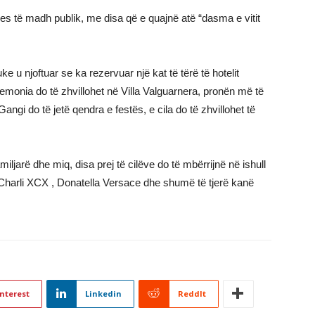
teres të madh publik, me disa që e quajnë atë “dasma e vitit
e u njoftuar se ka rezervuar një kat të tërë të hotelit
remonia do të zhvillohet në Villa Valguarnera, pronën më të
gi do të jetë qendra e festës, e cila do të zhvillohet të
miljarë dhe miq, disa prej të cilëve do të mbërrijnë në ishull
Charli XCX , Donatella Versace dhe shumë të tjerë kanë
nterest
Linkedin
ReddIt