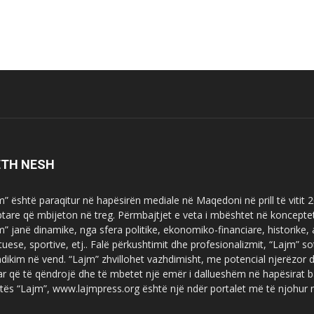
ETH NESH
m” është paraqitur në hapësirën mediale në Maqedoni në prill të vitit
ptare që mbijeton në treg. Përmbajtjet e veta i mbështet në koncepte
m” janë dinamike, nga sfera politike, ekonomiko-financiare, historike,
tuese, sportive, etj.. Falë përkushtimit dhe profesionalizmit, “Lajm
dikim në vend. “Lajm” zhvillohet vazhdimisht, me potencial njerëzor
uar që të qëndrojë dhe të mbetet një emër i dallueshëm në hapësirat b
tës “Lajm”, www.lajmpress.org është një ndër portalet më të njohur