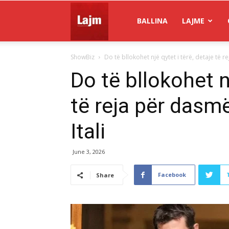
Gazeta
BALLINA
LAJME
ShowBiz
Do të bllokohet një qytet i tërë, detaje të r
Lajm
Do të bllokohet nj
të reja për dasm
Itali
June 3, 2026
Facebook
Share