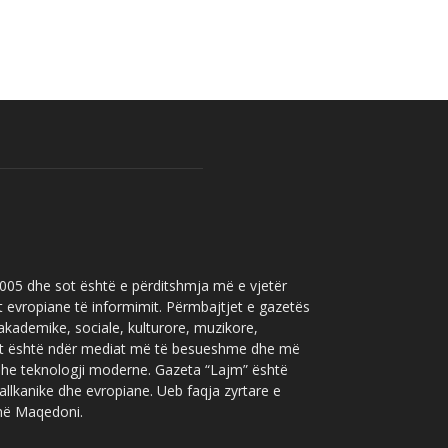
 2005 dhe sot është e përditshmja më e vjetër
t evropiane të informimit. Përmbajtjet e gazetës
 akademike, sociale, kulturore, muzikore,
” sot është ndër mediat më të besueshme dhe më
 dhe teknologji moderne. Gazeta “Lajm” është
allkanike dhe evropiane. Ueb faqja zyrtare e
 në Maqedoni.