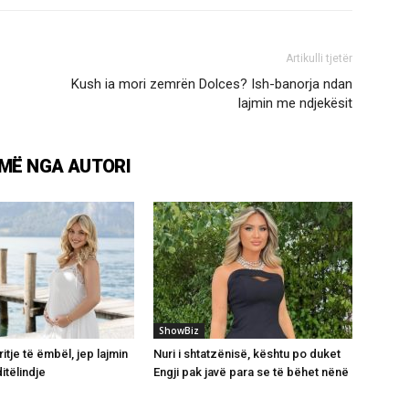
Artikulli tjetër
Kush ia mori zemrën Dolces? Ish-banorja ndan
lajmin me ndjekësit
MË NGA AUTORI
ShowBiz
itje të ëmbël, jep lajmin
Nuri i shtatzënisë, kështu po duket
itëlindje
Engji pak javë para se të bëhet nënë