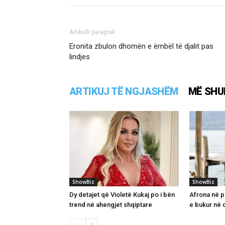
Artikulli paraprak
Eronita zbulon dhomën e ëmbël të djalit pas
lindjes
ARTIKUJ TË NGJASHËM
MË SHU
ShowBiz
ShowBiz
Dy detajet që Violetë Kukaj po i bën
Afrona në pr
trend në ahengjet shqiptare
e bukur në d