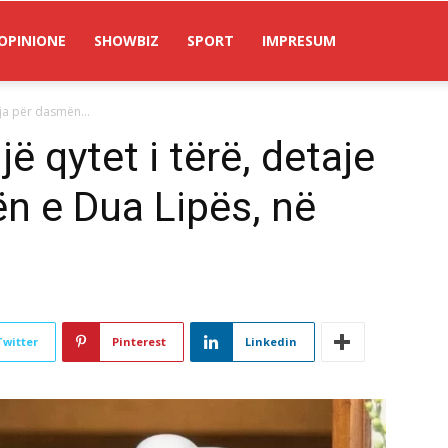
OPINIONE
SHOWBIZ
SPORT
IMPRESUM
eja për dasmën...
ë qytet i tërë, detaje
ën e Dua Lipës, në
Twitter
Pinterest
Linkedin