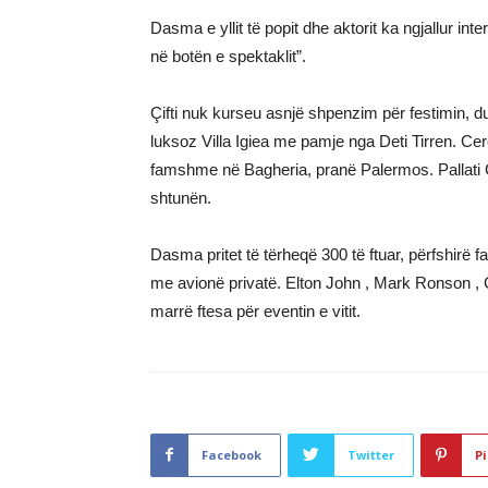
Dasma e yllit të popit dhe aktorit ka ngjallur in
në botën e spektaklit”.
Çifti nuk kurseu asnjë shpenzim për festimin, duk
luksoz Villa Igiea me pamje nga Deti Tirren. Ce
famshme në Bagheria, pranë Palermos. Pallati Gan
shtunën.
Dasma pritet të tërheqë 300 të ftuar, përfshirë fa
me avionë privatë. Elton John , Mark Ronson , 
marrë ftesa për eventin e vitit.
Facebook
Twitter
Pi