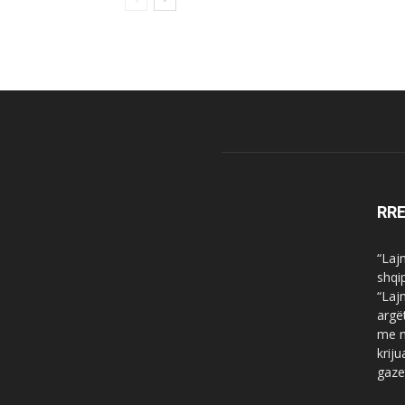
RR
“Laj
shqi
“Laj
argë
me n
krij
gaze