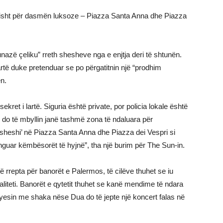
ësisht për dasmën luksoze – Piazza Santa Anna dhe Piazza
“unazë çeliku” rreth shesheve nga e enjtja deri të shtunën.
artë duke pretenduar se po përgatitnin një “prodhim
n.
ret i lartë. Siguria është private, por policia lokale është
ë do të mbyllin janë tashmë zona të ndaluara për
sheshi’ në Piazza Santa Anna dhe Piazza dei Vespri si
enguar këmbësorët të hyjnë”, tha një burim për The Sun-in.
rrepta për banorët e Palermos, të cilëve thuhet se iu
iteti. Banorët e qytetit thuhet se kanë mendime të ndara
yesin me shaka nëse Dua do të jepte një koncert falas në