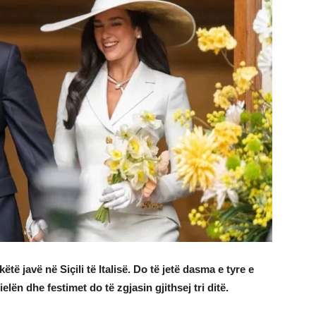
ë javë në Siçili të Italisë. Do të jetë dasma e tyre e
elën dhe festimet do të zgjasin gjithsej tri ditë.