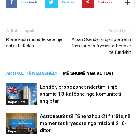
Facebook
Twitter
Pinterest
Artikulli paraprak
Artikulli tjetër
Rrallë kush mund të ketë një
Alban Skenderaj sjell portretin
stil si të Kidës
familjar nën frymën e festave
të fundvitit
ARTIKUJ TË NGJASHËM
MË SHUMË NGA AUTORI
Londër, propozohet ndërtimi i një
xhamie 13-katëshe nga komuniteti
shqiptar
Rajon-Botë
Astronautët të “Shenzhou-21” rrëfejnë
momentet kryesore nga misioni 210-
ditor
Rajon-Botë