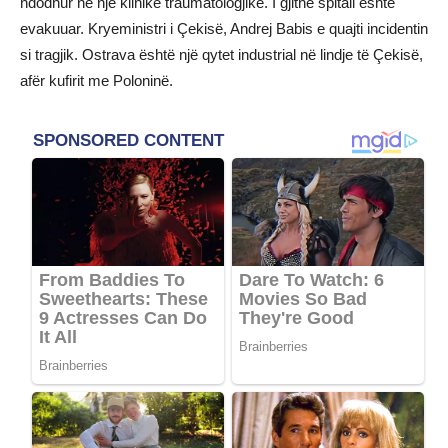
ndodhur në një klinikë traumatologjike. I gjithë spitali është
evakuuar. Kryeministri i Çekisë, Andrej Babis e quajti incidentin
si tragjik. Ostrava është një qytet industrial në lindje të Çekisë,
afër kufirit me Poloninë.