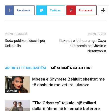
Facebook
Twitter
Pinterest
Artikulli paraprak
Artikulli tjetër
Duda publikon ‘dissin’ për
Raketat e lëshuara nga Gaza
Unikkatilin
ndërpresin aktivitetin e
Netanyahut
ARTIKUJ TË NGJASHËM
MË SHUMË NGA AUTORI
Mbesa e Shyhrete Behlulit shëtitet me
të dashurin me veturë luksoze
ShowBiz
“The Odyssey” tejkaloi një miliard
dollarë fitime në kinematë botërore