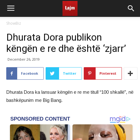
ShowBiz
Dhurata Dora publikon
këngën e re dhe është ‘zjarr’
December 26, 2019
Facebook
Twitter
Pinterest
Dhurata Dora ka lansuar këngën e re me titull “100 shkallë”, në
bashkëpunim me Big Bang.