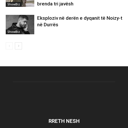
brenda tri javësh
ShowBiz
Eksploziv në derën e dyqanit të Noizy-t
në Durrës
ShowBiz
RRETH NESH