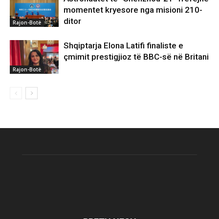
momentet kryesore nga misioni 210-
ditor
Rajon-Botë
Shqiptarja Elona Latifi finaliste e
çmimit prestigjioz të BBC-së në Britani
Rajon-Botë