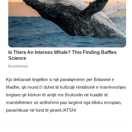
Kjo deklaratë tingëllon si një paralajmërim për Britaninë e
Madhe, që mund t’i duhet të kufizojë rëndësinë e marrëveshjes
tregtare që kërkon të arrijë me Brukselin në kuadër të
marrëdhënies së ardhshme pas largimit nga blloku evropian,
parashikuar në fund të janarit./ATSH/