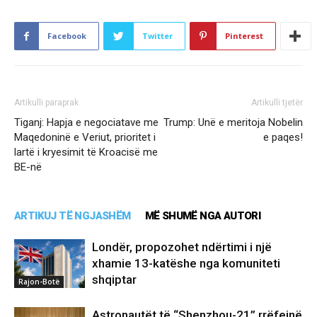
Facebook
Twitter
Pinterest
Artikulli paraprak
Artikulli tjetër
Tiganj: Hapja e negociatave me
Trump: Unë e meritoja Nobelin
Maqedoninë e Veriut, prioritet i
e paqes!
lartë i kryesimit të Kroacisë me
BE-në
ARTIKUJ TË NGJASHËM
MË SHUMË NGA AUTORI
Londër, propozohet ndërtimi i një
xhamie 13-katëshe nga komuniteti
shqiptar
Rajon-Botë
Astronautët të “Shenzhou-21” rrëfejnë