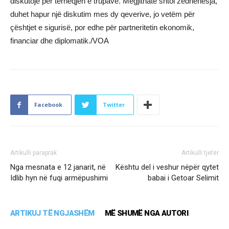
diskutojë për tërheqjen e trupave. Megjithatë shtoi zëdhënësja,
duhet hapur një diskutim mes dy qeverive, jo vetëm për
çështjet e sigurisë, por edhe për partneritetin ekonomik,
financiar dhe diplomatik./VOA
Facebook
Twitter
Artikulli paraprak
Artikulli tjetër
Nga mesnata e 12 janarit, në
Kështu del i veshur nëpër qytet
Idlib hyn në fuqi armëpushimi
babai i Getoar Selimit
ARTIKUJ TË NGJASHËM
MË SHUMË NGA AUTORI