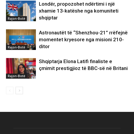
Londër, propozohet ndërtimi i një
xhamie 13-katëshe nga komuniteti
shqiptar
Rajon-Botë
Astronautët të “Shenzhou-21” rrëfejnë
momentet kryesore nga misioni 210-
ditor
Rajon-Botë
Shqiptarja Elona Latifi finaliste e
çmimit prestigjioz të BBC-së në Britani
Rajon-Botë