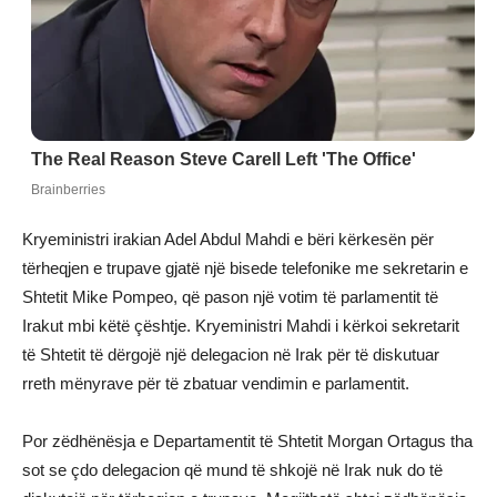
Kryeministri irakian Adel Abdul Mahdi e bëri kërkesën për
tërheqjen e trupave gjatë një bisede telefonike me sekretarin e
Shtetit Mike Pompeo, që pason një votim të parlamentit të
Irakut mbi këtë çështje. Kryeministri Mahdi i kërkoi sekretarit
të Shtetit të dërgojë një delegacion në Irak për të diskutuar
rreth mënyrave për të zbatuar vendimin e parlamentit.
Por zëdhënësja e Departamentit të Shtetit Morgan Ortagus tha
sot se çdo delegacion që mund të shkojë në Irak nuk do të