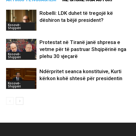
Robelli: LDK duhet të tregojë kë
dëshiron ta bëjë president?
Kosovë-
Shqipëri
Protestat në Tiranë janë shpresa e
vetme për të pastruar Shqipërinë nga
Kosovë-
plehu 30 vjeçarë
Shqipëri
Ndërpritet seanca konstituive, Kurti
kërkon kohë shtesë për presidentin
Kosovë-
Shqipëri