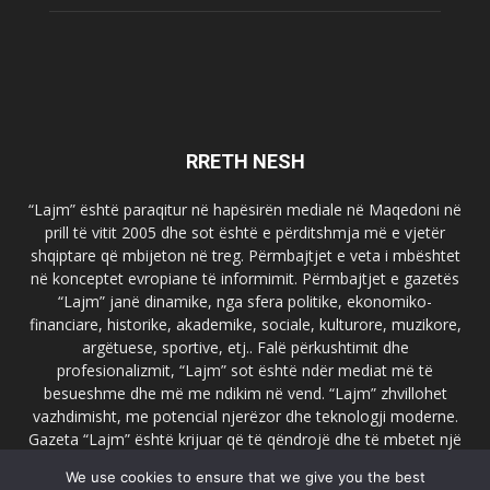
RRETH NESH
“Lajm” është paraqitur në hapësirën mediale në Maqedoni në
prill të vitit 2005 dhe sot është e përditshmja më e vjetër
shqiptare që mbijeton në treg. Përmbajtjet e veta i mbështet
në konceptet evropiane të informimit. Përmbajtjet e gazetës
“Lajm” janë dinamike, nga sfera politike, ekonomiko-
financiare, historike, akademike, sociale, kulturore, muzikore,
argëtuese, sportive, etj.. Falë përkushtimit dhe
profesionalizmit, “Lajm” sot është ndër mediat më të
besueshme dhe më me ndikim në vend. “Lajm” zhvillohet
vazhdimisht, me potencial njerëzor dhe teknologji moderne.
Gazeta “Lajm” është krijuar që të qëndrojë dhe të mbetet një
emër i dallueshëm në hapësirat ballkanike dhe evropiane. Ueb
We use cookies to ensure that we give you the best
faqja zyrtare e gazetës “Lajm”, www.lajmpress.org është një