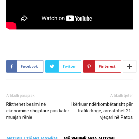
Facebook
Twitter
Pinterest
Artikulli paraprak
Artikulli tjetër
Rikthehet besimi në
I kërkuar ndërkombëtarisht për
ekonominë shqiptare pas katër
trafik droge, arrestohet 21-
muajsh rënie
vjeçari në Patos
ARTIKUJ TË NGJASHËM
MË SHUMË NGA AUTORI