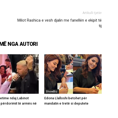
Artikulli tjetër
Milot Rashica e vesh djalin me fanellën e ekipit të
tij
MË NGA AUTORI
ShowBiz
hetime ndaj Labinot
Edona Llalloshi betohet për
përdorimit të armës në
mandatin e tretë si deputete