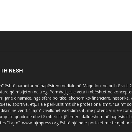
ETH NESH
m” është paraqitur në hapësirën mediale në Maqedoni në prill të vitit
ptare që mbijeton në treg. Përmbajtjet e veta i mbështet në koncepte
m” janë dinamike, nga sfera politike, ekonomiko-financiare, historike,
tuese, sportive, etj.. Falë përkushtimit dhe profesionalizmit, “Lajm
dikim në vend. “Lajm” zhvillohet vazhdimisht, me potencial njerëzor
uar që të qëndrojë dhe të mbetet një emër i dallueshëm në hapësirat b
tës “Lajm”, www.lajmpress.org është një ndër portalet më të njohur