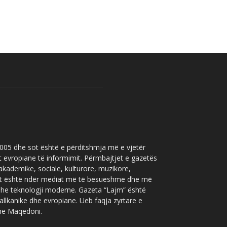
 2005 dhe sot është e përditshmja më e vjetër
t evropiane të informimit. Përmbajtjet e gazetës
 akademike, sociale, kulturore, muzikore,
” sot është ndër mediat më të besueshme dhe më
 dhe teknologji moderne. Gazeta “Lajm” është
allkanike dhe evropiane. Ueb faqja zyrtare e
 në Maqedoni.