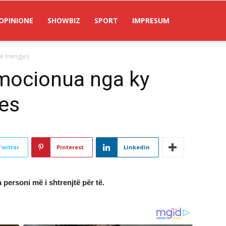
OPINIONE
SHOWBIZ
SPORT
IMPRESUM
në mëngjes
emocionua nga ky
es
Twitter
Pinterest
Linkedin
personi më i shtrenjtë për të.