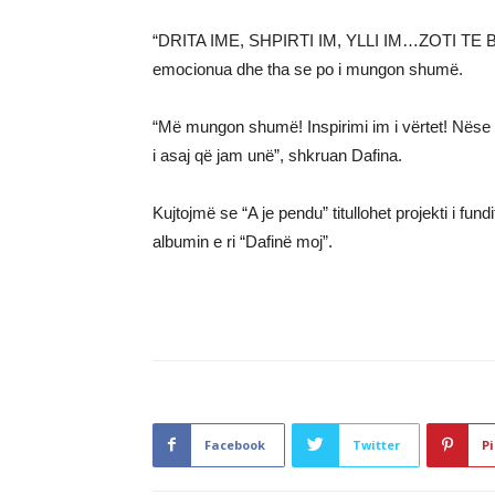
“DRITA IME, SHPIRTI IM, YLLI IM…ZOTI TE BEKO
emocionua dhe tha se po i mungon shumë.
“Më mungon shumë! Inspirimi im i vërtet! Nëse e
i asaj që jam unë”, shkruan Dafina.
Kujtojmë se “A je pendu” titullohet projekti i fu
albumin e ri “Dafinë moj”.
Facebook
Twitter
Pi