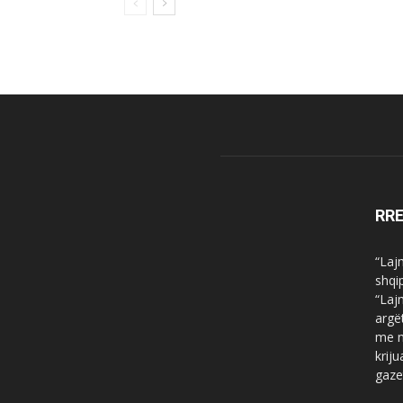
RR
“Laj
shqi
“Laj
argë
me n
krij
gaze