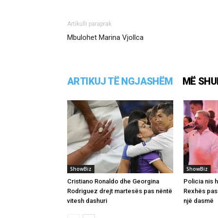
Artikulli paraprak
Mbulohet Marina Vjollca
ARTIKUJ TË NGJASHËM
MË SHU
ShowBiz
ShowBiz
Cristiano Ronaldo dhe Georgina
Policia nis 
Rodriguez drejt martesës pas nëntë
Rexhës pas 
vitesh dashuri
një dasmë