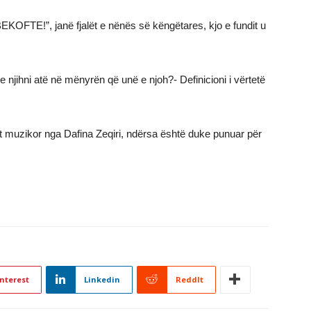
FTE!”, janë fjalët e nënës së këngëtares, kjo e fundit u
 njihni atë në mënyrën që unë e njoh?- Definicioni i vërtetë
ndit muzikor nga Dafina Zeqiri, ndërsa është duke punuar për
nterest
Linkedin
ReddIt