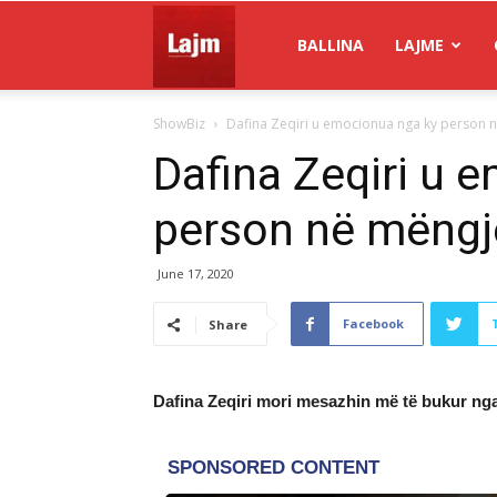
Gazeta
BALLINA
LAJME
ShowBiz
Dafina Zeqiri u emocionua nga ky person 
Lajm
Dafina Zeqiri u 
person në mëngj
June 17, 2020
Facebook
Share
Dafina Zeqiri mori mesazhin më të bukur nga 