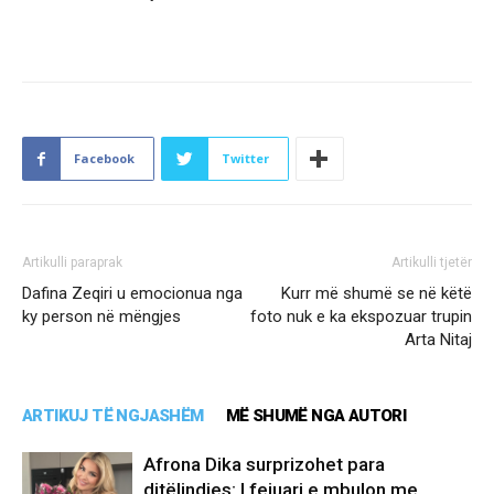
Facebook
Twitter
Artikulli paraprak
Artikulli tjetër
Dafina Zeqiri u emocionua nga
Kurr më shumë se në këtë
ky person në mëngjes
foto nuk e ka ekspozuar trupin
Arta Nitaj
ARTIKUJ TË NGJASHËM
MË SHUMË NGA AUTORI
Afrona Dika surprizohet para
ditëlindjes: I fejuari e mbulon me