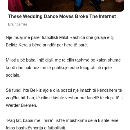
Një muaj më parë, futbollisti Milot Rashica dhe gruaja e tij
Belkiz Kera u bënë prindër për herë të parë.
Miloti u bë baba i një djali, me të cilin tashmë po kalon shumë
kohë dhe nuk heziton të publikojë edhe fotografi në rrjete
sociale.
Së fundi ihte Belkiz ajo e cila postoi një imazh të këndshëm të
vogëlushit Tian, të cilin e kishte veshur me fanellë të ekipit të tij
Werder Bremen.
“Paq fat, babai më i mirë”, ishte mbishkrimi që ia kishte lënë
fotos bashkëshortja e futbollistit.