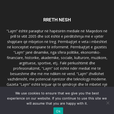
RRETH NESH
“Lajm” është paraqitur në hapësirën mediale në Maqedoni në
prill të vitit 2005 dhe sot është e përditshmja më e vjetër
shqiptare që mbijeton në treg. Përmbajtjet e veta i mbështet
në konceptet evropiane të informimit. Përmbajtjet e gazetës
“Lajm” janë dinamike, nga sfera politike, ekonomiko-
financiare, historike, akademike, sociale, kulturore, muzikore,
argëtuese, sportive, etj.. Falë përkushtimit dhe
profesionalizmit, “Lajm” sot është ndër mediat më të
besueshme dhe më me ndikim në vend. “Lajm” zhvillohet
vazhdimisht, me potencial njerëzor dhe teknologji moderne.
Gazeta “Lajm” është krijuar që të qëndrojë dhe të mbetet një
emër i dallueshëm në hapësirat ballkanike dhe evropiane. Ueb
We use cookies to ensure that we give you the best
faqja zyrtare e gazetës “Lajm”, www.lajmpress.org është një
experience on our website. If you continue to use this site we
ndër portalet më të njohur në Maqedoni.
will assume that you are happy with it.
Na kontakto:
lajm.sk@gmail.com
Ok