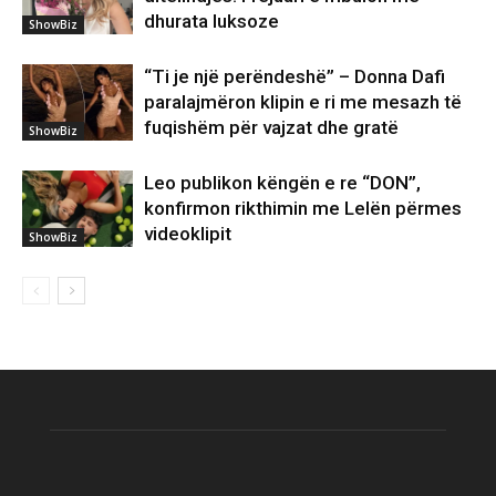
dhurata luksoze
ShowBiz
“Ti je një perëndeshë” – Donna Dafi
paralajmëron klipin e ri me mesazh të
fuqishëm për vajzat dhe gratë
ShowBiz
Leo publikon këngën e re “DON”,
konfirmon rikthimin me Lelën përmes
videoklipit
ShowBiz