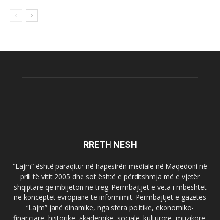
RRETH NESH
“Lajm” është paraqitur në hapësirën mediale në Maqedoni në
prill të vitit 2005 dhe sot është e përditshmja më e vjetër
shqiptare që mbijeton në treg. Përmbajtjet e veta i mbështet
në konceptet evropiane të informimit. Përmbajtjet e gazetës
“Lajm” janë dinamike, nga sfera politike, ekonomiko-
financiare, historike, akademike, sociale, kulturore, muzikore,