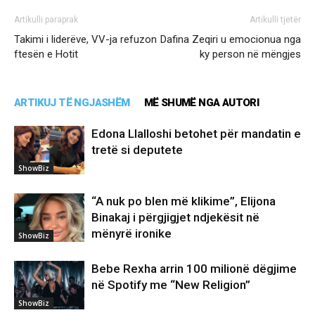
Artikulli paraprak
Artikulli tjetër
Takimi i liderëve, VV-ja refuzon
Dafina Zeqiri u emocionua nga
ftesën e Hotit
ky person në mëngjes
ARTIKUJ TË NGJASHËM
MË SHUMË NGA AUTORI
Edona Llalloshi betohet për mandatin e
tretë si deputete
ShowBiz
“A nuk po blen më klikime”, Elijona
Binakaj i përgjigjet ndjekësit në
mënyrë ironike
ShowBiz
Bebe Rexha arrin 100 milionë dëgjime
në Spotify me “New Religion”
ShowBiz