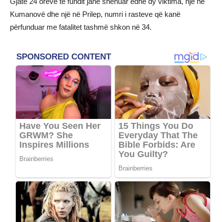
Gjatë 24 orëve të fundit janë shënuar edhe dy viktima, një në
Kumanovë dhe një në Prilep, numri i rasteve që kanë
përfunduar me fatalitet tashmë shkon në 34.