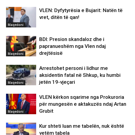
VLEN: Dyfytyrësia e Bujarit: Natën të
vret, ditën të qan!
Maqedoni
BDI: Presion skandaloz dhe i
papranueshëm nga Vlen ndaj
drejtësisë
Maqedoni
Arrestohet personi i lidhur me
aksidentin fatal në Shkup, ku humbi
jetën 19-vjeçari
Maqedoni
VLEN kërkon sqarime nga Prokuroria
për mungesën e aktakuzës ndaj Artan
Grubit
Maqedoni
Kur shteti luan me tabelën, nuk është
vetëm tabela