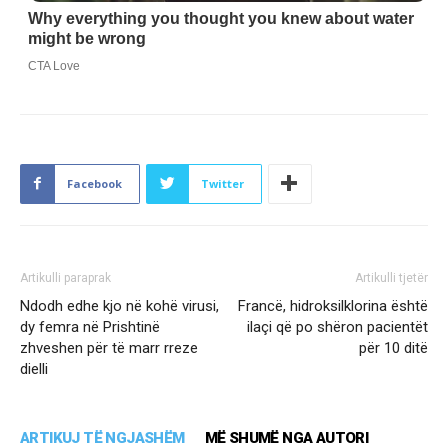
Facebook
Twitter
Artikulli paraprak
Artikulli tjetër
Ndodh edhe kjo në kohë virusi,
Francë, hidroksilklorina është
dy femra në Prishtinë
ilaçi që po shëron pacientët
zhveshen për të marr rreze
për 10 ditë
dielli
ARTIKUJ TË NGJASHËM
MË SHUMË NGA AUTORI