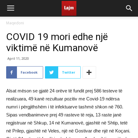
Maqedoni
COVID 19 mori edhe një
viktimë në Kumanovë
April 11, 2020
Facebook
Twitter
Alsat mëson se gjatë 24 orëve të fundit prej 586 testeve të
realizuara, 49 kanë rezultuar pozitiv me Covid-19 ndërsa
numri i përgjithshëm i të infektuarve tashmë shkon në 760.
Sipas vendbanimeve prej 49 rasteve të reja, 13 raste janë
regjistruar në Shkup, 14 në Kumanovë, gjashtë në Shtip, tetë
në Prilep, gjashtë në Veles, një në Gostivar dhe një në Koçani.