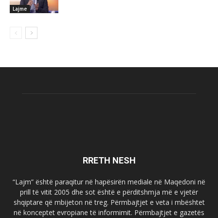
Lajme
RRETH NESH
“Lajm” është paraqitur në hapësirën mediale në Maqedoni në
prill të vitit 2005 dhe sot është e përditshmja më e vjetër
shqiptare që mbijeton në treg. Përmbajtjet e veta i mbështet
në konceptet evropiane të informimit. Përmbajtjet e gazetës