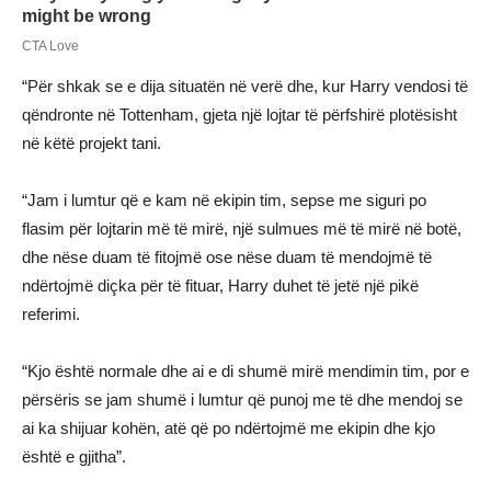
“Për shkak se e dija situatën në verë dhe, kur Harry vendosi të
qëndronte në Tottenham, gjeta një lojtar të përfshirë plotësisht
në këtë projekt tani.
“Jam i lumtur që e kam në ekipin tim, sepse me siguri po
flasim për lojtarin më të mirë, një sulmues më të mirë në botë,
dhe nëse duam të fitojmë ose nëse duam të mendojmë të
ndërtojmë diçka për të fituar, Harry duhet të jetë një pikë
referimi.
“Kjo është normale dhe ai e di shumë mirë mendimin tim, por e
përsëris se jam shumë i lumtur që punoj me të dhe mendoj se
ai ka shijuar kohën, atë që po ndërtojmë me ekipin dhe kjo
është e gjitha”.