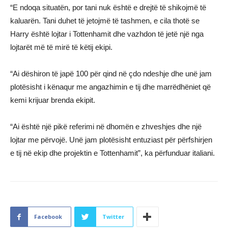
“E ndoqa situatën, por tani nuk është e drejtë të shikojmë të
kaluarën. Tani duhet të jetojmë të tashmen, e cila thotë se
Harry është lojtar i Tottenhamit dhe vazhdon të jetë një nga
lojtarët më të mirë të këtij ekipi.
“Ai dëshiron të japë 100 për qind në çdo ndeshje dhe unë jam
plotësisht i kënaqur me angazhimin e tij dhe marrëdhëniet që
kemi krijuar brenda ekipit.
“Ai është një pikë referimi në dhomën e zhveshjes dhe një
lojtar me përvojë. Unë jam plotësisht entuziast për përfshirjen
e tij në ekip dhe projektin e Tottenhamit”, ka përfunduar italiani.
Facebook
Twitter