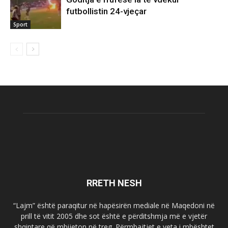
futbollistin 24-vjeçar
Sport
RRETH NESH
“Lajm” është paraqitur në hapësirën mediale në Maqedoni në
prill të vitit 2005 dhe sot është e përditshmja më e vjetër
shqiptare që mbijeton në treg. Përmbajtjet e veta i mbështet