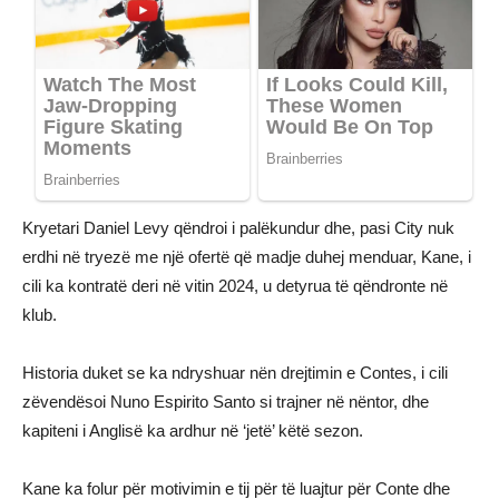
Kryetari Daniel Levy qëndroi i palëkundur dhe, pasi City nuk
erdhi në tryezë me një ofertë që madje duhej menduar, Kane, i
cili ka kontratë deri në vitin 2024, u detyrua të qëndronte në
klub.
Historia duket se ka ndryshuar nën drejtimin e Contes, i cili
zëvendësoi Nuno Espirito Santo si trajner në nëntor, dhe
kapiteni i Anglisë ka ardhur në ‘jetë’ këtë sezon.
Kane ka folur për motivimin e tij për të luajtur për Conte dhe