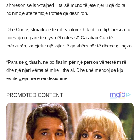
shpreson se ish-trajneri i Italisë mund të jetë njeriu që do ta
ndihmojë atë të fitojë trofetë që dëshiron.
Dhe Conte, skuadra e të cilit viziton ish-klubin e tij Chelsea në
ndeshjen e parë të gjysmëfinales së Carabao Cup të
mërkurën, ka gjetur një lojtar të gatshëm për të dhënë gjithçka.
“Para së gjithash, ne po flasim për një person vërtet të mirë
dhe një njeri vërtet të mirë”, tha ai. Dhe unë mendoj se kjo
është gjëja më e rëndësishme.