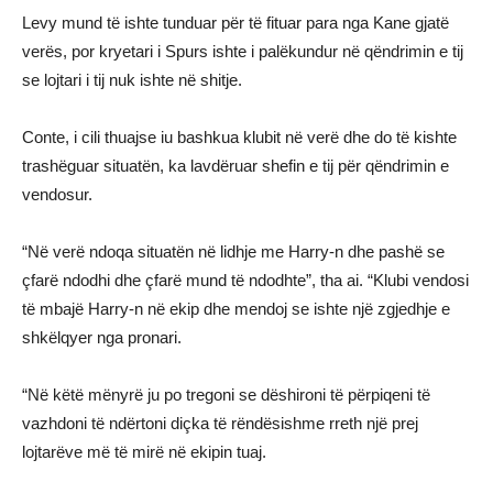
Levy mund të ishte tunduar për të fituar para nga Kane gjatë
verës, por kryetari i Spurs ishte i palëkundur në qëndrimin e tij
se lojtari i tij nuk ishte në shitje.
Conte, i cili thuajse iu bashkua klubit në verë dhe do të kishte
trashëguar situatën, ka lavdëruar shefin e tij për qëndrimin e
vendosur.
“Në verë ndoqa situatën në lidhje me Harry-n dhe pashë se
çfarë ndodhi dhe çfarë mund të ndodhte”, tha ai. “Klubi vendosi
të mbajë Harry-n në ekip dhe mendoj se ishte një zgjedhje e
shkëlqyer nga pronari.
“Në këtë mënyrë ju po tregoni se dëshironi të përpiqeni të
vazhdoni të ndërtoni diçka të rëndësishme rreth një prej
lojtarëve më të mirë në ekipin tuaj.