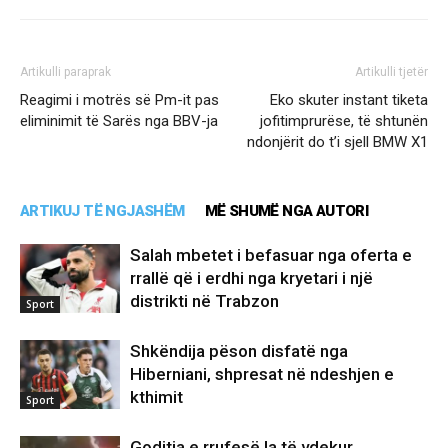
Artikulli paraprak
Artikulli tjetër
Reagimi i motrës së Pm-it pas
Eko skuter instant tiketa
eliminimit të Sarës nga BBV-ja
jofitimprurëse, të shtunën
ndonjërit do t’i sjell BMW X1
ARTIKUJ TË NGJASHËM
MË SHUMË NGA AUTORI
Salah mbetet i befasuar nga oferta e
rrallë që i erdhi nga kryetari i një
distrikti në Trabzon
Sport
Shkëndija pëson disfatë nga
Hiberniani, shpresat në ndeshjen e
kthimit
Sport
Goditja e rrufesë la të vdekur