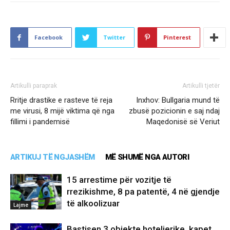
Facebook
Twitter
Pinterest
Artikulli paraprak
Artikulli tjetër
Rritje drastike e rasteve të reja
Inxhov: Bullgaria mund të
me virusi, 8 mijë viktima që nga
zbusë pozicionin e saj ndaj
fillimi i pandemisë
Maqedonisë së Veriut
ARTIKUJ TË NGJASHËM
MË SHUMË NGA AUTORI
15 arrestime për vozitje të
rrezikishme, 8 pa patentë, 4 në gjendje
të alkoolizuar
Lajme
Bastisen 3 objekte hotelierike, kapet