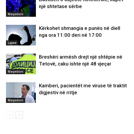
një shtetase sërbe
Maqedoni
Kërkohet shmangia e punës në diell
nga ora 11:00 deri në 17:00
Lajme
Breshëri armësh drejt një shtëpie në
Tetovë, caku ishte një 48 vjeçar
Maqedoni
Kamberi, pacientët me viruse të traktit
digjestiv në rritje
Maqedoni