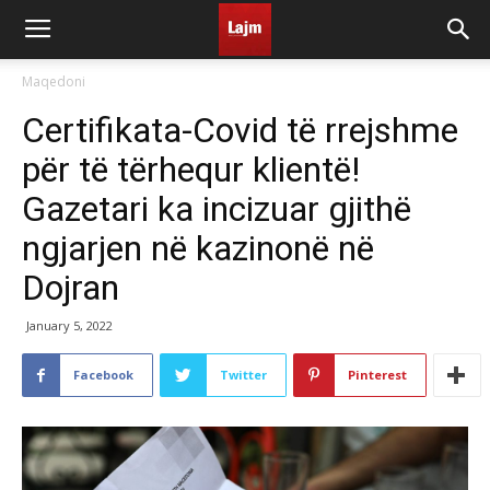
Maqedoni
Certifikata-Covid të rrejshme
për të tërhequr klientë!
Gazetari ka incizuar gjithë
ngjarjen në kazinonë në
Dojran
January 5, 2022
Facebook
Twitter
Pinterest