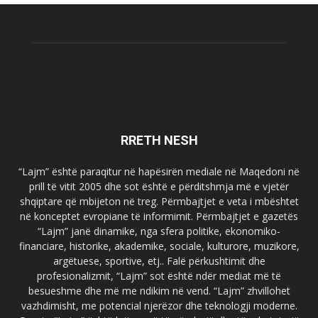
RRETH NESH
“Lajm” është paraqitur në hapësirën mediale në Maqedoni në
prill të vitit 2005 dhe sot është e përditshmja më e vjetër
shqiptare që mbijeton në treg. Përmbajtjet e veta i mbështet
në konceptet evropiane të informimit. Përmbajtjet e gazetës
“Lajm” janë dinamike, nga sfera politike, ekonomiko-
financiare, historike, akademike, sociale, kulturore, muzikore,
argëtuese, sportive, etj.. Falë përkushtimit dhe
profesionalizmit, “Lajm” sot është ndër mediat më të
besueshme dhe më me ndikim në vend. “Lajm” zhvillohet
vazhdimisht, me potencial njerëzor dhe teknologji moderne.