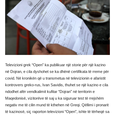
Televizioni grek “Open” ka publikuar një storie për një kazino
në Dojran, e cila dyshohet se ka dhënë certifikata të rreme për
covid. Në kronikën që u transmetua në televizionin e afaristit
kontrovers greko-rus, Ivan Savidis, thuhet se një kazino e cila
ndodhet afër vendkalimit kufitar “Dojran” në territorin e
Maqedonisë, vizitorëve të saj u ka siguruar test të rrejshëm
negativ me të cilin mund të kthehen në Greqi. Qëllimi i pronarit
të kazinosë, siç raporton televizioni “Open”, ishte të tërheqë sa