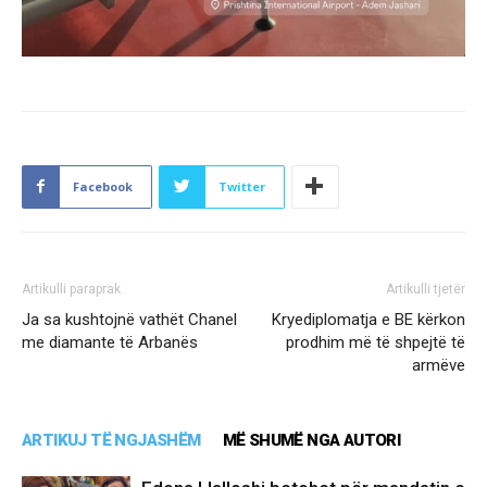
Facebook
Twitter
Artikulli paraprak
Artikulli tjetër
Ja sa kushtojnë vathët Chanel
Kryediplomatja e BE kërkon
me diamante të Arbanës
prodhim më të shpejtë të
armëve
ARTIKUJ TË NGJASHËM
MË SHUMË NGA AUTORI