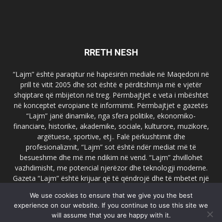
RRETH NESH
“Lajm” është paraqitur në hapësirën mediale në Maqedoni në
prill të vitit 2005 dhe sot është e përditshmja më e vjetër
shqiptare që mbijeton në treg. Përmbajtjet e veta i mbështet
në konceptet evropiane të informimit. Përmbajtjet e gazetës
“Lajm” janë dinamike, nga sfera politike, ekonomiko-
financiare, historike, akademike, sociale, kulturore, muzikore,
argëtuese, sportive, etj.. Falë përkushtimit dhe
profesionalizmit, “Lajm” sot është ndër mediat më të
besueshme dhe më me ndikim në vend. “Lajm” zhvillohet
vazhdimisht, me potencial njerëzor dhe teknologji moderne.
Gazeta “Lajm” është krijuar që të qëndrojë dhe të mbetet një
emër i dallueshëm në hapësirat ballkanike dhe evropiane. Ueb
We use cookies to ensure that we give you the best
faqja zyrtare e gazetës “Lajm”, www.lajmpress.org është një
experience on our website. If you continue to use this site we
ndër portalet më të njohur në Maqedoni.
will assume that you are happy with it.