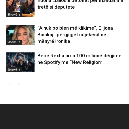
Edona Llalloshi betohet për mandatin e
tretë si deputete
ShowBiz
“A nuk po blen më klikime”, Elijona
Binakaj i përgjigjet ndjekësit në
mënyrë ironike
ShowBiz
Bebe Rexha arrin 100 milionë dëgjime
në Spotify me “New Religion”
ShowBiz