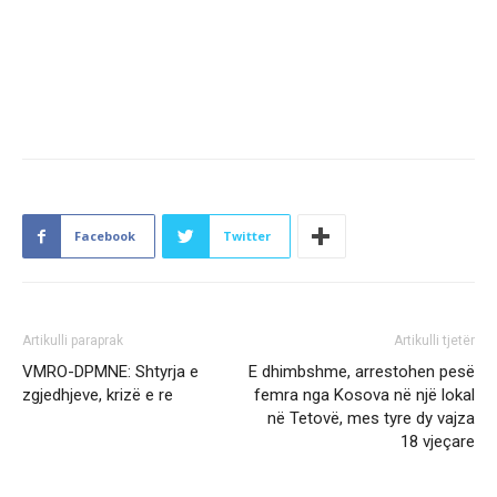
Facebook
Twitter
Artikulli paraprak
Artikulli tjetër
VMRO-DPMNE: Shtyrja e
E dhimbshme, arrestohen pesë
zgjedhjeve, krizë e re
femra nga Kosova në një lokal
në Tetovë, mes tyre dy vajza
18 vjeçare