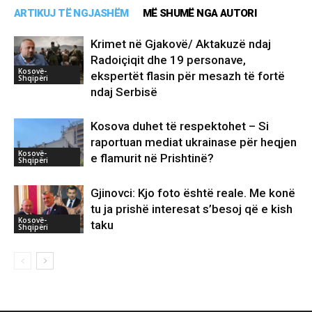
ARTIKUJ TË NGJASHËM
MË SHUMË NGA AUTORI
Krimet në Gjakovë/ Aktakuzë ndaj
Radoiçiqit dhe 19 personave,
Kosovë-
ekspertët flasin për mesazh të fortë
Shqipëri
ndaj Serbisë
Kosova duhet të respektohet – Si
raportuan mediat ukrainase për heqjen
Kosovë-
e flamurit në Prishtinë?
Shqipëri
Gjinovci: Kjo foto është reale. Me konë
tu ja prishë interesat s’besoj që e kish
Kosovë-
taku
Shqipëri