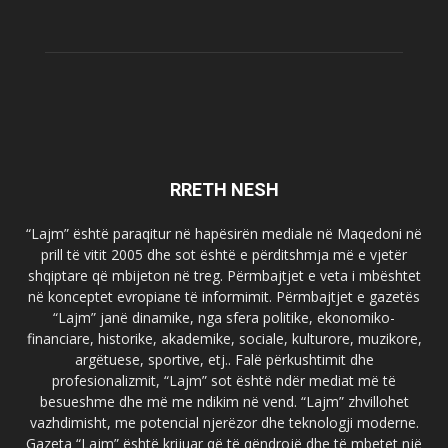
RRETH NESH
“Lajm” është paraqitur në hapësirën mediale në Maqedoni në
prill të vitit 2005 dhe sot është e përditshmja më e vjetër
shqiptare që mbijeton në treg. Përmbajtjet e veta i mbështet
në konceptet evropiane të informimit. Përmbajtjet e gazetës
“Lajm” janë dinamike, nga sfera politike, ekonomiko-
financiare, historike, akademike, sociale, kulturore, muzikore,
argëtuese, sportive, etj.. Falë përkushtimit dhe
profesionalizmit, “Lajm” sot është ndër mediat më të
besueshme dhe më me ndikim në vend. “Lajm” zhvillohet
vazhdimisht, me potencial njerëzor dhe teknologji moderne.
Gazeta “Lajm” është krijuar që të qëndrojë dhe të mbetet një