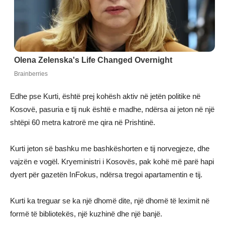
Edhe pse Kurti, është prej kohësh aktiv në jetën politike në
Kosovë, pasuria e tij nuk është e madhe, ndërsa ai jeton në një
shtëpi 60 metra katrorë me qira në Prishtinë.
Kurti jeton së bashku me bashkëshorten e tij norvegjeze, dhe
vajzën e vogël. Kryeministri i Kosovës, pak kohë më parë hapi
dyert për gazetën InFokus, ndërsa tregoi apartamentin e tij.
Kurti ka treguar se ka një dhomë dite, një dhomë të leximit në
formë të bibliotekës, një kuzhinë dhe një banjë.