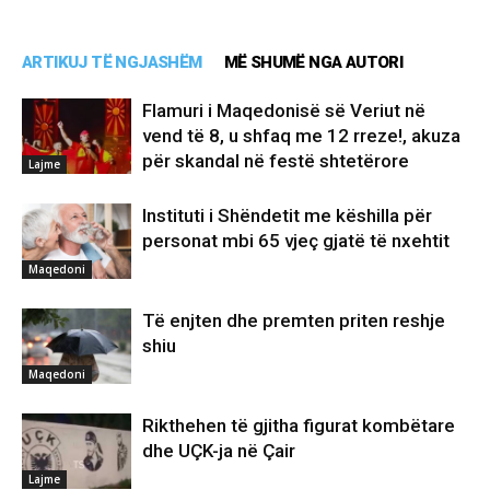
ARTIKUJ TË NGJASHËM
MË SHUMË NGA AUTORI
Flamuri i Maqedonisë së Veriut në
vend të 8, u shfaq me 12 rreze!, akuza
për skandal në festë shtetërore
Lajme
Instituti i Shëndetit me këshilla për
personat mbi 65 vjeç gjatë të nxehtit
Maqedoni
Të enjten dhe premten priten reshje
shiu
Maqedoni
Rikthehen të gjitha figurat kombëtare
dhe UÇK-ja në Çair
Lajme