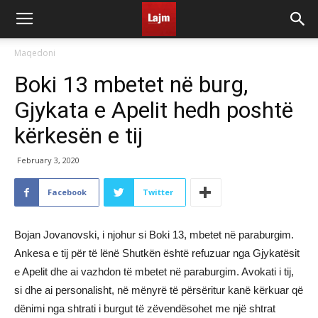
Maqedoni
Boki 13 mbetet në burg,
Gjykata e Apelit hedh poshtë
kërkesën e tij
February 3, 2020
Facebook
Twitter
Bojan Jovanovski, i njohur si Boki 13, mbetet në paraburgim.
Ankesa e tij për të lënë Shutkën është refuzuar nga Gjykatësit
e Apelit dhe ai vazhdon të mbetet në paraburgim. Avokati i tij,
si dhe ai personalisht, në mënyrë të përsëritur kanë kërkuar që
dënimi nga shtrati i burgut të zëvendësohet me një shtrat