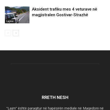
Aksident trafiku mes 4 veturave në
magjistralen Gostivar-Strazhë
Lajme
RRETH NESH
“Lajm” është paraqitur në hapësirën mediale në Maqedoni në