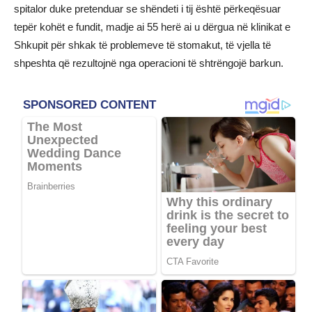
spitalor duke pretenduar se shëndeti i tij është përkeqësuar
tepër kohët e fundit, madje ai 55 herë ai u dërgua në klinikat e
Shkupit për shkak të problemeve të stomakut, të vjella të
shpeshta që rezultojnë nga operacioni të shtrëngojë barkun.