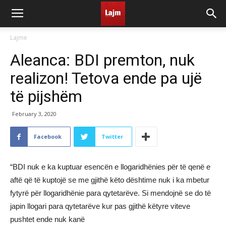
Lajme
Aleanca: BDI premton, nuk
realizon! Tetova ende pa ujë
të pijshëm
February 3, 2020
Facebook
Twitter
“BDI nuk e ka kuptuar esencën e llogaridhënies për të qenë e
aftë që të kuptojë se me gjithë këto dështime nuk i ka mbetur
fytyrë për llogaridhënie para qytetarëve. Si mendojnë se do të
japin llogari para qytetarëve kur pas gjithë këtyre viteve
pushtet ende nuk kanë