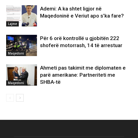
Ademi: A ka shtet ligjor në
Maqedoninë e Veriut apo s’ka fare?
Lajme
Për 6 orë kontrollë u gjobitën 222
shoferë motorrash, 14 të arrestuar
Maqedoni
Ahmeti pas takimit me diplomaten e
parë amerikane: Partneriteti me
SHBA-të
Maqedoni