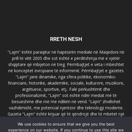
RRETH NESH
“Lajm” është paraqitur në hapësirën mediale në Maqedoni në
prill të vitit 2005 dhe sot është e përditshmja më e vjetër
shqiptare që mbijeton në treg. Përmbajtjet e veta i mbështet
në konceptet evropiane të informimit. Përmbajtjet e gazetës
“Lajm” janë dinamike, nga sfera politike, ekonomiko-
financiare, historike, akademike, sociale, kulturore, muzikore,
argëtuese, sportive, etj.. Falë përkushtimit dhe
profesionalizmit, “Lajm” sot është ndër mediat më të
besueshme dhe më me ndikim në vend. “Lajm” zhvillohet
vazhdimisht, me potencial njerëzor dhe teknologji moderne.
Gazeta “Lajm” është krijuar që të qëndrojë dhe të mbetet një
emër i dallueshëm në hapësirat ballkanike dhe evropiane. Ueb
We use cookies to ensure that we give you the best
faqja zyrtare e gazetës “Lajm”, www.lajmpress.org është një
experience on our website. If you continue to use this site we