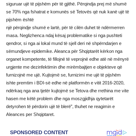
siguruar ujë të pijshëm për të gjithë. Përqindja prej më shumë
se 70% nga fshatrat e komunës së Tetovës që nuk kanë ujë të
pijshëm është
një përqindje shumë e lartë, për të cilën duhet të ndërmerren
masa. Neglizhenca ndaj kësaj problematike si nga pushteti
qendror, si nga ai lokal mund të sjell deri në shpërndarjen e
sëmundjeve epidemike. Aleanca për Shqiptarët kërkon nga
organet kompetente, të fillojnë të veprojnë edhe atë në mënyrë
urgjente me dezinfektimin dhe mirëmbajtjen e objekteve që
furnizojnë me ujë. Kujtojmë se, furnizimi me ujë të pijshëm
ishte premtim i BDI-së edhe në platformën e vitit 2016-2020,
ndërkaq nga ana tjetër kujtojmë se Tetova dhe rrethina me vite
hasen me këtë problem dhe nga moszgjidhja qytetarët
detyrohen të përdorin ujë të blerë”, thuhet ne reagimin e
Aleances per Shqiptaret.